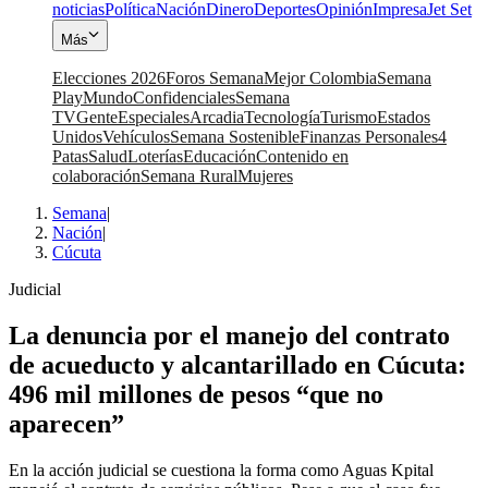
noticias
Política
Nación
Dinero
Deportes
Opinión
Impresa
Jet Set
Más
Elecciones 2026
Foros Semana
Mejor Colombia
Semana
Play
Mundo
Confidenciales
Semana
TV
Gente
Especiales
Arcadia
Tecnología
Turismo
Estados
Unidos
Vehículos
Semana Sostenible
Finanzas Personales
4
Patas
Salud
Loterías
Educación
Contenido en
colaboración
Semana Rural
Mujeres
Semana
|
Nación
|
Cúcuta
Judicial
La denuncia por el manejo del contrato
de acueducto y alcantarillado en Cúcuta:
496 mil millones de pesos “que no
aparecen”
En la acción judicial se cuestiona la forma como Aguas Kpital