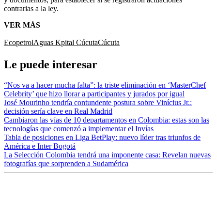
contrarias a la ley.
VER MÁS
Ecopetrol
Aguas Kpital Cúcuta
Cúcuta
Le puede interesar
“Nos va a hacer mucha falta”: la triste eliminación en ‘MasterChef
Celebrity’ que hizo llorar a participantes y jurados por igual
José Mourinho tendría contundente postura sobre Vinícius Jr.:
decisión sería clave en Real Madrid
Cambiaron las vías de 10 departamentos en Colombia: estas son las
tecnologías que comenzó a implementar el Invías
Tabla de posiciones en Liga BetPlay: nuevo líder tras triunfos de
América e Inter Bogotá
La Selección Colombia tendrá una imponente casa: Revelan nuevas
fotografías que sorprenden a Sudamérica