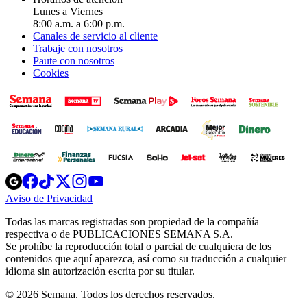
Lunes a Viernes
8:00 a.m. a 6:00 p.m.
Canales de servicio al cliente
Trabaje con nosotros
Paute con nosotros
Cookies
Opens
Opens
Opens
Opens
Opens
in
in
in
in
in
Aviso de Privacidad
Opens
new
new
new
new
new
in
window
window
window
window
window
Todas las marcas registradas son propiedad de la compañía
new
respectiva o de PUBLICACIONES SEMANA S.A.
window
Se prohíbe la reproducción total o parcial de cualquiera de los
contenidos que aquí aparezca, así como su traducción a cualquier
idioma sin autorización escrita por su titular.
© 2026 Semana. Todos los derechos reservados.