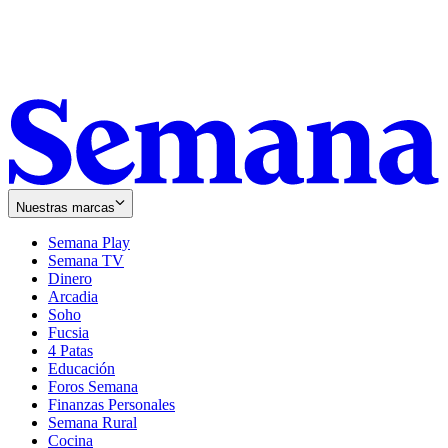
Nuestras marcas
Semana Play
Semana TV
Dinero
Arcadia
Soho
Opens
Fucsia
in
Opens
4 Patas
new
in
Educación
window
new
Foros Semana
window
Finanzas Personales
Semana Rural
Cocina