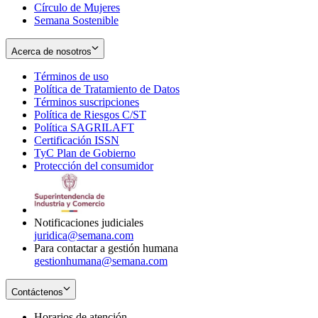
Círculo de Mujeres
Semana Sostenible
Acerca de nosotros
Términos de uso
Opens
Política de Tratamiento de Datos
in
Opens
Términos suscripciones
new
Opens
in
Política de Riesgos C/ST
window
in
Opens
new
Política SAGRILAFT
Opens
new
in
window
Certificación ISSN
Opens
in
window
new
TyC Plan de Gobierno
in
new
Opens
window
Protección del consumidor
new
window
in
Opens
window
new
in
window
new
window
Notificaciones judiciales
juridica@semana.com
Para contactar a gestión humana
gestionhumana@semana.com
Contáctenos
Horarios de atención