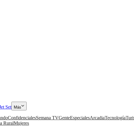
Jet Set
Más
ndo
Confidenciales
Semana TV
Gente
Especiales
Arcadia
Tecnología
Tur
a Rural
Mujeres