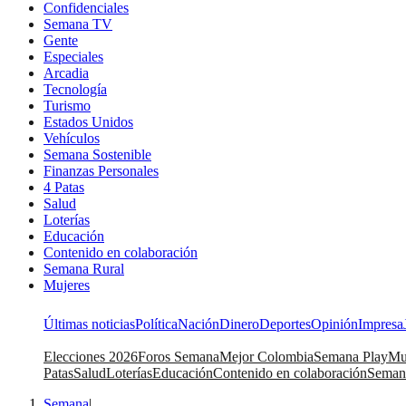
Confidenciales
Semana TV
Gente
Especiales
Arcadia
Tecnología
Turismo
Estados Unidos
Vehículos
Semana Sostenible
Finanzas Personales
4 Patas
Salud
Loterías
Educación
Contenido en colaboración
Semana Rural
Mujeres
Últimas noticias
Política
Nación
Dinero
Deportes
Opinión
Impresa
Elecciones 2026
Foros Semana
Mejor Colombia
Semana Play
Mu
Patas
Salud
Loterías
Educación
Contenido en colaboración
Seman
Semana
|