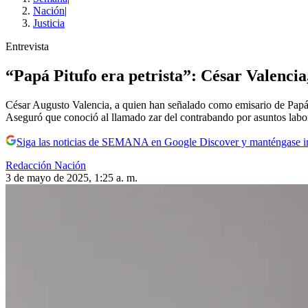
Nación
|
Justicia
Entrevista
“Papá Pitufo era petrista”: César Valenci
César Augusto Valencia, a quien han señalado como emisario de Pap
Aseguró que conoció al llamado zar del contrabando por asuntos labor
Siga las noticias de SEMANA en Google Discover y manténgase 
Redacción Nación
3 de mayo de 2025, 1:25 a. m.