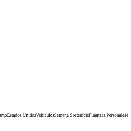
ismo
Estados Unidos
Vehículos
Semana Sostenible
Finanzas Personales
4