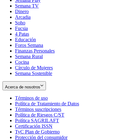
Semana Play
Semana TV
Dinero
Arcadia
Soho
Opens
Fucsia
in
Opens
4 Patas
new
in
Educación
window
new
Foros Semana
window
Finanzas Personales
Semana Rural
Cocina
Círculo de Mujeres
Semana Sostenible
Acerca de nosotros
Términos de uso
Opens
Política de Tratamiento de Datos
in
Opens
Términos suscripciones
new
Opens
in
Política de Riesgos C/ST
window
in
Opens
new
Política SAGRILAFT
Opens
new
in
window
Certificación ISSN
Opens
in
window
new
TyC Plan de Gobierno
in
new
Opens
window
Protección del consumidor
new
window
in
Opens