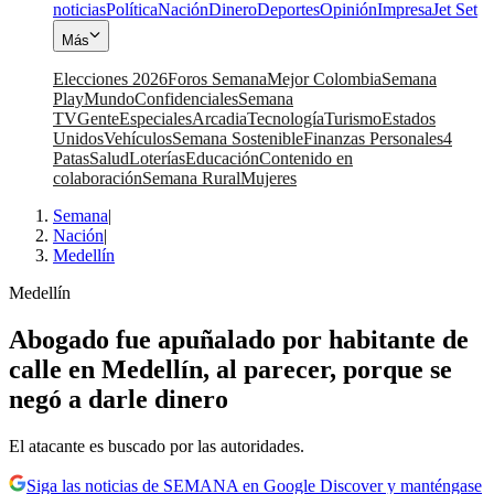
noticias
Política
Nación
Dinero
Deportes
Opinión
Impresa
Jet Set
Más
Elecciones 2026
Foros Semana
Mejor Colombia
Semana
Play
Mundo
Confidenciales
Semana
TV
Gente
Especiales
Arcadia
Tecnología
Turismo
Estados
Unidos
Vehículos
Semana Sostenible
Finanzas Personales
4
Patas
Salud
Loterías
Educación
Contenido en
colaboración
Semana Rural
Mujeres
Semana
|
Nación
|
Medellín
Medellín
Abogado fue apuñalado por habitante de
calle en Medellín, al parecer, porque se
negó a darle dinero
El atacante es buscado por las autoridades.
Siga las noticias de SEMANA en Google Discover y manténgase