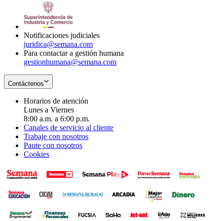
window
new
in
window
new
window
Notificaciones judiciales
juridica@semana.com
Para contactar a gestión humana
gestionhumana@semana.com
Contáctenos
Horarios de atención
Lunes a Viernes
8:00 a.m. a 6:00 p.m.
Canales de servicio al cliente
Trabaje con nosotros
Paute con nosotros
Cookies