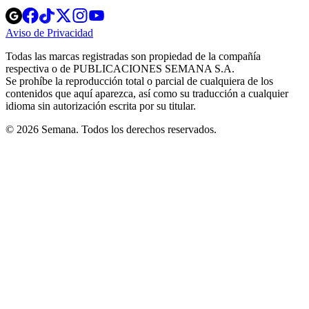
Opens
Opens
Opens
Opens
Opens
in
in
in
in
in
Aviso de Privacidad
Opens
new
new
new
new
new
in
window
window
window
window
window
Todas las marcas registradas son propiedad de la compañía
new
respectiva o de PUBLICACIONES SEMANA S.A.
window
Se prohíbe la reproducción total o parcial de cualquiera de los
contenidos que aquí aparezca, así como su traducción a cualquier
idioma sin autorización escrita por su titular.
© 2026 Semana. Todos los derechos reservados.