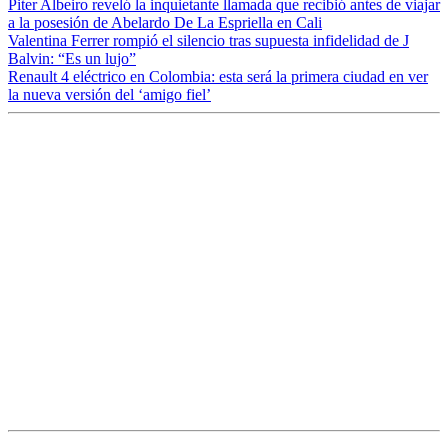
Piter Albeiro reveló la inquietante llamada que recibió antes de viajar
a la posesión de Abelardo De La Espriella en Cali
Valentina Ferrer rompió el silencio tras supuesta infidelidad de J
Balvin: “Es un lujo”
Renault 4 eléctrico en Colombia: esta será la primera ciudad en ver
la nueva versión del ‘amigo fiel’