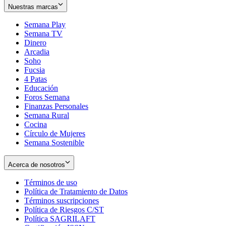
Nuestras marcas
Semana Play
Semana TV
Dinero
Arcadia
Soho
Opens
Fucsia
in
Opens
4 Patas
new
in
Educación
window
new
Foros Semana
window
Finanzas Personales
Semana Rural
Cocina
Círculo de Mujeres
Semana Sostenible
Acerca de nosotros
Términos de uso
Opens
Política de Tratamiento de Datos
in
Opens
Términos suscripciones
new
Opens
in
Política de Riesgos C/ST
window
in
Opens
new
Política SAGRILAFT
Opens
new
in
window