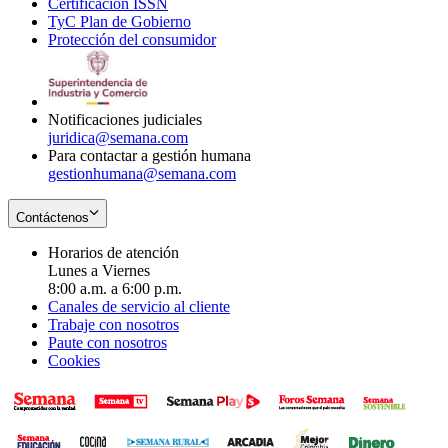
Certificación ISSN
Opens
in
window
new
TyC Plan de Gobierno
in
new
Opens
window
Protección del consumidor
new
window
in
Opens
window
new
in
window
new
window
Notificaciones judiciales
juridica@semana.com
Para contactar a gestión humana
gestionhumana@semana.com
Contáctenos
Horarios de atención
Lunes a Viernes
8:00 a.m. a 6:00 p.m.
Canales de servicio al cliente
Trabaje con nosotros
Paute con nosotros
Cookies