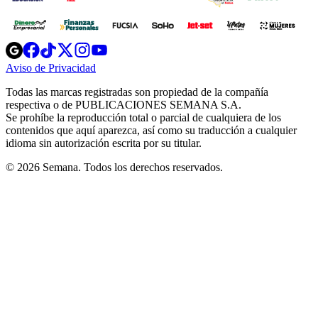
Opens
Opens
Opens
Opens
Opens
in
in
in
in
in
Aviso de Privacidad
Opens
new
new
new
new
new
in
window
window
window
window
window
Todas las marcas registradas son propiedad de la compañía
new
respectiva o de PUBLICACIONES SEMANA S.A.
window
Se prohíbe la reproducción total o parcial de cualquiera de los
contenidos que aquí aparezca, así como su traducción a cualquier
idioma sin autorización escrita por su titular.
© 2026 Semana. Todos los derechos reservados.