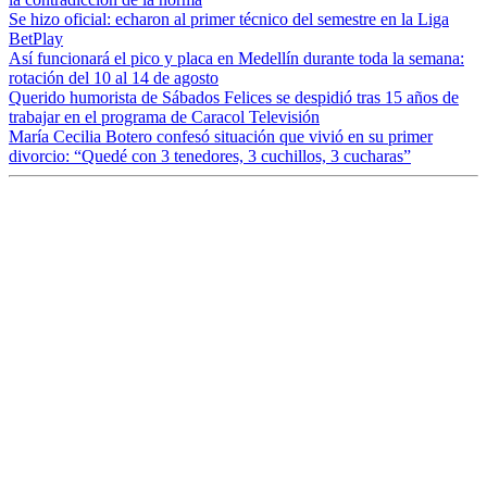
Se hizo oficial: echaron al primer técnico del semestre en la Liga
BetPlay
Así funcionará el pico y placa en Medellín durante toda la semana:
rotación del 10 al 14 de agosto
Querido humorista de Sábados Felices se despidió tras 15 años de
trabajar en el programa de Caracol Televisión
María Cecilia Botero confesó situación que vivió en su primer
divorcio: “Quedé con 3 tenedores, 3 cuchillos, 3 cucharas”