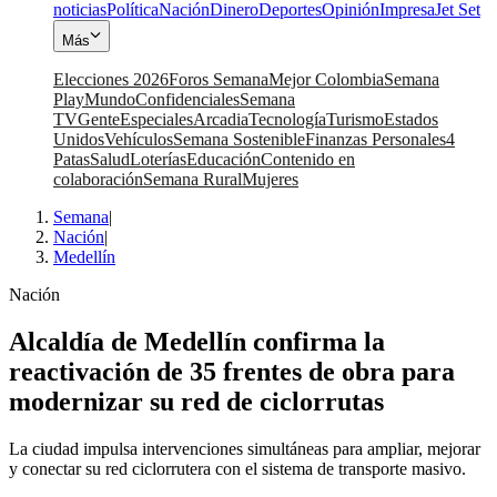
noticias
Política
Nación
Dinero
Deportes
Opinión
Impresa
Jet Set
Más
Elecciones 2026
Foros Semana
Mejor Colombia
Semana
Play
Mundo
Confidenciales
Semana
TV
Gente
Especiales
Arcadia
Tecnología
Turismo
Estados
Unidos
Vehículos
Semana Sostenible
Finanzas Personales
4
Patas
Salud
Loterías
Educación
Contenido en
colaboración
Semana Rural
Mujeres
Semana
|
Nación
|
Medellín
Nación
Alcaldía de Medellín confirma la
reactivación de 35 frentes de obra para
modernizar su red de ciclorrutas
La ciudad impulsa intervenciones simultáneas para ampliar, mejorar
y conectar su red ciclorrutera con el sistema de transporte masivo.