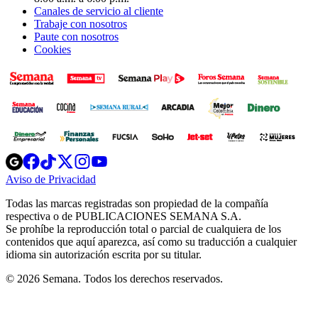
Canales de servicio al cliente
Trabaje con nosotros
Paute con nosotros
Cookies
Opens
Opens
Opens
Opens
Opens
in
in
in
in
in
Aviso de Privacidad
Opens
new
new
new
new
new
in
window
window
window
window
window
Todas las marcas registradas son propiedad de la compañía
new
respectiva o de PUBLICACIONES SEMANA S.A.
window
Se prohíbe la reproducción total o parcial de cualquiera de los
contenidos que aquí aparezca, así como su traducción a cualquier
idioma sin autorización escrita por su titular.
© 2026 Semana. Todos los derechos reservados.