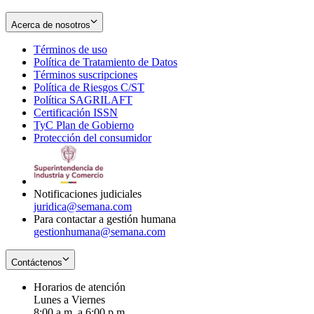
Acerca de nosotros
Términos de uso
Opens
Política de Tratamiento de Datos
in
Opens
Términos suscripciones
new
Opens
in
Política de Riesgos C/ST
window
in
Opens
new
Política SAGRILAFT
Opens
new
in
window
Certificación ISSN
Opens
in
window
new
TyC Plan de Gobierno
in
new
Opens
window
Protección del consumidor
new
window
in
Opens
window
new
in
window
new
window
Notificaciones judiciales
juridica@semana.com
Para contactar a gestión humana
gestionhumana@semana.com
Contáctenos
Horarios de atención
Lunes a Viernes
8:00 a.m. a 6:00 p.m.