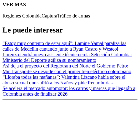
VER MÁS
Regiones Colombia
Captura
Tráfico de armas
Le puede interesar
“Estoy muy contento de estar aquí”: Lamine Yamal paraliza las
calles de Medellín cantando junto a Ryan Castro y Westcol
Lorenzo tendrá nuevo asistente técnico en la Selección Colombia:
Ministerio del Deporte agiliza su nombramiento
Así deja el proyecto del Regiotram del Norte el Gobierno Petro:
MinTransporte se despide con el primer tren eléctrico colombiano
“Lloraba todas las mañanas”: Valentina Lizcano habla sobre el
abuso sexual que sufrió a los 5 años y pide frenar burlas
Se acelera el mercado automotor: los carros y marcas que llegarán a
Colombia antes de finalizar 2026