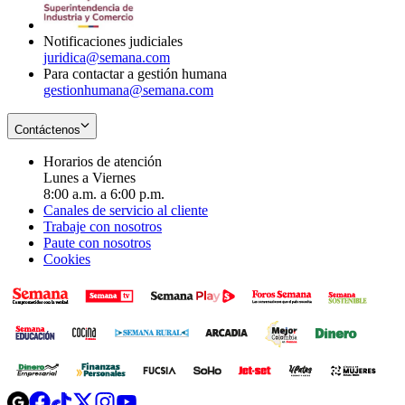
window
new
window
Notificaciones judiciales
juridica@semana.com
Para contactar a gestión humana
gestionhumana@semana.com
Contáctenos
Horarios de atención
Lunes a Viernes
8:00 a.m. a 6:00 p.m.
Canales de servicio al cliente
Trabaje con nosotros
Paute con nosotros
Cookies
Opens
Opens
Opens
Opens
Opens