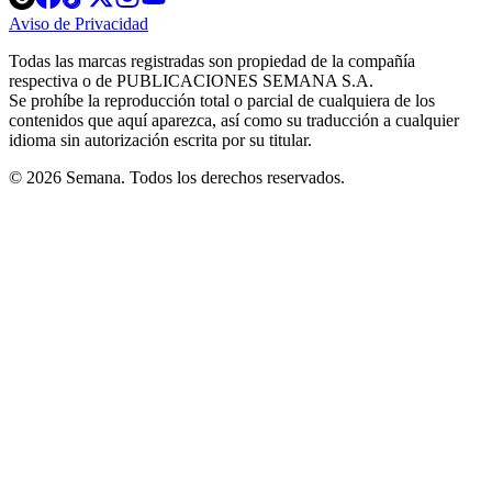
in
in
in
in
in
Aviso de Privacidad
Opens
new
new
new
new
new
in
window
window
window
window
window
Todas las marcas registradas son propiedad de la compañía
new
respectiva o de PUBLICACIONES SEMANA S.A.
window
Se prohíbe la reproducción total o parcial de cualquiera de los
contenidos que aquí aparezca, así como su traducción a cualquier
idioma sin autorización escrita por su titular.
© 2026 Semana. Todos los derechos reservados.