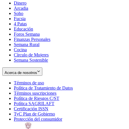
Dinero
Arcadia
Soho
Opens
Fucsia
in
Opens
4 Patas
new
in
Educación
window
new
Foros Semana
window
Finanzas Personales
Semana Rural
Cocina
Círculo de Mujeres
Semana Sostenible
Acerca de nosotros
Términos de uso
Opens
Política de Tratamiento de Datos
in
Opens
Términos suscripciones
new
Opens
in
Política de Riesgos C/ST
window
in
Opens
new
Política SAGRILAFT
Opens
new
in
window
Certificación ISSN
Opens
in
window
new
TyC Plan de Gobierno
in
new
Opens
window
Protección del consumidor
new
window
in
Opens
window
new
in