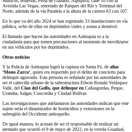
Músicos, Bulerías, Feria de Ganado, Alpujarra, calle 10 con la
Avenida Las Vegas, soterrado de Parques del Río y Terminal del
Norte, además de la vía Paralela a la altura de la carrera 63 con 107.
En lo que va del año 2024 se han registrado 33 inundaciones en vía
pública, ocho de ellas en deprimidos viales y zonas a desnivel.
El llamado que hacen las autoridades en Antioquia es a la
ciudadanía para que tomen precauciones al momento de movilizarse
en sus vehículos por los deprimidos.
Otras noticias
Y la Policía de Antioquia logró la captura en Santa Fe, de
alias
‘Mono Zarco’
, quien era requerido por el delito de concierto para
delinquir agravado. Esta persona es señalada por las autoridades de
ser el cabecilla urbano de la subestructura Edwin Román Velásquez
Valle, del
Clan del Golfo, que delinque en
Cañasgordas, Peque,
Uramita, Salgar, Concordia y Ciudad Bolívar.
Las investigaciones que adelantaron las autoridades indican que este
sujeto sería el dinamizador de homicidios y extorsiones en la
subregión del Occidente antioqueño.
De igual manera, lo acusan de ser el responsable de realizar un
atentado que ocurrió el 9 de mayo de 2022, en la vereda Guadual,