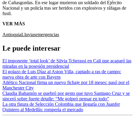
de Cañasgordas. En ese lugar murieron un soldado del Ejército
Nacional y un policía tras ser heridos con explosivos y ráfagas de
fusil.
VER MÁS
Antioquia
Lluvias
emergencias
Le puede interesar
El imponente ‘total look’ de Silvia Tcherassi en Cali que acaparó las
miradas en la posesión presidencial
El golazo de Luis Díaz al Aston Villa, captado a ras de campo:
nueva obra de arte con Bayern
Atlético Nacional firma un nuevo fichaje por 18 meses: pasó por el
Manchester City
Claudia Bahamón se quebró por gesto que tuvo Santiago Cruz y se
sinceró sobre fuerte detalle: “Me golpeó pensar en todo”
La otra figura de Selección Colombia que llegaría con Juanfer
Quintero al Medellín: rompería el mercado