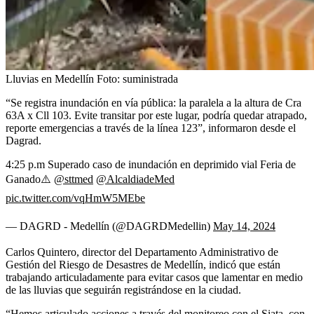
Lluvias en Medellín
Foto:
suministrada
“Se registra inundación en vía pública: la paralela a la altura de Cra
63A x Cll 103. Evite transitar por este lugar, podría quedar atrapado,
reporte emergencias a través de la línea 123”, informaron desde el
Dagrad.
4:25 p.m Superado caso de inundación en deprimido vial Feria de
Ganado⚠️
@sttmed
@AlcaldiadeMed
pic.twitter.com/vqHmW5MEbe
— DAGRD - Medellín (@DAGRDMedellin)
May 14, 2024
Carlos Quintero, director del Departamento Administrativo de
Gestión del Riesgo de Desastres de Medellín, indicó que están
trabajando articuladamente para evitar casos que lamentar en medio
de las lluvias que seguirán registrándose en la ciudad.
“Hemos articulado acciones a través del monitoreo con el Siata, con