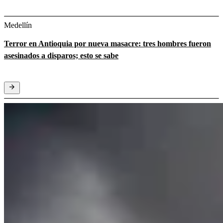
Medellín
Terror en Antioquia por nueva masacre: tres hombres fueron
asesinados a disparos; esto se sabe