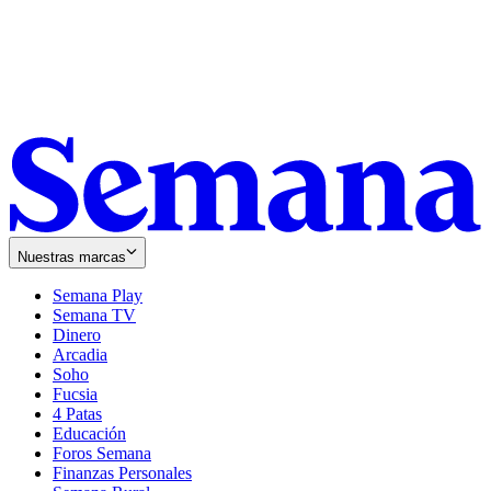
Nuestras marcas
Semana Play
Semana TV
Dinero
Arcadia
Soho
Opens
Fucsia
in
Opens
4 Patas
new
in
Educación
window
new
Foros Semana
window
Finanzas Personales