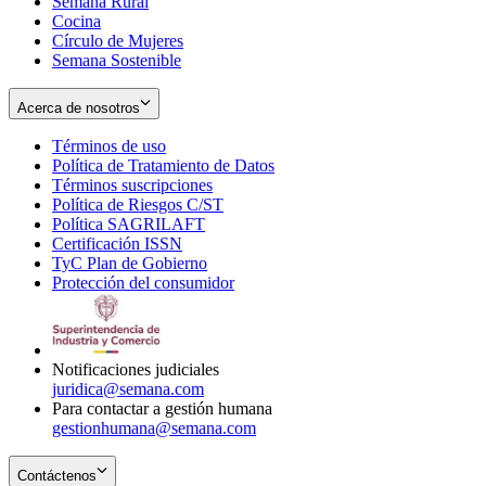
Semana Rural
Cocina
Círculo de Mujeres
Semana Sostenible
Acerca de nosotros
Términos de uso
Opens
Política de Tratamiento de Datos
in
Opens
Términos suscripciones
new
Opens
in
Política de Riesgos C/ST
window
in
Opens
new
Política SAGRILAFT
Opens
new
in
window
Certificación ISSN
Opens
in
window
new
TyC Plan de Gobierno
in
new
Opens
window
Protección del consumidor
new
window
in
Opens
window
new
in
window
new
window
Notificaciones judiciales
juridica@semana.com
Para contactar a gestión humana
gestionhumana@semana.com
Contáctenos