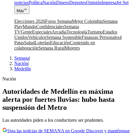
noticias
Política
Nación
Dinero
Deportes
Opinión
Impresa
Jet Set
Más
Elecciones 2026
Foros Semana
Mejor Colombia
Semana
Play
Mundo
Confidenciales
Semana
TV
Gente
Especiales
Arcadia
Tecnología
Turismo
Estados
Unidos
Vehículos
Semana Sostenible
Finanzas Personales
4
Patas
Salud
Loterías
Educación
Contenido en
colaboración
Semana Rural
Mujeres
Semana
|
Nación
|
Medellín
Nación
Autoridades de Medellín en máxima
alerta por fuertes lluvias: hubo hasta
suspensión del Metro
Las autoridades piden a los conductores ser prudentes.
Siga las noticias de SEMANA en Google Discover y manténgase