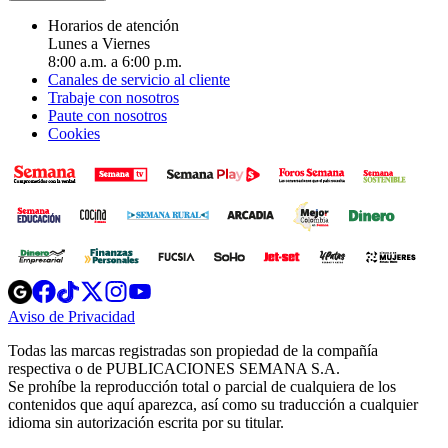
Horarios de atención
Lunes a Viernes
8:00 a.m. a 6:00 p.m.
Canales de servicio al cliente
Trabaje con nosotros
Paute con nosotros
Cookies
Opens
Opens
Opens
Opens
Opens
in
in
in
in
in
Aviso de Privacidad
Opens
new
new
new
new
new
in
window
window
window
window
window
Todas las marcas registradas son propiedad de la compañía
new
respectiva o de PUBLICACIONES SEMANA S.A.
window
Se prohíbe la reproducción total o parcial de cualquiera de los
contenidos que aquí aparezca, así como su traducción a cualquier
idioma sin autorización escrita por su titular.