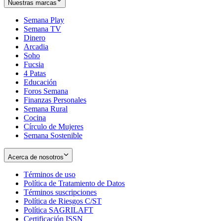
Nuestras marcas
Semana Play
Semana TV
Dinero
Arcadia
Soho
Opens
Fucsia
in
Opens
4 Patas
new
in
Educación
window
new
Foros Semana
window
Finanzas Personales
Semana Rural
Cocina
Círculo de Mujeres
Semana Sostenible
Acerca de nosotros
Términos de uso
Opens
Política de Tratamiento de Datos
in
Opens
Términos suscripciones
new
Opens
in
Política de Riesgos C/ST
window
in
Opens
new
Política SAGRILAFT
Opens
new
in
window
Certificación ISSN
Opens
in
window
new