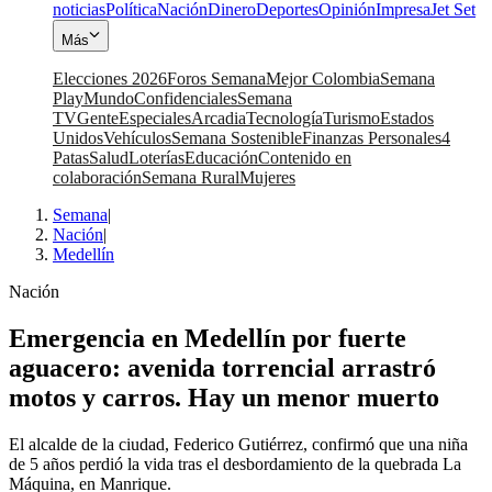
noticias
Política
Nación
Dinero
Deportes
Opinión
Impresa
Jet Set
Más
Elecciones 2026
Foros Semana
Mejor Colombia
Semana
Play
Mundo
Confidenciales
Semana
TV
Gente
Especiales
Arcadia
Tecnología
Turismo
Estados
Unidos
Vehículos
Semana Sostenible
Finanzas Personales
4
Patas
Salud
Loterías
Educación
Contenido en
colaboración
Semana Rural
Mujeres
Semana
|
Nación
|
Medellín
Nación
Emergencia en Medellín por fuerte
aguacero: avenida torrencial arrastró
motos y carros. Hay un menor muerto
El alcalde de la ciudad, Federico Gutiérrez, confirmó que una niña
de 5 años perdió la vida tras el desbordamiento de la quebrada La
Máquina, en Manrique.