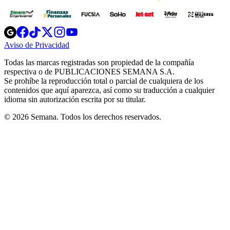
Opens
Opens
Opens
Opens
Opens
in
in
in
in
in
Aviso de Privacidad
Opens
new
new
new
new
new
in
window
window
window
window
window
Todas las marcas registradas son propiedad de la compañía
new
respectiva o de PUBLICACIONES SEMANA S.A.
window
Se prohíbe la reproducción total o parcial de cualquiera de los
contenidos que aquí aparezca, así como su traducción a cualquier
idioma sin autorización escrita por su titular.
© 2026 Semana. Todos los derechos reservados.