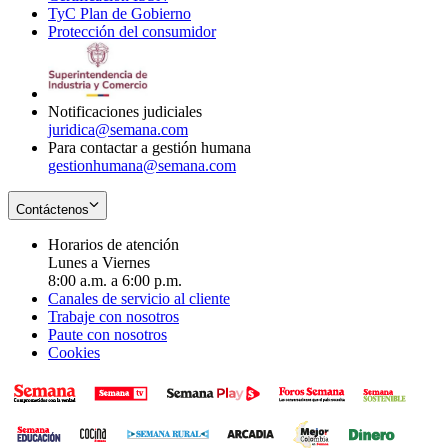
TyC Plan de Gobierno
in
new
Opens
window
Protección del consumidor
new
window
in
Opens
window
new
in
window
new
window
Notificaciones judiciales
juridica@semana.com
Para contactar a gestión humana
gestionhumana@semana.com
Contáctenos
Horarios de atención
Lunes a Viernes
8:00 a.m. a 6:00 p.m.
Canales de servicio al cliente
Trabaje con nosotros
Paute con nosotros
Cookies