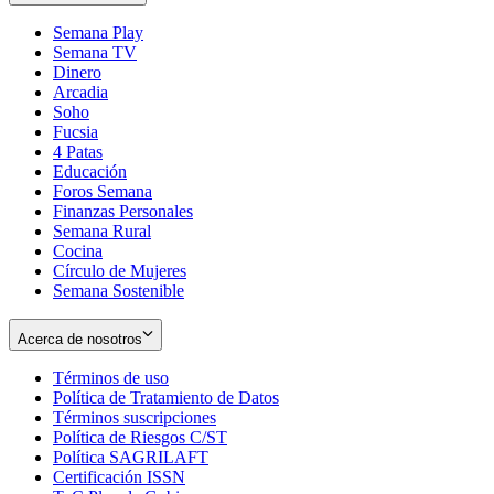
Semana Play
Semana TV
Dinero
Arcadia
Soho
Opens
Fucsia
in
Opens
4 Patas
new
in
Educación
window
new
Foros Semana
window
Finanzas Personales
Semana Rural
Cocina
Círculo de Mujeres
Semana Sostenible
Acerca de nosotros
Términos de uso
Opens
Política de Tratamiento de Datos
in
Opens
Términos suscripciones
new
Opens
in
Política de Riesgos C/ST
window
in
Opens
new
Política SAGRILAFT
Opens
new
in
window
Certificación ISSN
Opens
in
window
new