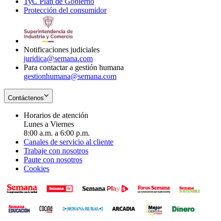
TyC Plan de Gobierno
in
new
Opens
window
Protección del consumidor
new
window
in
Opens
window
new
in
window
new
window
Notificaciones judiciales
juridica@semana.com
Para contactar a gestión humana
gestionhumana@semana.com
Contáctenos
Horarios de atención
Lunes a Viernes
8:00 a.m. a 6:00 p.m.
Canales de servicio al cliente
Trabaje con nosotros
Paute con nosotros
Cookies