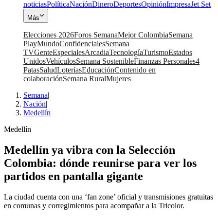
noticias
Política
Nación
Dinero
Deportes
Opinión
Impresa
Jet Set
Más
Elecciones 2026
Foros Semana
Mejor Colombia
Semana
Play
Mundo
Confidenciales
Semana
TV
Gente
Especiales
Arcadia
Tecnología
Turismo
Estados
Unidos
Vehículos
Semana Sostenible
Finanzas Personales
4
Patas
Salud
Loterías
Educación
Contenido en
colaboración
Semana Rural
Mujeres
Semana
|
Nación
|
Medellín
Medellín
Medellín ya vibra con la Selección
Colombia: dónde reunirse para ver los
partidos en pantalla gigante
La ciudad cuenta con una ‘fan zone’ oficial y transmisiones gratuitas
en comunas y corregimientos para acompañar a la Tricolor.