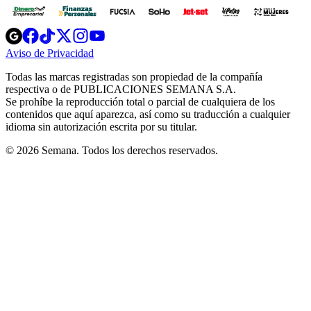
Opens
Opens
Opens
Opens
Opens
in
in
in
in
in
Aviso de Privacidad
Opens
new
new
new
new
new
in
window
window
window
window
window
Todas las marcas registradas son propiedad de la compañía
new
respectiva o de PUBLICACIONES SEMANA S.A.
window
Se prohíbe la reproducción total o parcial de cualquiera de los
contenidos que aquí aparezca, así como su traducción a cualquier
idioma sin autorización escrita por su titular.
© 2026 Semana. Todos los derechos reservados.