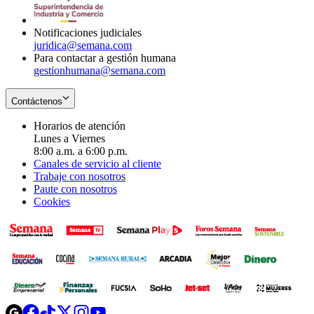
window
new
window
Notificaciones judiciales
juridica@semana.com
Para contactar a gestión humana
gestionhumana@semana.com
Contáctenos
Horarios de atención
Lunes a Viernes
8:00 a.m. a 6:00 p.m.
Canales de servicio al cliente
Trabaje con nosotros
Paute con nosotros
Cookies
Opens
Opens
Opens
Opens
Opens