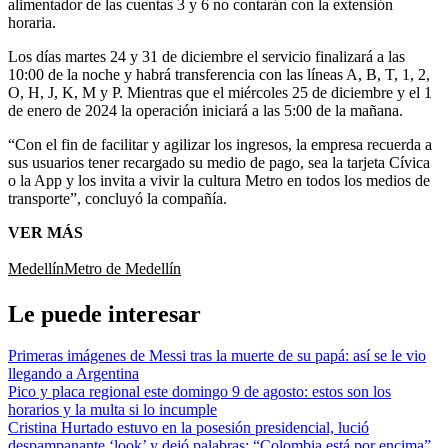
alimentador de las cuentas 3 y 6 no contarán con la extensión
horaria.
Los días martes 24 y 31 de diciembre el servicio finalizará a las
10:00 de la noche y habrá transferencia con las líneas A, B, T, 1, 2,
O, H, J, K, M y P. Mientras que el miércoles 25 de diciembre y el 1
de enero de 2024 la operación iniciará a las 5:00 de la mañana.
“Con el fin de facilitar y agilizar los ingresos, la empresa recuerda a
sus usuarios tener recargado su medio de pago, sea la tarjeta Cívica
o la App y los invita a vivir la cultura Metro en todos los medios de
transporte”, concluyó la compañía.
VER MÁS
Medellín
Metro de Medellín
Le puede interesar
Primeras imágenes de Messi tras la muerte de su papá: así se le vio
llegando a Argentina
Pico y placa regional este domingo 9 de agosto: estos son los
horarios y la multa si lo incumple
Cristina Hurtado estuvo en la posesión presidencial, lució
despampanante ‘look’ y dejó palabras: “Colombia está por encima”