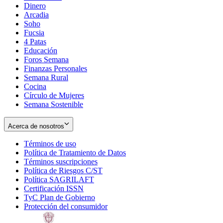
Dinero
Arcadia
Soho
Opens
Fucsia
in
Opens
4 Patas
new
in
Educación
window
new
Foros Semana
window
Finanzas Personales
Semana Rural
Cocina
Círculo de Mujeres
Semana Sostenible
Acerca de nosotros
Términos de uso
Opens
Política de Tratamiento de Datos
in
Opens
Términos suscripciones
new
Opens
in
Política de Riesgos C/ST
window
in
Opens
new
Política SAGRILAFT
Opens
new
in
window
Certificación ISSN
Opens
in
window
new
TyC Plan de Gobierno
in
new
Opens
window
Protección del consumidor
new
window
in
Opens
window
new
in