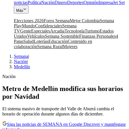
noticias
Política
Nación
Dinero
Deportes
Opinión
Impresa
Jet Set
Más
Elecciones 2026
Foros Semana
Mejor Colombia
Semana
Play
Mundo
Confidenciales
Semana
TV
Gente
Especiales
Arcadia
Tecnología
Turismo
Estados
Unidos
Vehículos
Semana Sostenible
Finanzas Personales
4
Patas
Salud
Loterías
Educación
Contenido en
colaboración
Semana Rural
Mujeres
Semana
|
Nación
|
Medellín
Nación
Metro de Medellín modifica sus horarios
por Navidad
El sistema masivo de transporte del Valle de Aburrá cambia el
horario de operación durante algunos días de diciembre.
Siga las noticias de SEMANA en Google Discover y manténgase