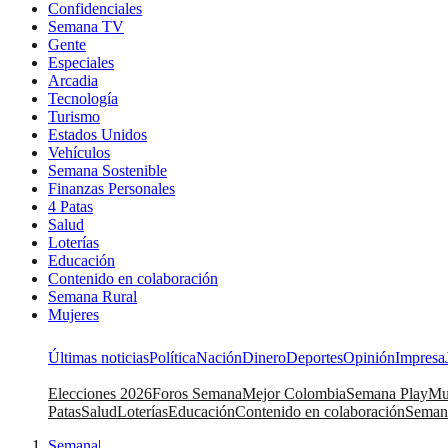
Confidenciales
Semana TV
Gente
Especiales
Arcadia
Tecnología
Turismo
Estados Unidos
Vehículos
Semana Sostenible
Finanzas Personales
4 Patas
Salud
Loterías
Educación
Contenido en colaboración
Semana Rural
Mujeres
Últimas noticias
Política
Nación
Dinero
Deportes
Opinión
Impresa
Elecciones 2026
Foros Semana
Mejor Colombia
Semana Play
Mu
Patas
Salud
Loterías
Educación
Contenido en colaboración
Seman
Semana
|