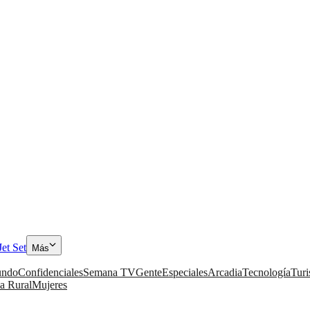
Jet Set
Más
ndo
Confidenciales
Semana TV
Gente
Especiales
Arcadia
Tecnología
Tur
a Rural
Mujeres