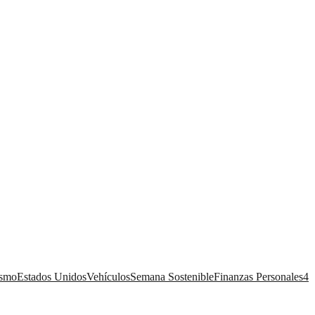
ismo
Estados Unidos
Vehículos
Semana Sostenible
Finanzas Personales
4