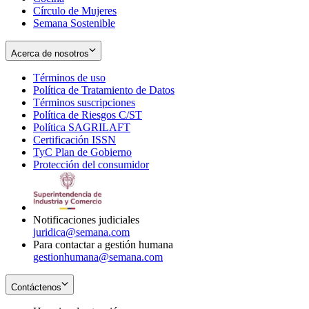
Círculo de Mujeres
Semana Sostenible
Acerca de nosotros
Términos de uso
Opens
Política de Tratamiento de Datos
in
Opens
Términos suscripciones
new
Opens
in
Política de Riesgos C/ST
window
in
Opens
new
Política SAGRILAFT
Opens
new
in
window
Certificación ISSN
Opens
in
window
new
TyC Plan de Gobierno
in
new
Opens
window
Protección del consumidor
new
window
in
Opens
window
new
in
window
new
window
Notificaciones judiciales
juridica@semana.com
Para contactar a gestión humana
gestionhumana@semana.com
Contáctenos