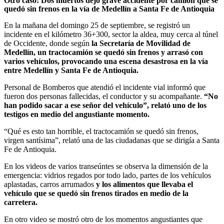
Otro caso: Dos muertos dejó grave accidente por camión que se
quedó sin frenos en la vía de Medellín a Santa Fe de Antioquia
En la mañana del domingo 25 de septiembre, se registró un
incidente en el kilómetro 36+300, sector la aldea, muy cerca al túnel
de Occidente, donde según
la Secretaría de Movilidad de
Medellín, un tractocamión se quedó sin frenos y arrasó con
varios vehículos, provocando una escena desastrosa en la vía
entre Medellín y Santa Fe de Antioquia.
Personal de Bomberos que atendió el incidente vial informó que
fueron dos personas fallecidas, el conductor y su acompañante.
“No
han podido sacar a ese señor del vehículo”, relató uno de los
testigos en medio del angustiante momento.
“Qué es esto tan horrible, el tractocamión se quedó sin frenos,
virgen santísima”, relató una de las ciudadanas que se dirigía a Santa
Fe de Antioquia.
En los videos de varios transeúntes se observa la dimensión de la
emergencia: vidrios regados por todo lado, partes de los vehículos
aplastadas, carros arrumados
y los alimentos que llevaba el
vehículo que se quedó sin frenos tirados en medio de la
carretera.
En otro video se mostró otro de los momentos angustiantes que