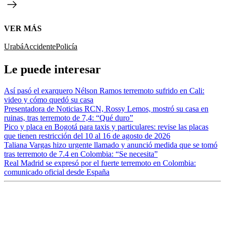
VER MÁS
Urabá
Accidente
Policía
Le puede interesar
Así pasó el exarquero Nélson Ramos terremoto sufrido en Cali:
video y cómo quedó su casa
Presentadora de Noticias RCN, Rossy Lemos, mostró su casa en
ruinas, tras terremoto de 7,4: “Qué duro”
Pico y placa en Bogotá para taxis y particulares: revise las placas
que tienen restricción del 10 al 16 de agosto de 2026
Taliana Vargas hizo urgente llamado y anunció medida que se tomó
tras terremoto de 7.4 en Colombia: “Se necesita”
Real Madrid se expresó por el fuerte terremoto en Colombia:
comunicado oficial desde España