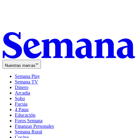
Nuestras marcas
Semana Play
Semana TV
Dinero
Arcadia
Soho
Opens
Fucsia
in
Opens
4 Patas
new
in
Educación
window
new
Foros Semana
window
Finanzas Personales
Semana Rural
Cocina