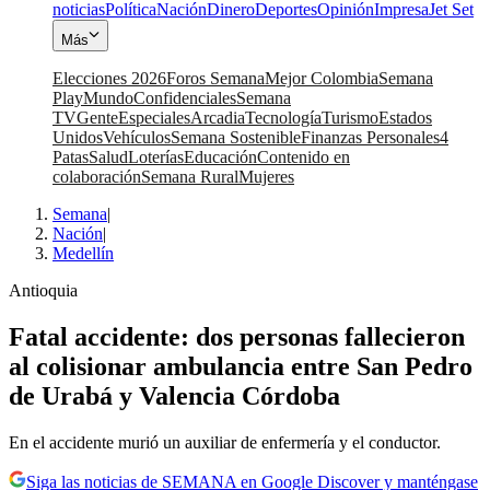
noticias
Política
Nación
Dinero
Deportes
Opinión
Impresa
Jet Set
Más
Elecciones 2026
Foros Semana
Mejor Colombia
Semana
Play
Mundo
Confidenciales
Semana
TV
Gente
Especiales
Arcadia
Tecnología
Turismo
Estados
Unidos
Vehículos
Semana Sostenible
Finanzas Personales
4
Patas
Salud
Loterías
Educación
Contenido en
colaboración
Semana Rural
Mujeres
Semana
|
Nación
|
Medellín
Antioquia
Fatal accidente: dos personas fallecieron
al colisionar ambulancia entre San Pedro
de Urabá y Valencia Córdoba
En el accidente murió un auxiliar de enfermería y el conductor.
Siga las noticias de SEMANA en Google Discover y manténgase