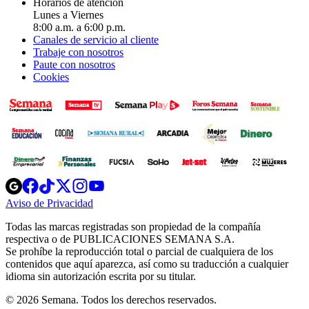
Horarios de atención
Lunes a Viernes
8:00 a.m. a 6:00 p.m.
Canales de servicio al cliente
Trabaje con nosotros
Paute con nosotros
Cookies
Opens
Opens
Opens
Opens
Opens
in
in
in
in
in
Aviso de Privacidad
Opens
new
new
new
new
new
in
window
window
window
window
window
Todas las marcas registradas son propiedad de la compañía
new
respectiva o de PUBLICACIONES SEMANA S.A.
window
Se prohíbe la reproducción total o parcial de cualquiera de los
contenidos que aquí aparezca, así como su traducción a cualquier
idioma sin autorización escrita por su titular.
© 2026 Semana. Todos los derechos reservados.