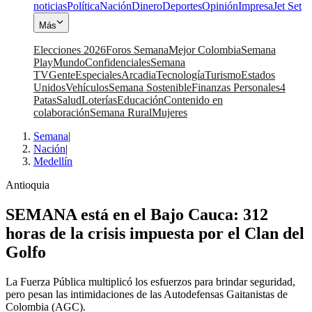
noticias
Política
Nación
Dinero
Deportes
Opinión
Impresa
Jet Set
Más
Elecciones 2026
Foros Semana
Mejor Colombia
Semana
Play
Mundo
Confidenciales
Semana
TV
Gente
Especiales
Arcadia
Tecnología
Turismo
Estados
Unidos
Vehículos
Semana Sostenible
Finanzas Personales
4
Patas
Salud
Loterías
Educación
Contenido en
colaboración
Semana Rural
Mujeres
Semana
|
Nación
|
Medellín
Antioquia
SEMANA está en el Bajo Cauca: 312
horas de la crisis impuesta por el Clan del
Golfo
La Fuerza Pública multiplicó los esfuerzos para brindar seguridad,
pero pesan las intimidaciones de las Autodefensas Gaitanistas de
Colombia (AGC).