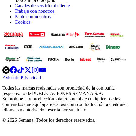
8:00 a.m. a 6:00 p.m.
Canales de servicio al cliente
Trabaje con nosotros
Paute con nosotros
Cookies
Opens
Opens
Opens
Opens
Opens
in
in
in
in
in
Aviso de Privacidad
Opens
new
new
new
new
new
in
window
window
window
window
window
Todas las marcas registradas son propiedad de la compañía
new
respectiva o de PUBLICACIONES SEMANA S.A.
window
Se prohíbe la reproducción total o parcial de cualquiera de los
contenidos que aquí aparezca, así como su traducción a cualquier
idioma sin autorización escrita por su titular.
© 2026 Semana. Todos los derechos reservados.