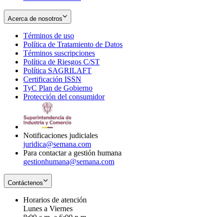
Acerca de nosotros
Términos de uso
Opens
Política de Tratamiento de Datos
in
Opens
Términos suscripciones
new
Opens
in
Política de Riesgos C/ST
window
in
Opens
new
Política SAGRILAFT
Opens
new
in
window
Certificación ISSN
Opens
in
window
new
TyC Plan de Gobierno
in
new
Opens
window
Protección del consumidor
new
window
in
Opens
window
new
in
window
new
window
Notificaciones judiciales
juridica@semana.com
Para contactar a gestión humana
gestionhumana@semana.com
Contáctenos
Horarios de atención
Lunes a Viernes