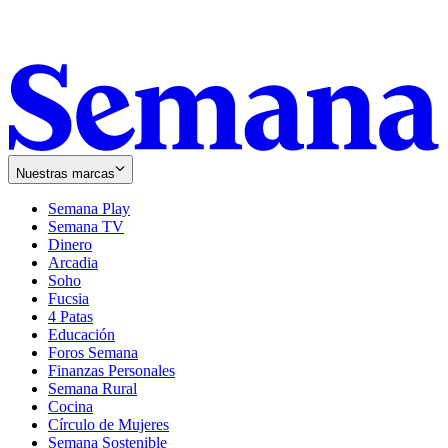
Nuestras marcas
Semana Play
Semana TV
Dinero
Arcadia
Soho
Opens
Fucsia
in
Opens
4 Patas
new
in
Educación
window
new
Foros Semana
window
Finanzas Personales
Semana Rural
Cocina
Círculo de Mujeres
Semana Sostenible