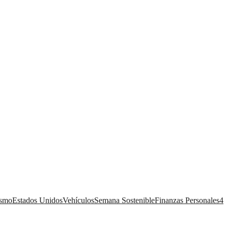
ismo
Estados Unidos
Vehículos
Semana Sostenible
Finanzas Personales
4