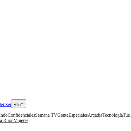
Jet Set
Más
ndo
Confidenciales
Semana TV
Gente
Especiales
Arcadia
Tecnología
Tur
a Rural
Mujeres