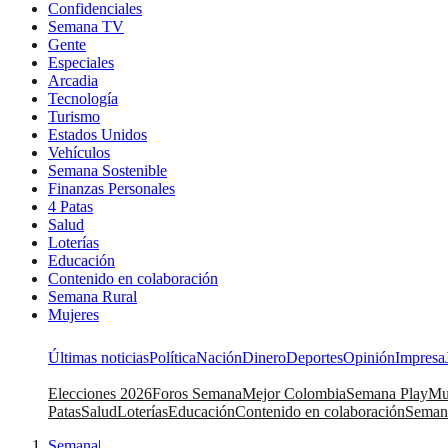
Confidenciales
Semana TV
Gente
Especiales
Arcadia
Tecnología
Turismo
Estados Unidos
Vehículos
Semana Sostenible
Finanzas Personales
4 Patas
Salud
Loterías
Educación
Contenido en colaboración
Semana Rural
Mujeres
Últimas noticias
Política
Nación
Dinero
Deportes
Opinión
Impresa
Elecciones 2026
Foros Semana
Mejor Colombia
Semana Play
Mu
Patas
Salud
Loterías
Educación
Contenido en colaboración
Seman
Semana
|