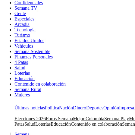
Confidenciales
Semana TV
Gente
Especiales
Arcadia
Tecnología
Turismo
Estados Unidos
Vehículos
Semana Sostenible
Finanzas Personales
4 Patas
Salud
Loterías
Educación
Contenido en colaboración
Semana Rural
Mujeres
Últimas noticias
Política
Nación
Dinero
Deportes
Opinión
Impresa
Elecciones 2026
Foros Semana
Mejor Colombia
Semana Play
Mu
Patas
Salud
Loterías
Educación
Contenido en colaboración
Seman
Semana
|