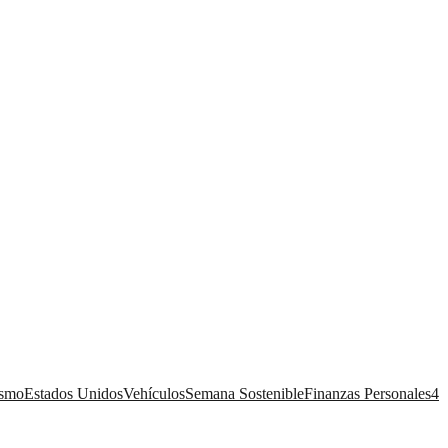
ismo
Estados Unidos
Vehículos
Semana Sostenible
Finanzas Personales
4