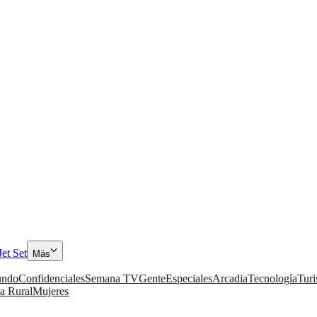
Jet Set
Más
ndo
Confidenciales
Semana TV
Gente
Especiales
Arcadia
Tecnología
Tur
a Rural
Mujeres