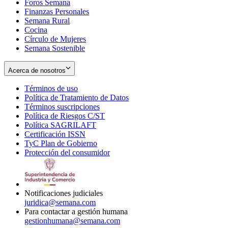
Foros Semana
window
Finanzas Personales
Semana Rural
Cocina
Círculo de Mujeres
Semana Sostenible
Acerca de nosotros
Términos de uso
Opens
Política de Tratamiento de Datos
in
Opens
Términos suscripciones
new
Opens
in
Política de Riesgos C/ST
window
in
Opens
new
Política SAGRILAFT
Opens
new
in
window
Certificación ISSN
Opens
in
window
new
TyC Plan de Gobierno
in
new
Opens
window
Protección del consumidor
new
window
in
Opens
window
new
in
window
new
window
Notificaciones judiciales
juridica@semana.com
Para contactar a gestión humana
gestionhumana@semana.com