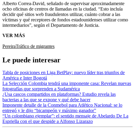
Alberto Correa-David, señalado de supervisar aproximadamente
ocho oficinas de centros de llamadas en la ciudad. “Esto incluía
decidir qué sitios web fraudulentos utilizar, cuánto cobrar a las
víctimas y qué receptores de fondos estadounidenses utilizar como
intermediarios”, según el Departamento de Justicia.
VER MÁS
Pereira
Tráfico de migrantes
Le puede interesar
Tabla de posiciones en Liga BetPlay: nuevo líder tras triunfos de
América e Inter Bogotá
La Selección Colombia tendrá una imponente casa: Revelan nuevas
fotografías que sorprenden a Sudamérica
¿Usa cascos compartidos en plataformas? Estudio revela las
bacterias a las que se expone y qué debe hacer
Imponente detalle de la Conmebol para Atlético Nacional: se lo
entregó y le dijo “bicampeón y máximo ganador”
“Un colombiano ejemplar”: el sentido mensaje de Abelardo De La
Espriella con el que despide a Alfonso Lizarazo