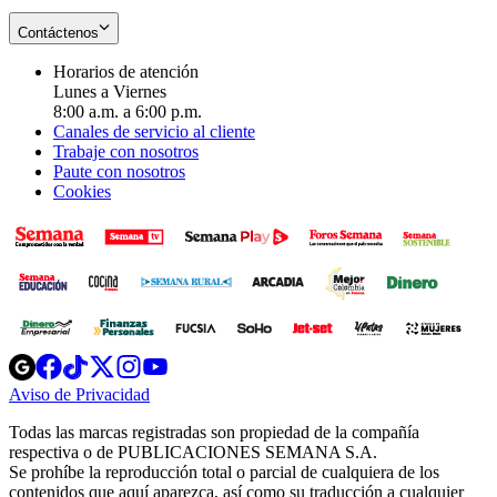
Contáctenos
Horarios de atención
Lunes a Viernes
8:00 a.m. a 6:00 p.m.
Canales de servicio al cliente
Trabaje con nosotros
Paute con nosotros
Cookies
Opens
Opens
Opens
Opens
Opens
in
in
in
in
in
Aviso de Privacidad
Opens
new
new
new
new
new
in
window
window
window
window
window
Todas las marcas registradas son propiedad de la compañía
new
respectiva o de PUBLICACIONES SEMANA S.A.
window
Se prohíbe la reproducción total o parcial de cualquiera de los
contenidos que aquí aparezca, así como su traducción a cualquier