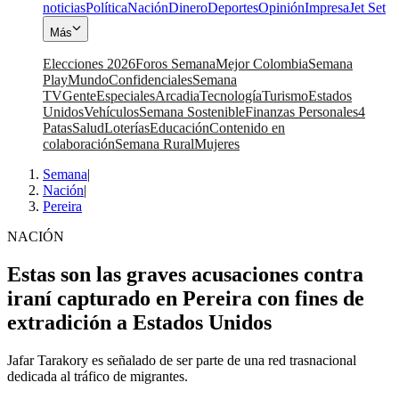
noticias
Política
Nación
Dinero
Deportes
Opinión
Impresa
Jet Set
Más
Elecciones 2026
Foros Semana
Mejor Colombia
Semana
Play
Mundo
Confidenciales
Semana
TV
Gente
Especiales
Arcadia
Tecnología
Turismo
Estados
Unidos
Vehículos
Semana Sostenible
Finanzas Personales
4
Patas
Salud
Loterías
Educación
Contenido en
colaboración
Semana Rural
Mujeres
Semana
|
Nación
|
Pereira
NACIÓN
Estas son las graves acusaciones contra
iraní capturado en Pereira con fines de
extradición a Estados Unidos
Jafar Tarakory es señalado de ser parte de una red trasnacional
dedicada al tráfico de migrantes.