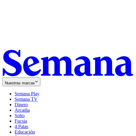
Nuestras marcas
Semana Play
Semana TV
Dinero
Arcadia
Soho
Opens
Fucsia
in
Opens
4 Patas
new
in
Educación
window
new