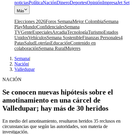
noticias
Política
Nación
Dinero
Deportes
Opinión
Impresa
Jet Set
Más
Elecciones 2026
Foros Semana
Mejor Colombia
Semana
Play
Mundo
Confidenciales
Semana
TV
Gente
Especiales
Arcadia
Tecnología
Turismo
Estados
Unidos
Vehículos
Semana Sostenible
Finanzas Personales
4
Patas
Salud
Loterías
Educación
Contenido en
colaboración
Semana Rural
Mujeres
Semana
|
Nación
|
Valledupar
NACIÓN
Se conocen nuevas hipótesis sobre el
amotinamiento en una cárcel de
Valledupar; hay más de 30 heridos
En medio del amotinamiento, resultaron heridos 35 reclusos en
circunstancias que según las autoridades, son materia de
investigación.