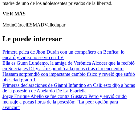
madre de uno de los adolescentes privados de la libertad.
VER MÁS
Motín
Cárcel
ESMAD
Valledupar
Le puede interesar
Primera pelea de Jhon Durán con un compañero en Benfica: lo
encaró y video no se vio en TV
Ella es Gunn Lundemo, la amiga de Verónica Alcocer que la recibió
en Suecia; es DJ y así respondió a la prensa tras el reencuentro
Hassam sorprendió con impactante cambio físico y reveló que sufrió
obesidad grado 1
Primeras declaraciones de Gianni Infantino en Cali: esto dijo a horas
de la posesión de Abelardo De La Espriella
Jorge Enrique Abello se fue contra Gustavo Petro y envió crudo
mensaje a pocas horas de la posesión: “La peor opción para
avanzar”