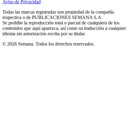
Aviso de Privacidad
Opens
new
new
new
new
new
in
window
window
window
window
window
Todas las marcas registradas son propiedad de la compañía
new
respectiva o de PUBLICACIONES SEMANA S.A.
window
Se prohíbe la reproducción total o parcial de cualquiera de los
contenidos que aquí aparezca, así como su traducción a cualquier
idioma sin autorización escrita por su titular.
© 2026 Semana. Todos los derechos reservados.