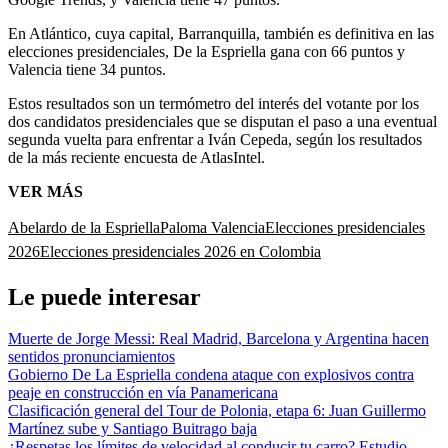
En Atlántico, cuya capital, Barranquilla, también es definitiva en las
elecciones presidenciales, De la Espriella gana con 66 puntos y
Valencia tiene 34 puntos.
Estos resultados son un termómetro del interés del votante por los
dos candidatos presidenciales que se disputan el paso a una eventual
segunda vuelta para enfrentar a Iván Cepeda, según los resultados
de la más reciente encuesta de AtlasIntel.
VER MÁS
Abelardo de la Espriella
Paloma Valencia
Elecciones presidenciales
2026
Elecciones presidenciales 2026 en Colombia
Le puede interesar
Muerte de Jorge Messi: Real Madrid, Barcelona y Argentina hacen
sentidos pronunciamientos
Gobierno De La Espriella condena ataque con explosivos contra
peaje en construcción en vía Panamericana
Clasificación general del Tour de Polonia, etapa 6: Juan Guillermo
Martínez sube y Santiago Buitrago baja
¿Respetas los límites de velocidad al conducir tu carro? Estudio