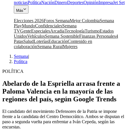
noticias
Política
Nación
Dinero
Deportes
Opinión
Impresa
Jet Set
Más
Elecciones 2026
Foros Semana
Mejor Colombia
Semana
Play
Mundo
Confidenciales
Semana
TV
Gente
Especiales
Arcadia
Tecnología
Turismo
Estados
Unidos
Vehículos
Semana Sostenible
Finanzas Personales
4
Patas
Salud
Loterías
Educación
Contenido en
colaboración
Semana Rural
Mujeres
Semana
|
Política
POLÍTICA
Abelardo de la Espriella arrasa frente a
Paloma Valencia en la mayoría de las
regiones del país, según Google Trends
El candidato del movimiento Defensores de la Patria se impone
frente a la candidata del Centro Democrático. Ambos se disputan el
paso a segunda vuelta para enfrentar a Iván Cepeda, según las
encuestas.