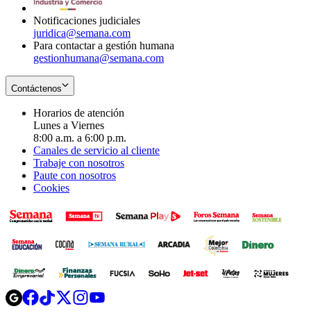
window
Notificaciones judiciales
juridica@semana.com
Para contactar a gestión humana
gestionhumana@semana.com
Contáctenos
Horarios de atención
Lunes a Viernes
8:00 a.m. a 6:00 p.m.
Canales de servicio al cliente
Trabaje con nosotros
Paute con nosotros
Cookies
Opens
Opens
Opens
Opens
Opens
in
in
in
in
in