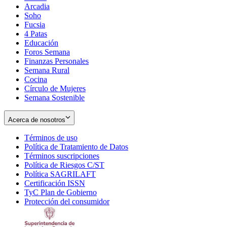
Arcadia
Soho
Opens
Fucsia
in
Opens
4 Patas
new
in
Educación
window
new
Foros Semana
window
Finanzas Personales
Semana Rural
Cocina
Círculo de Mujeres
Semana Sostenible
Acerca de nosotros
Términos de uso
Opens
Política de Tratamiento de Datos
in
Opens
Términos suscripciones
new
Opens
in
Política de Riesgos C/ST
window
in
Opens
new
Política SAGRILAFT
Opens
new
in
window
Certificación ISSN
Opens
in
window
new
TyC Plan de Gobierno
in
new
Opens
window
Protección del consumidor
new
window
in
Opens
window
new
in
window
new