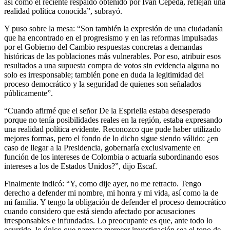
así como el reciente respaldo obtenido por Iván Cepeda, reflejan una
realidad política conocida”, subrayó.
Y puso sobre la mesa: “Son también la expresión de una ciudadanía
que ha encontrado en el progresismo y en las reformas impulsadas
por el Gobierno del Cambio respuestas concretas a demandas
históricas de las poblaciones más vulnerables. Por eso, atribuir esos
resultados a una supuesta compra de votos sin evidencia alguna no
solo es irresponsable; también pone en duda la legitimidad del
proceso democrático y la seguridad de quienes son señalados
públicamente”.
“Cuando afirmé que el señor De la Espriella estaba desesperado
porque no tenía posibilidades reales en la región, estaba expresando
una realidad política evidente. Reconozco que pude haber utilizado
mejores formas, pero el fondo de lo dicho sigue siendo válido: ¿en
caso de llegar a la Presidencia, gobernaría exclusivamente en
función de los intereses de Colombia o actuaría subordinando esos
intereses a los de Estados Unidos?”, dijo Escaf.
Finalmente indicó: “Y, como dije ayer, no me retracto. Tengo
derecho a defender mi nombre, mi honra y mi vida, así como la de
mi familia. Y tengo la obligación de defender el proceso democrático
cuando considero que está siendo afectado por acusaciones
irresponsables e infundadas. Lo preocupante es que, ante todo lo
ocurrido, lo único que parezca merecer investigación sea el tono de