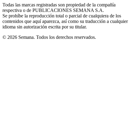
window
window
window
window
window
Todas las marcas registradas son propiedad de la compañía
new
respectiva o de PUBLICACIONES SEMANA S.A.
window
Se prohíbe la reproducción total o parcial de cualquiera de los
contenidos que aquí aparezca, así como su traducción a cualquier
idioma sin autorización escrita por su titular.
© 2026 Semana. Todos los derechos reservados.