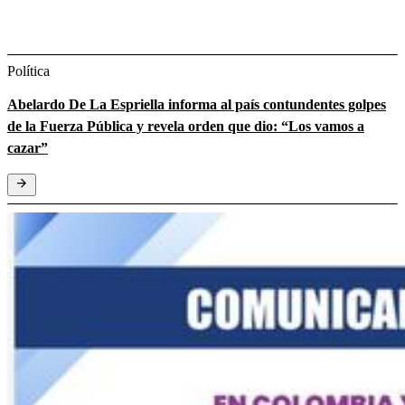
Política
Abelardo De La Espriella informa al país contundentes golpes
de la Fuerza Pública y revela orden que dio: “Los vamos a
cazar”