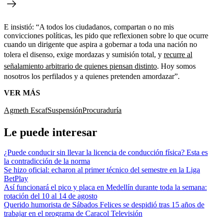
E insistió: “A todos los ciudadanos, compartan o no mis
convicciones políticas, les pido que reflexionen sobre lo que ocurre
cuando un dirigente que aspira a gobernar a toda una nación no
tolera el disenso, exige mordazas y sumisión total, y
recurre al
señalamiento arbitrario de quienes piensan distinto
. Hoy somos
nosotros los perfilados y a quienes pretenden amordazar”.
VER MÁS
Agmeth Escaf
Suspensión
Procuraduría
Le puede interesar
¿Puede conducir sin llevar la licencia de conducción física? Esta es
la contradicción de la norma
Se hizo oficial: echaron al primer técnico del semestre en la Liga
BetPlay
Así funcionará el pico y placa en Medellín durante toda la semana:
rotación del 10 al 14 de agosto
Querido humorista de Sábados Felices se despidió tras 15 años de
trabajar en el programa de Caracol Televisión