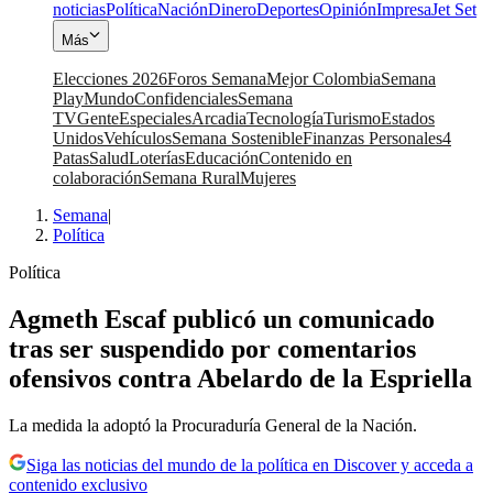
noticias
Política
Nación
Dinero
Deportes
Opinión
Impresa
Jet Set
Más
Elecciones 2026
Foros Semana
Mejor Colombia
Semana
Play
Mundo
Confidenciales
Semana
TV
Gente
Especiales
Arcadia
Tecnología
Turismo
Estados
Unidos
Vehículos
Semana Sostenible
Finanzas Personales
4
Patas
Salud
Loterías
Educación
Contenido en
colaboración
Semana Rural
Mujeres
Semana
|
Política
Política
Agmeth Escaf publicó un comunicado
tras ser suspendido por comentarios
ofensivos contra Abelardo de la Espriella
La medida la adoptó la Procuraduría General de la Nación.
Siga las noticias del mundo de la política en Discover y acceda a
contenido exclusivo