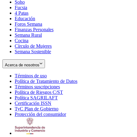
Soho
Opens
Fucsia
in
Opens
4 Patas
new
in
Educación
window
new
Foros Semana
window
Finanzas Personales
Semana Rural
Cocina
Círculo de Mujeres
Semana Sostenible
Acerca de nosotros
Términos de uso
Opens
Política de Tratamiento de Datos
in
Opens
Términos suscripciones
new
Opens
in
Política de Riesgos C/ST
window
in
Opens
new
Política SAGRILAFT
Opens
new
in
window
Certificación ISSN
Opens
in
window
new
TyC Plan de Gobierno
in
new
Opens
window
Protección del consumidor
new
window
in
Opens
window
new
in
window
new
window