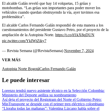
El alcalde Galán reveló que hay 14 volquetas, 15 grúas y
motobombas. “Las grúas son importantes para poder mover los
vehículos cuando quedan obstruyendo la vía, ayer tuvimos esa
problemática”.
El alcalde Carlos Fernando Galán respondió de esta manera a los
cuestionamientos del presidente Gustavo Petro, por el proyecto de la
ampliación de la Autopista Norte.
https://t.co/if1kX8qDUN
pic.twitter.com/YkIWtZiky7
— Revista Semana (@RevistaSemana)
November 7, 2024
VER MÁS
Autopista Norte Bogotá
Carlos Fernando Galán
Le puede interesar
Lorenzo tendrá nuevo asistente técnico en la Selección Colombia:
Ministerio del Deporte agiliza su nombramiento
Así deja el proyecto del Regiotram del Norte el Gobierno Petro:
MinTransporte se despide con el primer tren eléctrico colombiano
“Lloraba todas las mañanas”: Valentina Lizcano habla sobre el