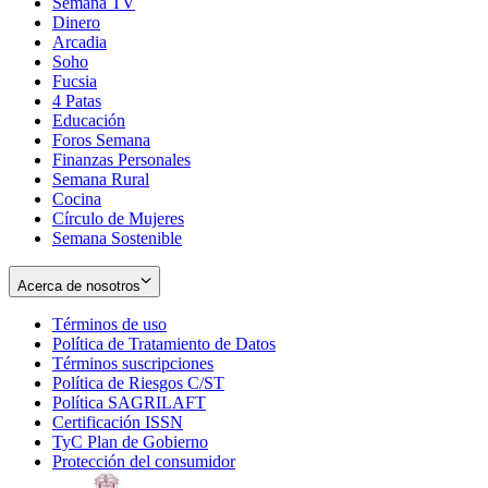
Semana TV
Dinero
Arcadia
Soho
Opens
Fucsia
in
Opens
4 Patas
new
in
Educación
window
new
Foros Semana
window
Finanzas Personales
Semana Rural
Cocina
Círculo de Mujeres
Semana Sostenible
Acerca de nosotros
Términos de uso
Opens
Política de Tratamiento de Datos
in
Opens
Términos suscripciones
new
Opens
in
Política de Riesgos C/ST
window
in
Opens
new
Política SAGRILAFT
Opens
new
in
window
Certificación ISSN
Opens
in
window
new
TyC Plan de Gobierno
in
new
Opens
window
Protección del consumidor
new
window
in
Opens
window
new
in