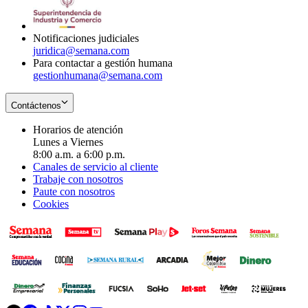
window
new
window
Notificaciones judiciales
juridica@semana.com
Para contactar a gestión humana
gestionhumana@semana.com
Contáctenos
Horarios de atención
Lunes a Viernes
8:00 a.m. a 6:00 p.m.
Canales de servicio al cliente
Trabaje con nosotros
Paute con nosotros
Cookies