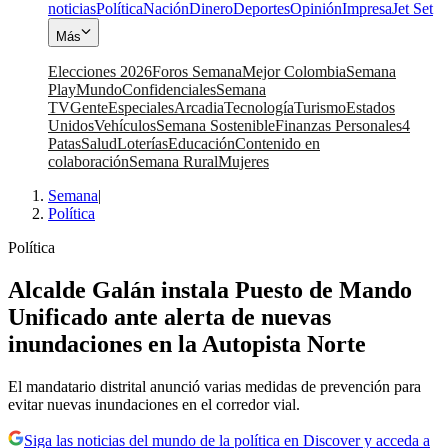
noticias
Política
Nación
Dinero
Deportes
Opinión
Impresa
Jet Set
Más
Elecciones 2026
Foros Semana
Mejor Colombia
Semana
Play
Mundo
Confidenciales
Semana
TV
Gente
Especiales
Arcadia
Tecnología
Turismo
Estados
Unidos
Vehículos
Semana Sostenible
Finanzas Personales
4
Patas
Salud
Loterías
Educación
Contenido en
colaboración
Semana Rural
Mujeres
Semana
|
Política
Política
Alcalde Galán instala Puesto de Mando
Unificado ante alerta de nuevas
inundaciones en la Autopista Norte
El mandatario distrital anunció varias medidas de prevención para
evitar nuevas inundaciones en el corredor vial.
Siga las noticias del mundo de la política en Discover y acceda a