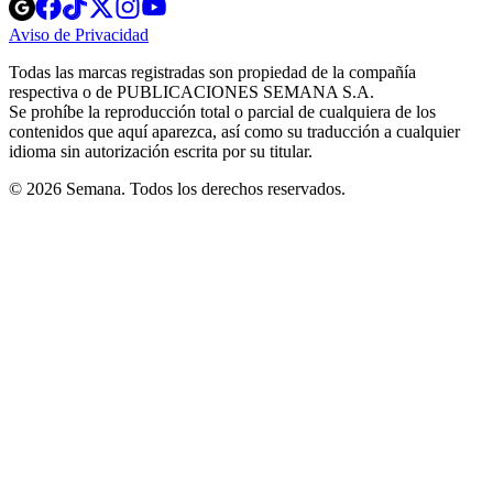
Opens
Opens
Opens
Opens
Opens
in
in
in
in
in
Aviso de Privacidad
Opens
new
new
new
new
new
in
window
window
window
window
window
Todas las marcas registradas son propiedad de la compañía
new
respectiva o de PUBLICACIONES SEMANA S.A.
window
Se prohíbe la reproducción total o parcial de cualquiera de los
contenidos que aquí aparezca, así como su traducción a cualquier
idioma sin autorización escrita por su titular.
© 2026 Semana. Todos los derechos reservados.