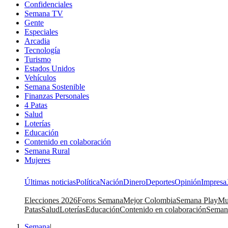
Confidenciales
Semana TV
Gente
Especiales
Arcadia
Tecnología
Turismo
Estados Unidos
Vehículos
Semana Sostenible
Finanzas Personales
4 Patas
Salud
Loterías
Educación
Contenido en colaboración
Semana Rural
Mujeres
Últimas noticias
Política
Nación
Dinero
Deportes
Opinión
Impresa
Elecciones 2026
Foros Semana
Mejor Colombia
Semana Play
Mu
Patas
Salud
Loterías
Educación
Contenido en colaboración
Seman
Semana
|