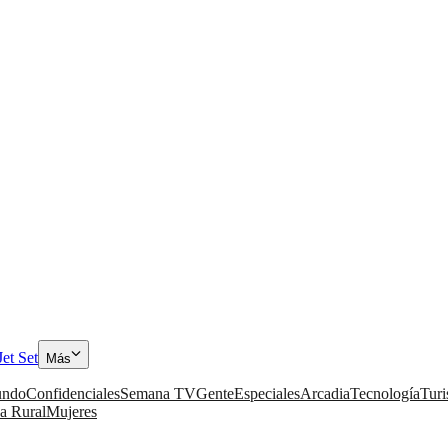
Jet Set
Más
ndo
Confidenciales
Semana TV
Gente
Especiales
Arcadia
Tecnología
Tur
a Rural
Mujeres