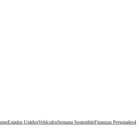
ismo
Estados Unidos
Vehículos
Semana Sostenible
Finanzas Personales
4