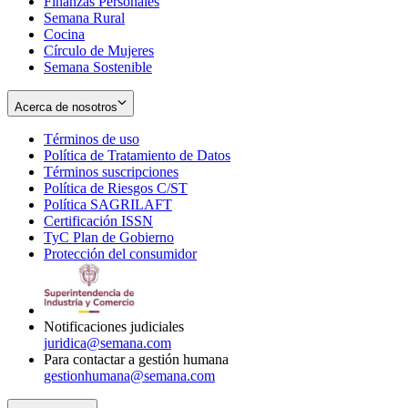
Finanzas Personales
Semana Rural
Cocina
Círculo de Mujeres
Semana Sostenible
Acerca de nosotros
Términos de uso
Opens
Política de Tratamiento de Datos
in
Opens
Términos suscripciones
new
Opens
in
Política de Riesgos C/ST
window
in
Opens
new
Política SAGRILAFT
Opens
new
in
window
Certificación ISSN
Opens
in
window
new
TyC Plan de Gobierno
in
new
Opens
window
Protección del consumidor
new
window
in
Opens
window
new
in
window
new
window
Notificaciones judiciales
juridica@semana.com
Para contactar a gestión humana
gestionhumana@semana.com