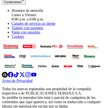
Contáctenos
Horarios de atención
Lunes a Viernes
8:00 a.m. a 6:00 p.m.
Canales de servicio al cliente
Trabaje con nosotros
Paute con nosotros
Cookies
Opens
Opens
Opens
Opens
Opens
in
in
in
in
in
Aviso de Privacidad
Opens
new
new
new
new
new
in
window
window
window
window
window
Todas las marcas registradas son propiedad de la compañía
new
respectiva o de PUBLICACIONES SEMANA S.A.
window
Se prohíbe la reproducción total o parcial de cualquiera de los
contenidos que aquí aparezca, así como su traducción a cualquier
idioma sin autorización escrita por su titular.