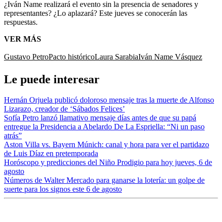
¿Iván Name realizará el evento sin la presencia de senadores y
representantes? ¿Lo aplazará? Este jueves se conocerán las
respuestas.
VER MÁS
Gustavo Petro
Pacto histórico
Laura Sarabia
Iván Name Vásquez
Le puede interesar
Hernán Orjuela publicó doloroso mensaje tras la muerte de Alfonso
Lizarazo, creador de ‘Sábados Felices’
Sofía Petro lanzó llamativo mensaje días antes de que su papá
entregue la Presidencia a Abelardo De La Espriella: “Ni un paso
atrás”
Aston Villa vs. Bayern Múnich: canal y hora para ver el partidazo
de Luis Díaz en pretemporada
Horóscopo y predicciones del Niño Prodigio para hoy jueves, 6 de
agosto
Números de Walter Mercado para ganarse la lotería: un golpe de
suerte para los signos este 6 de agosto