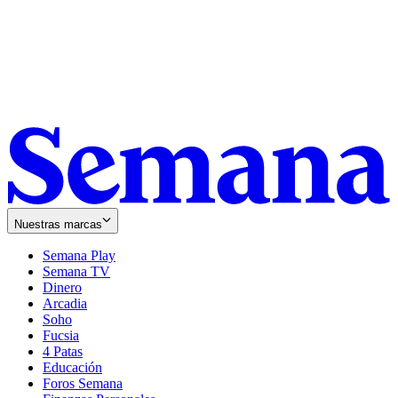
Nuestras marcas
Semana Play
Semana TV
Dinero
Arcadia
Soho
Opens
Fucsia
in
Opens
4 Patas
new
in
Educación
window
new
Foros Semana
window