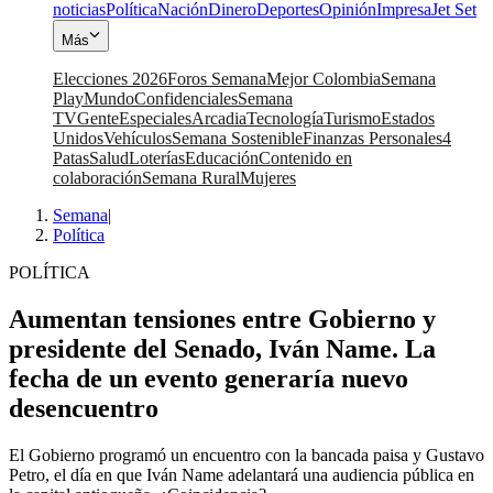
noticias
Política
Nación
Dinero
Deportes
Opinión
Impresa
Jet Set
Más
Elecciones 2026
Foros Semana
Mejor Colombia
Semana
Play
Mundo
Confidenciales
Semana
TV
Gente
Especiales
Arcadia
Tecnología
Turismo
Estados
Unidos
Vehículos
Semana Sostenible
Finanzas Personales
4
Patas
Salud
Loterías
Educación
Contenido en
colaboración
Semana Rural
Mujeres
Semana
|
Política
POLÍTICA
Aumentan tensiones entre Gobierno y
presidente del Senado, Iván Name. La
fecha de un evento generaría nuevo
desencuentro
El Gobierno programó un encuentro con la bancada paisa y Gustavo
Petro, el día en que Iván Name adelantará una audiencia pública en