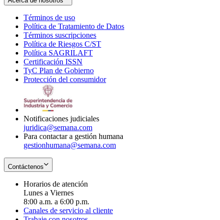
Acerca de nosotros
Términos de uso
Opens
Política de Tratamiento de Datos
in
Opens
Términos suscripciones
new
Opens
in
Política de Riesgos C/ST
window
in
Opens
new
Política SAGRILAFT
Opens
new
in
window
Certificación ISSN
Opens
in
window
new
TyC Plan de Gobierno
in
new
Opens
window
Protección del consumidor
new
window
in
Opens
window
new
in
window
new
window
Notificaciones judiciales
juridica@semana.com
Para contactar a gestión humana
gestionhumana@semana.com
Contáctenos
Horarios de atención
Lunes a Viernes
8:00 a.m. a 6:00 p.m.
Canales de servicio al cliente
Trabaje con nosotros