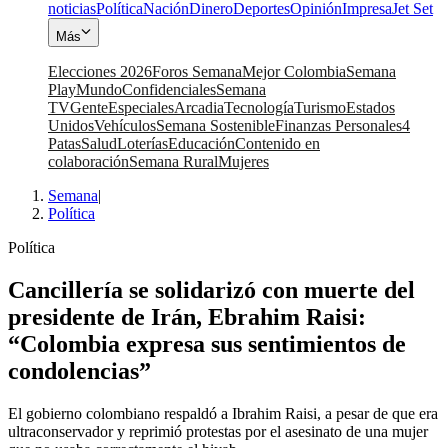
noticias
Política
Nación
Dinero
Deportes
Opinión
Impresa
Jet Set
Más
Elecciones 2026
Foros Semana
Mejor Colombia
Semana
Play
Mundo
Confidenciales
Semana
TV
Gente
Especiales
Arcadia
Tecnología
Turismo
Estados
Unidos
Vehículos
Semana Sostenible
Finanzas Personales
4
Patas
Salud
Loterías
Educación
Contenido en
colaboración
Semana Rural
Mujeres
Semana
|
Política
Política
Cancillería se solidarizó con muerte del
presidente de Irán, Ebrahim Raisi:
“Colombia expresa sus sentimientos de
condolencias”
El gobierno colombiano respaldó a Ibrahim Raisi, a pesar de que era
ultraconservador y reprimió protestas por el asesinato de una mujer