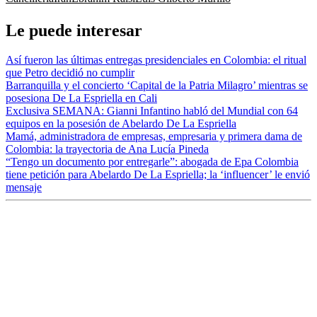
Le puede interesar
Así fueron las últimas entregas presidenciales en Colombia: el ritual
que Petro decidió no cumplir
Barranquilla y el concierto ‘Capital de la Patria Milagro’ mientras se
posesiona De La Espriella en Cali
Exclusiva SEMANA: Gianni Infantino habló del Mundial con 64
equipos en la posesión de Abelardo De La Espriella
Mamá, administradora de empresas, empresaria y primera dama de
Colombia: la trayectoria de Ana Lucía Pineda
“Tengo un documento por entregarle”: abogada de Epa Colombia
tiene petición para Abelardo De La Espriella; la ‘influencer’ le envió
mensaje