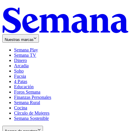
Nuestras marcas
Semana Play
Semana TV
Dinero
Arcadia
Soho
Opens
Fucsia
in
Opens
4 Patas
new
in
Educación
window
new
Foros Semana
window
Finanzas Personales
Semana Rural
Cocina
Círculo de Mujeres
Semana Sostenible