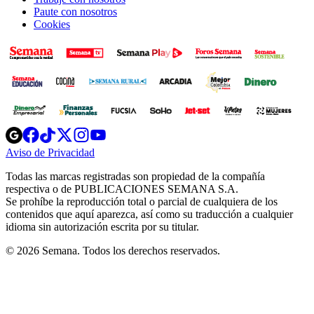
Paute con nosotros
Cookies
Opens
Opens
Opens
Opens
Opens
in
in
in
in
in
Aviso de Privacidad
Opens
new
new
new
new
new
in
window
window
window
window
window
Todas las marcas registradas son propiedad de la compañía
new
respectiva o de PUBLICACIONES SEMANA S.A.
window
Se prohíbe la reproducción total o parcial de cualquiera de los
contenidos que aquí aparezca, así como su traducción a cualquier
idioma sin autorización escrita por su titular.
© 2026 Semana. Todos los derechos reservados.