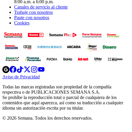
8:00 a.m. a 6:00 p.m.
Canales de servicio al cliente
Trabaje con nosotros
Paute con nosotros
Cookies
Opens
Opens
Opens
Opens
Opens
in
in
in
in
in
Aviso de Privacidad
Opens
new
new
new
new
new
in
window
window
window
window
window
Todas las marcas registradas son propiedad de la compañía
new
respectiva o de PUBLICACIONES SEMANA S.A.
window
Se prohíbe la reproducción total o parcial de cualquiera de los
contenidos que aquí aparezca, así como su traducción a cualquier
idioma sin autorización escrita por su titular.
© 2026 Semana. Todos los derechos reservados.