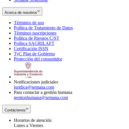
Acerca de nosotros
Términos de uso
Opens
Política de Tratamiento de Datos
in
Opens
Términos suscripciones
new
Opens
in
Política de Riesgos C/ST
window
in
Opens
new
Política SAGRILAFT
Opens
new
in
window
Certificación ISSN
Opens
in
window
new
TyC Plan de Gobierno
in
new
Opens
window
Protección del consumidor
new
window
in
Opens
window
new
in
window
new
window
Notificaciones judiciales
juridica@semana.com
Para contactar a gestión humana
gestionhumana@semana.com
Contáctenos
Horarios de atención
Lunes a Viernes