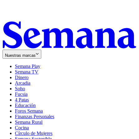
Nuestras marcas
Semana Play
Semana TV
Dinero
Arcadia
Soho
Opens
Fucsia
in
Opens
4 Patas
new
in
Educación
window
new
Foros Semana
window
Finanzas Personales
Semana Rural
Cocina
Círculo de Mujeres
Semana Sostenible