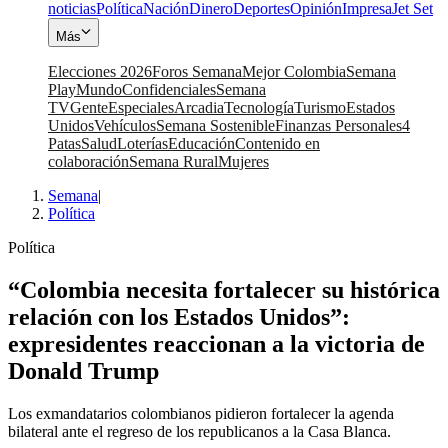
noticias
Política
Nación
Dinero
Deportes
Opinión
Impresa
Jet Set
Más
Elecciones 2026
Foros Semana
Mejor Colombia
Semana
Play
Mundo
Confidenciales
Semana
TV
Gente
Especiales
Arcadia
Tecnología
Turismo
Estados
Unidos
Vehículos
Semana Sostenible
Finanzas Personales
4
Patas
Salud
Loterías
Educación
Contenido en
colaboración
Semana Rural
Mujeres
Semana
|
Política
Política
“Colombia necesita fortalecer su histórica
relación con los Estados Unidos”:
expresidentes reaccionan a la victoria de
Donald Trump
Los exmandatarios colombianos pidieron fortalecer la agenda
bilateral ante el regreso de los republicanos a la Casa Blanca.