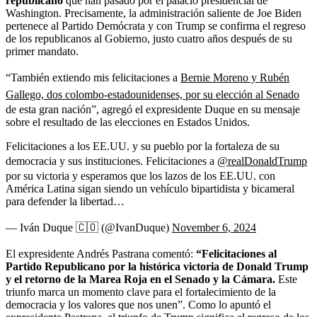
republicano
que han pasado por el palacio presidencial de
Washington. Precisamente, la administración saliente de Joe Biden
pertenece al Partido Demócrata y con Trump se confirma el regreso
de los republicanos al Gobierno, justo cuatro años después de su
primer mandato.
“También extiendo mis felicitaciones a
Bernie Moreno y Rubén
Gallego, dos colombo-estadounidenses, por su elección al Senado
de esta gran nación”, agregó el expresidente Duque en su mensaje
sobre el resultado de las elecciones en Estados Unidos.
Felicitaciones a los EE.UU. y su pueblo por la fortaleza de su
democracia y sus instituciones. Felicitaciones a
@realDonaldTrump
por su victoria y esperamos que los lazos de los EE.UU. con
América Latina sigan siendo un vehículo bipartidista y bicameral
para defender la libertad…
— Iván Duque 🇨🇴 (@IvanDuque)
November 6, 2024
El expresidente Andrés Pastrana comentó:
“Felicitaciones al
Partido Republicano por la histórica victoria de Donald Trump
y el retorno de la Marea Roja en el Senado y la Cámara.
Este
triunfo marca un momento clave para el fortalecimiento de la
democracia y los valores que nos unen”. Como lo apuntó el