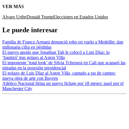
VER MÁS
Alvaro Uribe
Donald Trump
Elecciones en Estados Unidos
Le puede interesar
Familia de Franco Armani denunció robo en vuelo a Medellín: dan
millonaria cifra en pérdidas
El nuevo apodo que Jonathan Tah le colocó a Luis Díaz: lo
‘bautizó’ tras golazo al Aston Villa
El imponente ‘total look’ de Silvia Tcherassi en Cali que acaparó las
miradas en la posesión presidencial
El golazo de Luis Díaz al Aston Villa, captado a ras de campo:
nueva obra de arte con Bayern
Atlético Nacional firma un nuevo fichaje por 18 meses: pasó por el
Manchester City