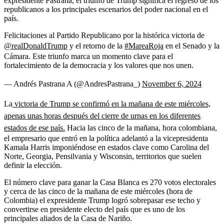
expresidente Pastrana, el triunfo de Trump significa el regreso de los
republicanos a los principales escenarios del poder nacional en el
país.
Felicitaciones al Partido Republicano por la histórica victoria de
@realDonaldTrump
y el retorno de la
#MareaRoja
en el Senado y la
Cámara. Este triunfo marca un momento clave para el
fortalecimiento de la democracia y los valores que nos unen.
— Andrés Pastrana A (@AndresPastrana_)
November 6, 2024
La
victoria de Trump se confirmó en la mañana de este miércoles,
apenas unas horas después del cierre de urnas en los diferentes
estados de ese país.
Hacia las cinco de la mañana, hora colombiana,
el empresario que entró en la política adelantó a la vicepresidenta
Kamala Harris imponiéndose en estados clave como Carolina del
Norte, Georgia, Pensilvania y Wisconsin, territorios que suelen
definir la elección.
El número clave para ganar la Casa Blanca es 270 votos electorales
y cerca de las cinco de la mañana de este miércoles (hora de
Colombia) el expresidente Trump logró sobrepasar ese techo y
convertirse en presidente electo del país que es uno de los
principales aliados de la Casa de Nariño.