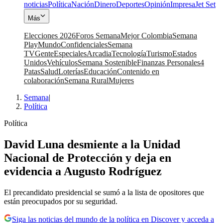
noticias
Política
Nación
Dinero
Deportes
Opinión
Impresa
Jet Set
Más
Elecciones 2026
Foros Semana
Mejor Colombia
Semana
Play
Mundo
Confidenciales
Semana
TV
Gente
Especiales
Arcadia
Tecnología
Turismo
Estados
Unidos
Vehículos
Semana Sostenible
Finanzas Personales
4
Patas
Salud
Loterías
Educación
Contenido en
colaboración
Semana Rural
Mujeres
Semana
|
Política
Política
David Luna desmiente a la Unidad
Nacional de Protección y deja en
evidencia a Augusto Rodríguez
El precandidato presidencial se sumó a la lista de opositores que
están preocupados por su seguridad.
Siga las noticias del mundo de la política en Discover y acceda a