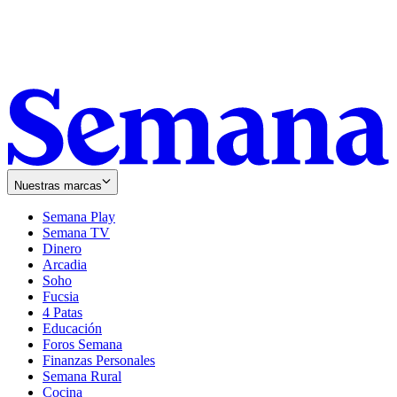
Nuestras marcas
Semana Play
Semana TV
Dinero
Arcadia
Soho
Opens
Fucsia
in
Opens
4 Patas
new
in
Educación
window
new
Foros Semana
window
Finanzas Personales
Semana Rural
Cocina