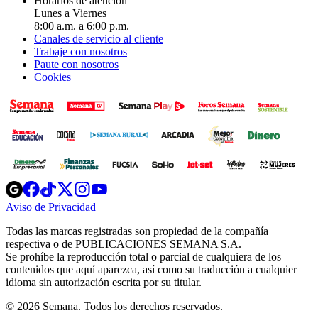
Horarios de atención
Lunes a Viernes
8:00 a.m. a 6:00 p.m.
Canales de servicio al cliente
Trabaje con nosotros
Paute con nosotros
Cookies
Opens
Opens
Opens
Opens
Opens
in
in
in
in
in
Aviso de Privacidad
Opens
new
new
new
new
new
in
window
window
window
window
window
Todas las marcas registradas son propiedad de la compañía
new
respectiva o de PUBLICACIONES SEMANA S.A.
window
Se prohíbe la reproducción total o parcial de cualquiera de los
contenidos que aquí aparezca, así como su traducción a cualquier
idioma sin autorización escrita por su titular.
© 2026 Semana. Todos los derechos reservados.