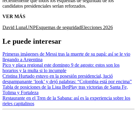
recientemente que todos los esquemas de seguridad de los
candidatos presidenciales serían reforzados.
VER MÁS
David Luna
UNP
Esquemas de seguridad
Elecciones 2026
Le puede interesar
Primeras imágenes de Messi tras la muerte de su papá: así se le vio
llegando a Argentina
Pico y placa regional este domingo 9 de agosto: estos son los
horarios y la multa si lo incumple
Cristina Hurtado estuvo en la posesión presidencial, lució
despampanante ‘look’ y dejó palabras: “Colombia está por encima”
Tabla de posiciones de la Liga BetPlay tras victorias de Santa Fe,
Tolima y Fortaleza
Restaurante en el Tren de la Sabana: así es la experiencia sobre los
rieles capitalinos