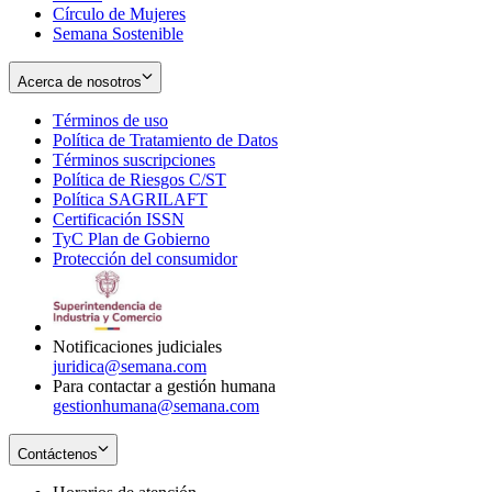
Círculo de Mujeres
Semana Sostenible
Acerca de nosotros
Términos de uso
Opens
Política de Tratamiento de Datos
in
Opens
Términos suscripciones
new
Opens
in
Política de Riesgos C/ST
window
in
Opens
new
Política SAGRILAFT
Opens
new
in
window
Certificación ISSN
Opens
in
window
new
TyC Plan de Gobierno
in
new
Opens
window
Protección del consumidor
new
window
in
Opens
window
new
in
window
new
window
Notificaciones judiciales
juridica@semana.com
Para contactar a gestión humana
gestionhumana@semana.com
Contáctenos