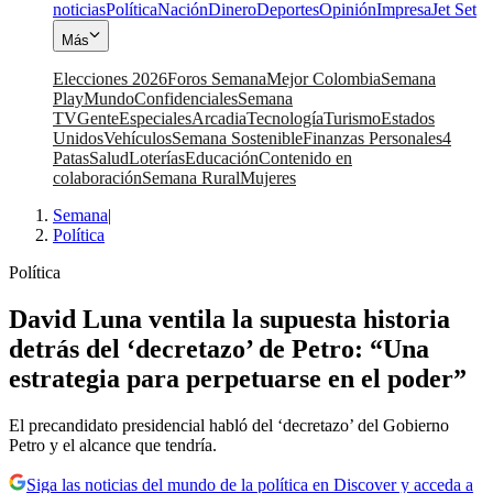
noticias
Política
Nación
Dinero
Deportes
Opinión
Impresa
Jet Set
Más
Elecciones 2026
Foros Semana
Mejor Colombia
Semana
Play
Mundo
Confidenciales
Semana
TV
Gente
Especiales
Arcadia
Tecnología
Turismo
Estados
Unidos
Vehículos
Semana Sostenible
Finanzas Personales
4
Patas
Salud
Loterías
Educación
Contenido en
colaboración
Semana Rural
Mujeres
Semana
|
Política
Política
David Luna ventila la supuesta historia
detrás del ‘decretazo’ de Petro: “Una
estrategia para perpetuarse en el poder”
El precandidato presidencial habló del ‘decretazo’ del Gobierno
Petro y el alcance que tendría.
Siga las noticias del mundo de la política en Discover y acceda a