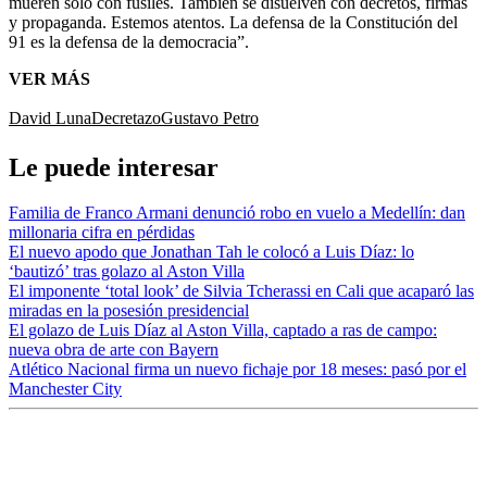
mueren solo con fusiles. También se disuelven con decretos, firmas
y propaganda. Estemos atentos. La defensa de la Constitución del
91 es la defensa de la democracia”.
VER MÁS
David Luna
Decretazo
Gustavo Petro
Le puede interesar
Familia de Franco Armani denunció robo en vuelo a Medellín: dan
millonaria cifra en pérdidas
El nuevo apodo que Jonathan Tah le colocó a Luis Díaz: lo
‘bautizó’ tras golazo al Aston Villa
El imponente ‘total look’ de Silvia Tcherassi en Cali que acaparó las
miradas en la posesión presidencial
El golazo de Luis Díaz al Aston Villa, captado a ras de campo:
nueva obra de arte con Bayern
Atlético Nacional firma un nuevo fichaje por 18 meses: pasó por el
Manchester City