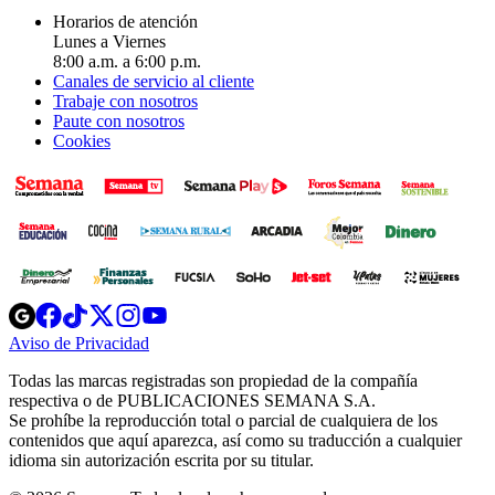
Horarios de atención
Lunes a Viernes
8:00 a.m. a 6:00 p.m.
Canales de servicio al cliente
Trabaje con nosotros
Paute con nosotros
Cookies
Opens
Opens
Opens
Opens
Opens
in
in
in
in
in
Aviso de Privacidad
Opens
new
new
new
new
new
in
window
window
window
window
window
Todas las marcas registradas son propiedad de la compañía
new
respectiva o de PUBLICACIONES SEMANA S.A.
window
Se prohíbe la reproducción total o parcial de cualquiera de los
contenidos que aquí aparezca, así como su traducción a cualquier
idioma sin autorización escrita por su titular.