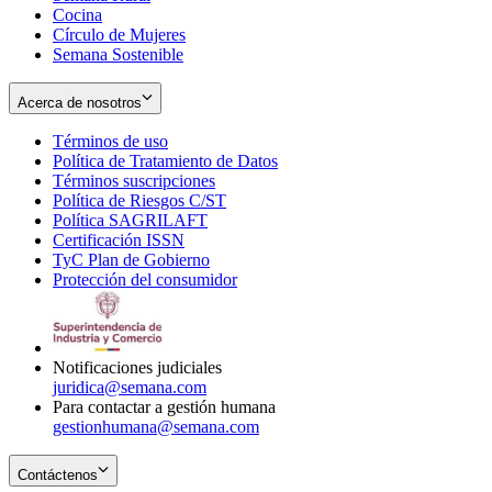
Cocina
Círculo de Mujeres
Semana Sostenible
Acerca de nosotros
Términos de uso
Opens
Política de Tratamiento de Datos
in
Opens
Términos suscripciones
new
Opens
in
Política de Riesgos C/ST
window
in
Opens
new
Política SAGRILAFT
Opens
new
in
window
Certificación ISSN
Opens
in
window
new
TyC Plan de Gobierno
in
new
Opens
window
Protección del consumidor
new
window
in
Opens
window
new
in
window
new
window
Notificaciones judiciales
juridica@semana.com
Para contactar a gestión humana
gestionhumana@semana.com
Contáctenos