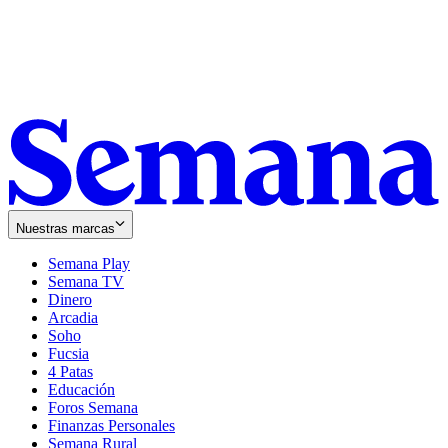
Nuestras marcas
Semana Play
Semana TV
Dinero
Arcadia
Soho
Opens
Fucsia
in
Opens
4 Patas
new
in
Educación
window
new
Foros Semana
window
Finanzas Personales
Semana Rural