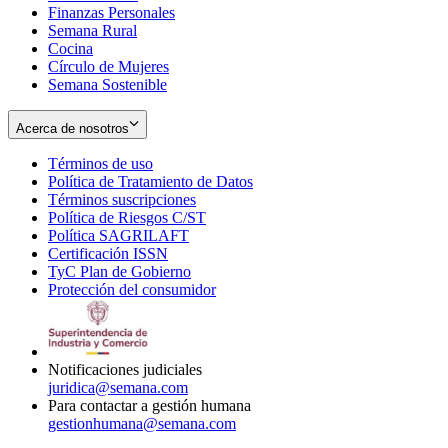
Finanzas Personales
Semana Rural
Cocina
Círculo de Mujeres
Semana Sostenible
Acerca de nosotros
Términos de uso
Opens
Política de Tratamiento de Datos
in
Opens
Términos suscripciones
new
Opens
in
Política de Riesgos C/ST
window
in
Opens
new
Política SAGRILAFT
Opens
new
in
window
Certificación ISSN
Opens
in
window
new
TyC Plan de Gobierno
in
new
Opens
window
Protección del consumidor
new
window
in
Opens
window
new
in
window
new
window
Notificaciones judiciales
juridica@semana.com
Para contactar a gestión humana
gestionhumana@semana.com