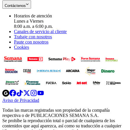
Contáctenos
Horarios de atención
Lunes a Viernes
8:00 a.m. a 6:00 p.m.
Canales de servicio al cliente
Trabaje con nosotros
Paute con nosotros
Cookies
Opens
Opens
Opens
Opens
Opens
in
in
in
in
in
Aviso de Privacidad
Opens
new
new
new
new
new
in
window
window
window
window
window
Todas las marcas registradas son propiedad de la compañía
new
respectiva o de PUBLICACIONES SEMANA S.A.
window
Se prohíbe la reproducción total o parcial de cualquiera de los
contenidos que aquí aparezca, así como su traducción a cualquier