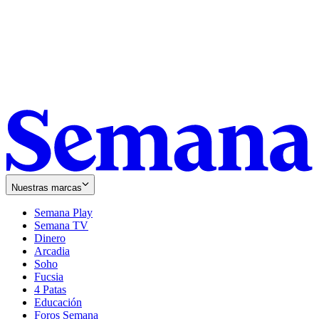
Nuestras marcas
Semana Play
Semana TV
Dinero
Arcadia
Soho
Opens
Fucsia
in
Opens
4 Patas
new
in
Educación
window
new
Foros Semana
window