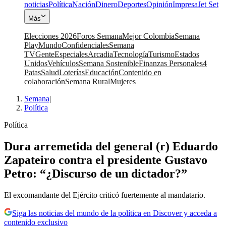
noticias
Política
Nación
Dinero
Deportes
Opinión
Impresa
Jet Set
Más
Elecciones 2026
Foros Semana
Mejor Colombia
Semana
Play
Mundo
Confidenciales
Semana
TV
Gente
Especiales
Arcadia
Tecnología
Turismo
Estados
Unidos
Vehículos
Semana Sostenible
Finanzas Personales
4
Patas
Salud
Loterías
Educación
Contenido en
colaboración
Semana Rural
Mujeres
Semana
|
Política
Política
Dura arremetida del general (r) Eduardo
Zapateiro contra el presidente Gustavo
Petro: “¿Discurso de un dictador?”
El excomandante del Ejército criticó fuertemente al mandatario.
Siga las noticias del mundo de la política en Discover y acceda a
contenido exclusivo