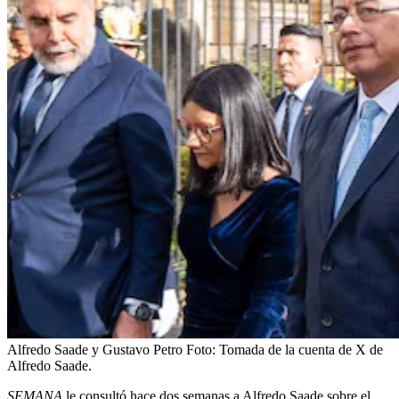
Alfredo Saade y Gustavo Petro
Foto:
Tomada de la cuenta de X de
Alfredo Saade.
SEMANA
le consultó hace dos semanas a Alfredo Saade sobre el