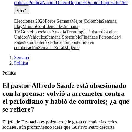
noticias
Política
Nación
Dinero
Deportes
Opinión
Impresa
Jet Set
Más
Elecciones 2026
Foros Semana
Mejor Colombia
Semana
Play
Mundo
Confidenciales
Semana
TV
Gente
Especiales
Arcadia
Tecnología
Turismo
Estados
Unidos
Vehículos
Semana Sostenible
Finanzas Personales
4
Patas
Salud
Loterías
Educación
Contenido en
colaboración
Semana Rural
Mujeres
Semana
|
Política
Política
El pastor Alfredo Saade está obsesionado
con la prensa: volvió a arremeter contra
el periodismo y habló de controles; ¿a qué
se refiere?
El jefe de Despacho es polémico y le gusta encender las redes
sociales, aún promoviendo ideas que Gustavo Petro descarta.