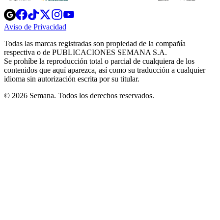
Opens
Opens
Opens
Opens
Opens
in
in
in
in
in
Aviso de Privacidad
Opens
new
new
new
new
new
in
window
window
window
window
window
Todas las marcas registradas son propiedad de la compañía
new
respectiva o de PUBLICACIONES SEMANA S.A.
window
Se prohíbe la reproducción total o parcial de cualquiera de los
contenidos que aquí aparezca, así como su traducción a cualquier
idioma sin autorización escrita por su titular.
© 2026 Semana. Todos los derechos reservados.