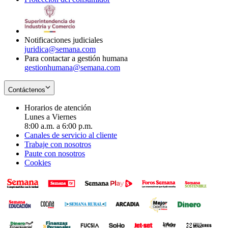
window
new
in
window
new
window
Notificaciones judiciales
juridica@semana.com
Para contactar a gestión humana
gestionhumana@semana.com
Contáctenos
Horarios de atención
Lunes a Viernes
8:00 a.m. a 6:00 p.m.
Canales de servicio al cliente
Trabaje con nosotros
Paute con nosotros
Cookies