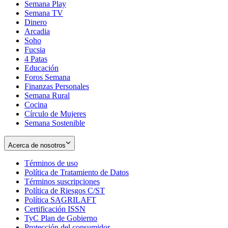
Semana Play
Semana TV
Dinero
Arcadia
Soho
Opens
Fucsia
in
Opens
4 Patas
new
in
Educación
window
new
Foros Semana
window
Finanzas Personales
Semana Rural
Cocina
Círculo de Mujeres
Semana Sostenible
Acerca de nosotros
Términos de uso
Opens
Política de Tratamiento de Datos
in
Opens
Términos suscripciones
new
Opens
in
Política de Riesgos C/ST
window
in
Opens
new
Política SAGRILAFT
Opens
new
in
window
Certificación ISSN
Opens
in
window
new
TyC Plan de Gobierno
in
new
Opens
window
Protección del consumidor
new
window
in
Opens