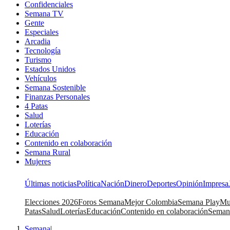
Confidenciales
Semana TV
Gente
Especiales
Arcadia
Tecnología
Turismo
Estados Unidos
Vehículos
Semana Sostenible
Finanzas Personales
4 Patas
Salud
Loterías
Educación
Contenido en colaboración
Semana Rural
Mujeres
Últimas noticias
Política
Nación
Dinero
Deportes
Opinión
Impresa
Elecciones 2026
Foros Semana
Mejor Colombia
Semana Play
Mu
Patas
Salud
Loterías
Educación
Contenido en colaboración
Seman
Semana
|