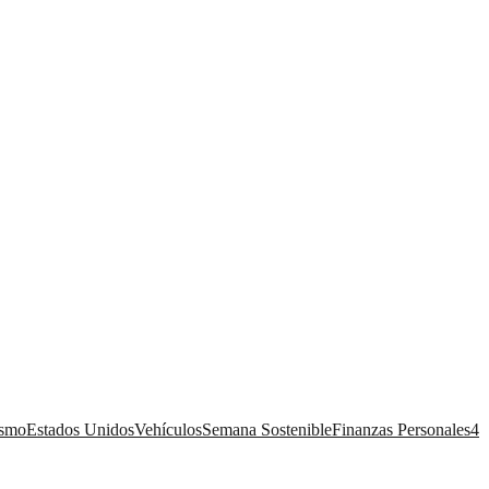
ismo
Estados Unidos
Vehículos
Semana Sostenible
Finanzas Personales
4