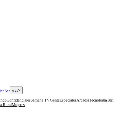
Jet Set
Más
ndo
Confidenciales
Semana TV
Gente
Especiales
Arcadia
Tecnología
Tur
a Rural
Mujeres