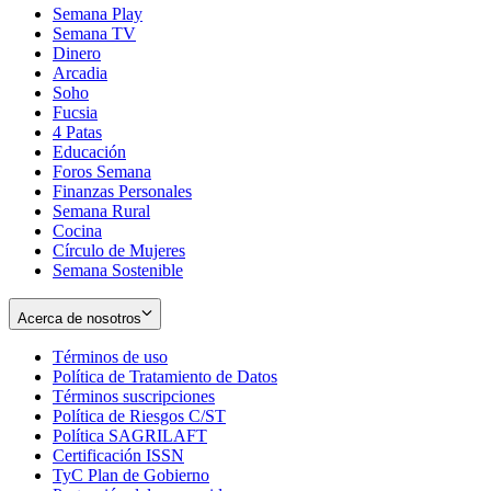
Semana Play
Semana TV
Dinero
Arcadia
Soho
Opens
Fucsia
in
Opens
4 Patas
new
in
Educación
window
new
Foros Semana
window
Finanzas Personales
Semana Rural
Cocina
Círculo de Mujeres
Semana Sostenible
Acerca de nosotros
Términos de uso
Opens
Política de Tratamiento de Datos
in
Opens
Términos suscripciones
new
Opens
in
Política de Riesgos C/ST
window
in
Opens
new
Política SAGRILAFT
Opens
new
in
window
Certificación ISSN
Opens
in
window
new
TyC Plan de Gobierno
in
new
Opens
window