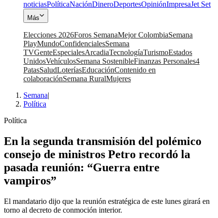
noticias
Política
Nación
Dinero
Deportes
Opinión
Impresa
Jet Set
Más
Elecciones 2026
Foros Semana
Mejor Colombia
Semana
Play
Mundo
Confidenciales
Semana
TV
Gente
Especiales
Arcadia
Tecnología
Turismo
Estados
Unidos
Vehículos
Semana Sostenible
Finanzas Personales
4
Patas
Salud
Loterías
Educación
Contenido en
colaboración
Semana Rural
Mujeres
Semana
|
Política
Política
En la segunda transmisión del polémico
consejo de ministros Petro recordó la
pasada reunión: “Guerra entre
vampiros”
El mandatario dijo que la reunión estratégica de este lunes girará en
torno al decreto de conmoción interior.