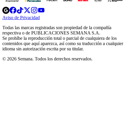
Opens
Opens
Opens
Opens
Opens
in
in
in
in
in
Aviso de Privacidad
Opens
new
new
new
new
new
in
window
window
window
window
window
Todas las marcas registradas son propiedad de la compañía
new
respectiva o de PUBLICACIONES SEMANA S.A.
window
Se prohíbe la reproducción total o parcial de cualquiera de los
contenidos que aquí aparezca, así como su traducción a cualquier
idioma sin autorización escrita por su titular.
© 2026 Semana. Todos los derechos reservados.