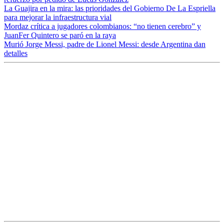
La Guajira en la mira: las prioridades del Gobierno De La Espriella
para mejorar la infraestructura vial
Mordaz crítica a jugadores colombianos: “no tienen cerebro” y
JuanFer Quintero se paró en la raya
Murió Jorge Messi, padre de Lionel Messi: desde Argentina dan
detalles