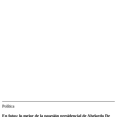
Política
En fotos: lo mejor de la posesión presidencial de Abelardo De