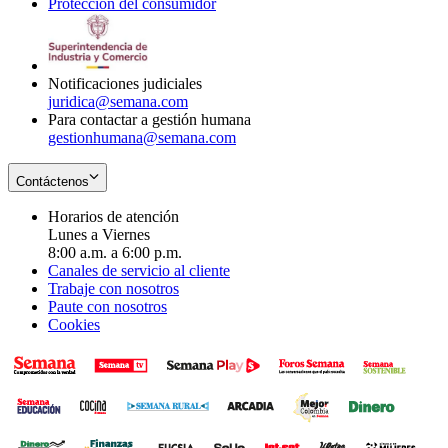
Protección del consumidor
new
window
in
Opens
window
new
in
window
new
window
Notificaciones judiciales
juridica@semana.com
Para contactar a gestión humana
gestionhumana@semana.com
Contáctenos
Horarios de atención
Lunes a Viernes
8:00 a.m. a 6:00 p.m.
Canales de servicio al cliente
Trabaje con nosotros
Paute con nosotros
Cookies