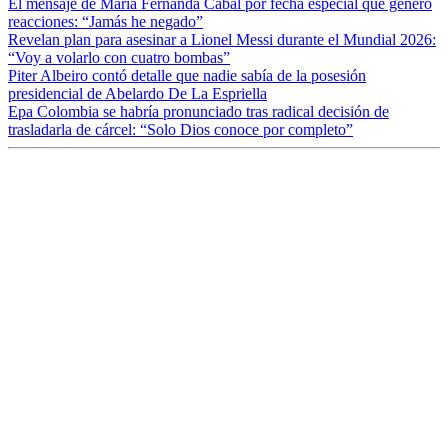
El mensaje de María Fernanda Cabal por fecha especial que generó
reacciones: “Jamás he negado”
Revelan plan para asesinar a Lionel Messi durante el Mundial 2026:
“Voy a volarlo con cuatro bombas”
Piter Albeiro contó detalle que nadie sabía de la posesión
presidencial de Abelardo De La Espriella
Epa Colombia se habría pronunciado tras radical decisión de
trasladarla de cárcel: “Solo Dios conoce por completo”