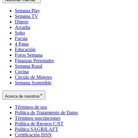
Semana Play
Semana TV
Dinero
Arcadia
Soho
Opens
Fucsia
in
Opens
4 Patas
new
in
Educación
window
new
Foros Semana
window
Finanzas Personales
Semana Rural
Cocina
Círculo de Mujeres
Semana Sostenible
Acerca de nosotros
Términos de uso
Opens
Política de Tratamiento de Datos
in
Opens
Términos suscripciones
new
Opens
in
Política de Riesgos C/ST
window
in
Opens
new
Política SAGRILAFT
Opens
new
in
window
Certificación ISSN
Opens
in
window
new