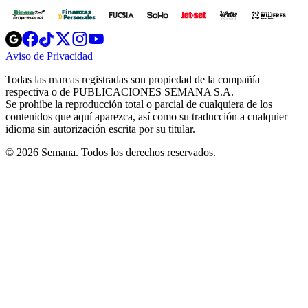
Opens
Opens
Opens
Opens
Opens
in
in
in
in
in
Aviso de Privacidad
Opens
new
new
new
new
new
in
window
window
window
window
window
Todas las marcas registradas son propiedad de la compañía
new
respectiva o de PUBLICACIONES SEMANA S.A.
window
Se prohíbe la reproducción total o parcial de cualquiera de los
contenidos que aquí aparezca, así como su traducción a cualquier
idioma sin autorización escrita por su titular.
© 2026 Semana. Todos los derechos reservados.