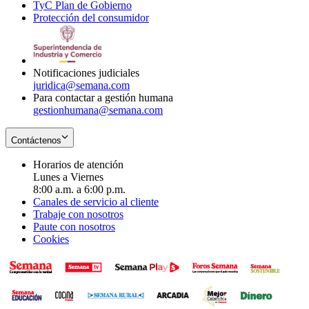
TyC Plan de Gobierno
in
new
Opens
window
Protección del consumidor
new
window
in
Opens
window
new
in
window
new
window
Notificaciones judiciales
juridica@semana.com
Para contactar a gestión humana
gestionhumana@semana.com
Contáctenos
Horarios de atención
Lunes a Viernes
8:00 a.m. a 6:00 p.m.
Canales de servicio al cliente
Trabaje con nosotros
Paute con nosotros
Cookies