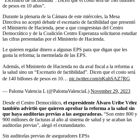
“Escenario de factibilidad”. Dicen que el costo será de 140 billones
de pesos en 10 años”.
Durante la plenaria de la Cámara de este miércoles, la Mesa
Directiva no aceptó debatir el escenario de factibilidad que presentó
el Ministerio de Hacienda, pese a que congresistas del Centro
Democrático y de la Coalición Centro Esperanza solicitaron estudiar
las cifras presentadas por el Ministerio de Hacienda.
Le quieren regalar dinero a algunas EPS para que digan que les
gusta la reforma; la mermelada de las EPS.
Además, el Ministerio de Hacienda no da aval fiscal a la reforma a
la salud sino un “Escenario de factibilidad”. Dicen que el costo será
de 140 billones de pesos en 10…
pic.twitter.com/pKuhSAZ7RG
— Paloma Valencia L (@PalomaValenciaL)
November 29, 2023
Desde el Centro Democrático,
el expresidente Álvaro Uribe Vélez
también advirtió que quieren aprobar la reforma a la salud sin
que haya auditorías previas a las aseguradoras.
“Son entre 800 y
900 millones de facturas al año al sistema de salud y se acaban las
auditorías previas”, alegó el exmandatario.
Sin auditorías previas de aseguradores EPSs