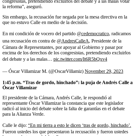
congresistas, pretendiendo excluirlos del debate y a las malas votar
la reforma”, aseguró.
Sin embargo, la recusación fue negada por la mesa directiva en la
que no estuvo Calle en medio de la decisión.
En mi condición de vocero del partido
@cedemocratico
, radicamos
una recusación en contra de
@AndresCalleA
, Presidente de la
Cámara de Representantes, por apoyar al Gobierno y pasar por
encima de los derechos de los congresistas, pretendiendo excluirlos
del debate y a las malas…
pic.twitter.com/It6R5bQxv4
— Óscar Villamizar M. (@OscarVillamiz)
November 29, 2023
1:45 p.m.
“Tras de gordo, hinchado”: la puja de Andrés Calle a
Óscar Villamizar
El presidente de la Cámara, Andrés Calle, le respondió al
representante Óscar Villamizar la constancia que este legislador
radicó al inicio del debate sobre la falta de garantías en el debate
para la Alianza Verde.
Calle le dijo:
“En mi tierra a esto le dicen ‘tras de gordo, hinchado’.
Fueron ustedes los que presentaron la recusación y fueron ustedes