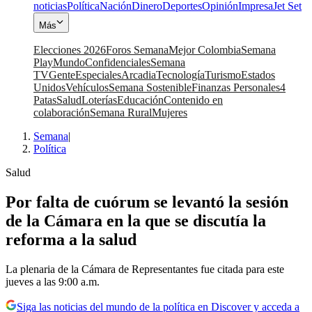
noticias
Política
Nación
Dinero
Deportes
Opinión
Impresa
Jet Set
Más
Elecciones 2026
Foros Semana
Mejor Colombia
Semana
Play
Mundo
Confidenciales
Semana
TV
Gente
Especiales
Arcadia
Tecnología
Turismo
Estados
Unidos
Vehículos
Semana Sostenible
Finanzas Personales
4
Patas
Salud
Loterías
Educación
Contenido en
colaboración
Semana Rural
Mujeres
Semana
|
Política
Salud
Por falta de cuórum se levantó la sesión
de la Cámara en la que se discutía la
reforma a la salud
La plenaria de la Cámara de Representantes fue citada para este
jueves a las 9:00 a.m.
Siga las noticias del mundo de la política en Discover y acceda a