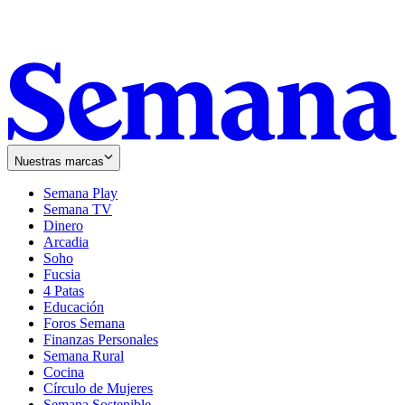
Nuestras marcas
Semana Play
Semana TV
Dinero
Arcadia
Soho
Opens
Fucsia
in
Opens
4 Patas
new
in
Educación
window
new
Foros Semana
window
Finanzas Personales
Semana Rural
Cocina
Círculo de Mujeres
Semana Sostenible