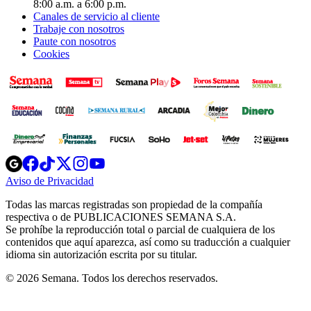
8:00 a.m. a 6:00 p.m.
Canales de servicio al cliente
Trabaje con nosotros
Paute con nosotros
Cookies
Opens
Opens
Opens
Opens
Opens
in
in
in
in
in
Aviso de Privacidad
Opens
new
new
new
new
new
in
window
window
window
window
window
Todas las marcas registradas son propiedad de la compañía
new
respectiva o de PUBLICACIONES SEMANA S.A.
window
Se prohíbe la reproducción total o parcial de cualquiera de los
contenidos que aquí aparezca, así como su traducción a cualquier
idioma sin autorización escrita por su titular.
© 2026 Semana. Todos los derechos reservados.