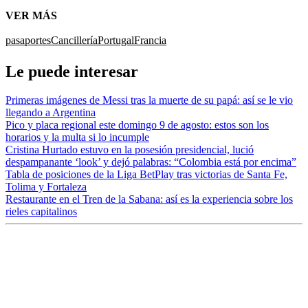
VER MÁS
pasaportes
Cancillería
Portugal
Francia
Le puede interesar
Primeras imágenes de Messi tras la muerte de su papá: así se le vio
llegando a Argentina
Pico y placa regional este domingo 9 de agosto: estos son los
horarios y la multa si lo incumple
Cristina Hurtado estuvo en la posesión presidencial, lució
despampanante ‘look’ y dejó palabras: “Colombia está por encima”
Tabla de posiciones de la Liga BetPlay tras victorias de Santa Fe,
Tolima y Fortaleza
Restaurante en el Tren de la Sabana: así es la experiencia sobre los
rieles capitalinos