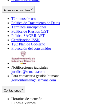
Acerca de nosotros
Términos de uso
Opens
Política de Tratamiento de Datos
in
Opens
Términos suscripciones
new
Opens
in
Política de Riesgos C/ST
window
in
Opens
new
Política SAGRILAFT
Opens
new
in
window
Certificación ISSN
Opens
in
window
new
TyC Plan de Gobierno
in
new
Opens
window
Protección del consumidor
new
window
in
Opens
window
new
in
window
new
window
Notificaciones judiciales
juridica@semana.com
Para contactar a gestión humana
gestionhumana@semana.com
Contáctenos
Horarios de atención
Lunes a Viernes