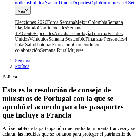
noticias
Política
Nación
Dinero
Deportes
Opinión
Impresa
Jet Set
Más
Elecciones 2026
Foros Semana
Mejor Colombia
Semana
Play
Mundo
Confidenciales
Semana
TV
Gente
Especiales
Arcadia
Tecnología
Turismo
Estados
Unidos
Vehículos
Semana Sostenible
Finanzas Personales
4
Patas
Salud
Loterías
Educación
Contenido en
colaboración
Semana Rural
Mujeres
Semana
|
Política
Política
Esta es la resolución de consejo de
ministros de Portugal con la que se
aprobó el acuerdo para los pasaportes
que incluye a Francia
Allí se habla de la participación que tendrá la imprenta francesa y se
aclaran las medidas que se tomaron para proteger el patrimonio de