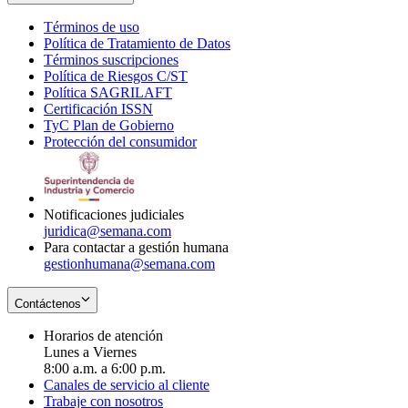
Términos de uso
Opens
Política de Tratamiento de Datos
in
Opens
Términos suscripciones
new
Opens
in
Política de Riesgos C/ST
window
in
Opens
new
Política SAGRILAFT
Opens
new
in
window
Certificación ISSN
Opens
in
window
new
TyC Plan de Gobierno
in
new
Opens
window
Protección del consumidor
new
window
in
Opens
window
new
in
window
new
window
Notificaciones judiciales
juridica@semana.com
Para contactar a gestión humana
gestionhumana@semana.com
Contáctenos
Horarios de atención
Lunes a Viernes
8:00 a.m. a 6:00 p.m.
Canales de servicio al cliente
Trabaje con nosotros