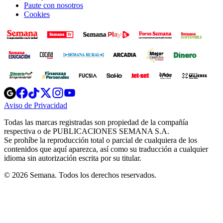
Paute con nosotros
Cookies
Opens
Opens
Opens
Opens
Opens
in
in
in
in
in
Aviso de Privacidad
Opens
new
new
new
new
new
in
window
window
window
window
window
Todas las marcas registradas son propiedad de la compañía
new
respectiva o de PUBLICACIONES SEMANA S.A.
window
Se prohíbe la reproducción total o parcial de cualquiera de los
contenidos que aquí aparezca, así como su traducción a cualquier
idioma sin autorización escrita por su titular.
© 2026 Semana. Todos los derechos reservados.