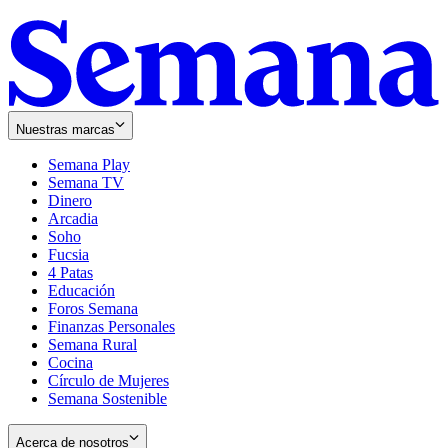
Nuestras marcas
Semana Play
Semana TV
Dinero
Arcadia
Soho
Opens
Fucsia
in
Opens
4 Patas
new
in
Educación
window
new
Foros Semana
window
Finanzas Personales
Semana Rural
Cocina
Círculo de Mujeres
Semana Sostenible
Acerca de nosotros