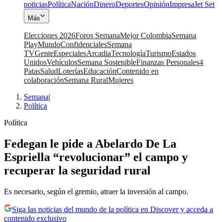
noticias
Política
Nación
Dinero
Deportes
Opinión
Impresa
Jet Set
Más
Elecciones 2026
Foros Semana
Mejor Colombia
Semana
Play
Mundo
Confidenciales
Semana
TV
Gente
Especiales
Arcadia
Tecnología
Turismo
Estados
Unidos
Vehículos
Semana Sostenible
Finanzas Personales
4
Patas
Salud
Loterías
Educación
Contenido en
colaboración
Semana Rural
Mujeres
Semana
|
Política
Política
Fedegan le pide a Abelardo De La
Espriella “revolucionar” el campo y
recuperar la seguridad rural
Es necesario, según el gremio, atraer la inversión al campo.
Siga las noticias del mundo de la política en Discover y acceda a
contenido exclusivo