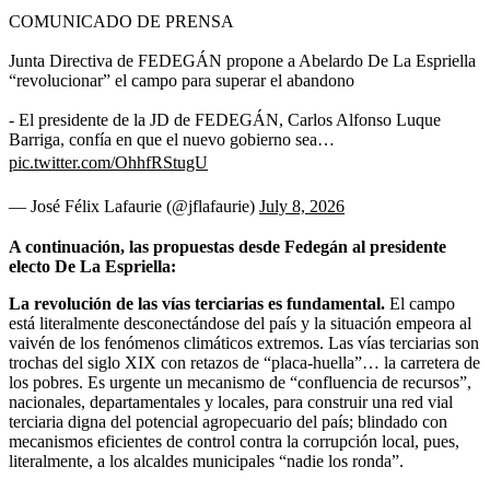
COMUNICADO DE PRENSA
Junta Directiva de FEDEGÁN propone a Abelardo De La Espriella
“revolucionar” el campo para superar el abandono
- El presidente de la JD de FEDEGÁN, Carlos Alfonso Luque
Barriga, confía en que el nuevo gobierno sea…
pic.twitter.com/OhhfRStugU
— José Félix Lafaurie (@jflafaurie)
July 8, 2026
A continuación, las propuestas desde Fedegán al presidente
electo De La Espriella:
La revolución de las vías terciarias es fundamental.
El campo
está literalmente desconectándose del país y la situación empeora al
vaivén de los fenómenos climáticos extremos. Las vías terciarias son
trochas del siglo XIX con retazos de “placa-huella”… la carretera de
los pobres. Es urgente un mecanismo de “confluencia de recursos”,
nacionales, departamentales y locales, para construir una red vial
terciaria digna del potencial agropecuario del país; blindado con
mecanismos eficientes de control contra la corrupción local, pues,
literalmente, a los alcaldes municipales “nadie los ronda”.