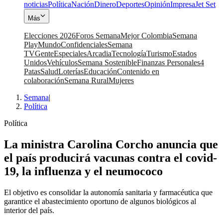
noticias
Política
Nación
Dinero
Deportes
Opinión
Impresa
Jet Set
Más
Elecciones 2026
Foros Semana
Mejor Colombia
Semana
Play
Mundo
Confidenciales
Semana
TV
Gente
Especiales
Arcadia
Tecnología
Turismo
Estados
Unidos
Vehículos
Semana Sostenible
Finanzas Personales
4
Patas
Salud
Loterías
Educación
Contenido en
colaboración
Semana Rural
Mujeres
Semana
|
Política
Política
La ministra Carolina Corcho anuncia que
el país producirá vacunas contra el covid-
19, la influenza y el neumococo
El objetivo es consolidar la autonomía sanitaria y farmacéutica que
garantice el abastecimiento oportuno de algunos biológicos al
interior del país.