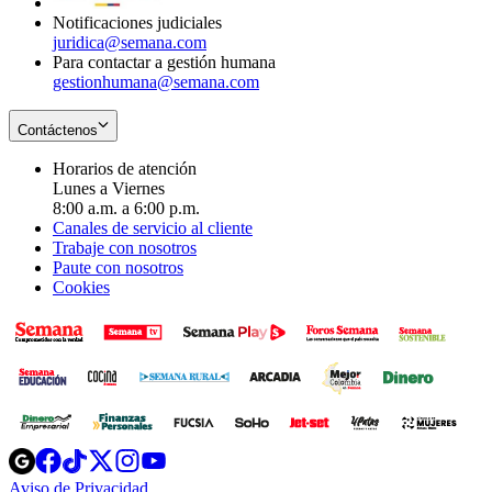
Notificaciones judiciales
juridica@semana.com
Para contactar a gestión humana
gestionhumana@semana.com
Contáctenos
Horarios de atención
Lunes a Viernes
8:00 a.m. a 6:00 p.m.
Canales de servicio al cliente
Trabaje con nosotros
Paute con nosotros
Cookies
Opens
Opens
Opens
Opens
Opens
in
in
in
in
in
Aviso de Privacidad
Opens