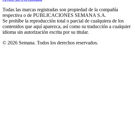
new
new
new
new
new
in
window
window
window
window
window
Todas las marcas registradas son propiedad de la compañía
new
respectiva o de PUBLICACIONES SEMANA S.A.
window
Se prohíbe la reproducción total o parcial de cualquiera de los
contenidos que aquí aparezca, así como su traducción a cualquier
idioma sin autorización escrita por su titular.
© 2026 Semana. Todos los derechos reservados.