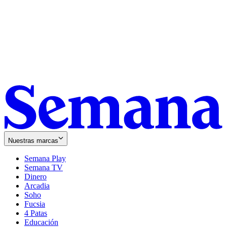
Nuestras marcas
Semana Play
Semana TV
Dinero
Arcadia
Soho
Opens
Fucsia
in
Opens
4 Patas
new
in
Educación
window
new