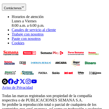
Contáctenos
Horarios de atención
Lunes a Viernes
8:00 a.m. a 6:00 p.m.
Canales de servicio al cliente
Trabaje con nosotros
Paute con nosotros
Cookies
Opens
Opens
Opens
Opens
Opens
in
in
in
in
in
Aviso de Privacidad
Opens
new
new
new
new
new
in
window
window
window
window
window
Todas las marcas registradas son propiedad de la compañía
new
respectiva o de PUBLICACIONES SEMANA S.A.
window
Se prohíbe la reproducción total o parcial de cualquiera de los
contenidos que aquí aparezca, así como su traducción a cualquier