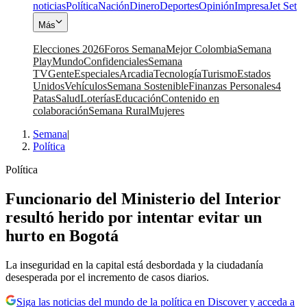
noticias
Política
Nación
Dinero
Deportes
Opinión
Impresa
Jet Set
Más
Elecciones 2026
Foros Semana
Mejor Colombia
Semana
Play
Mundo
Confidenciales
Semana
TV
Gente
Especiales
Arcadia
Tecnología
Turismo
Estados
Unidos
Vehículos
Semana Sostenible
Finanzas Personales
4
Patas
Salud
Loterías
Educación
Contenido en
colaboración
Semana Rural
Mujeres
Semana
|
Política
Política
Funcionario del Ministerio del Interior
resultó herido por intentar evitar un
hurto en Bogotá
La inseguridad en la capital está desbordada y la ciudadanía
desesperada por el incremento de casos diarios.
Siga las noticias del mundo de la política en Discover y acceda a