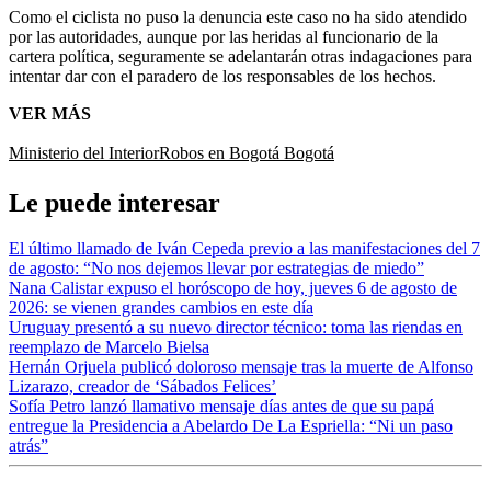
Como el ciclista no puso la denuncia este caso no ha sido atendido
por las autoridades, aunque por las heridas al funcionario de la
cartera política, seguramente se adelantarán otras indagaciones para
intentar dar con el paradero de los responsables de los hechos.
VER MÁS
Ministerio del Interior
Robos en Bogotá
Bogotá
Le puede interesar
El último llamado de Iván Cepeda previo a las manifestaciones del 7
de agosto: “No nos dejemos llevar por estrategias de miedo”
Nana Calistar expuso el horóscopo de hoy, jueves 6 de agosto de
2026: se vienen grandes cambios en este día
Uruguay presentó a su nuevo director técnico: toma las riendas en
reemplazo de Marcelo Bielsa
Hernán Orjuela publicó doloroso mensaje tras la muerte de Alfonso
Lizarazo, creador de ‘Sábados Felices’
Sofía Petro lanzó llamativo mensaje días antes de que su papá
entregue la Presidencia a Abelardo De La Espriella: “Ni un paso
atrás”