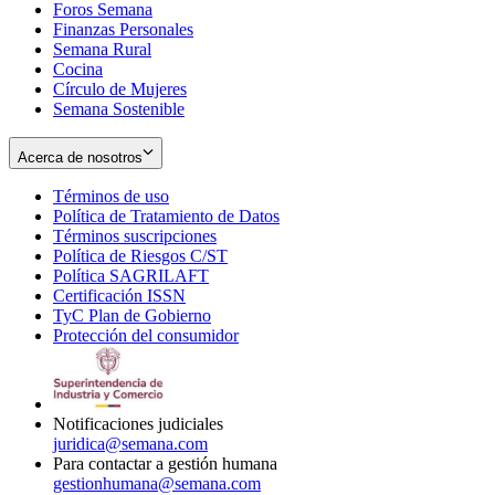
Foros Semana
window
Finanzas Personales
Semana Rural
Cocina
Círculo de Mujeres
Semana Sostenible
Acerca de nosotros
Términos de uso
Opens
Política de Tratamiento de Datos
in
Opens
Términos suscripciones
new
Opens
in
Política de Riesgos C/ST
window
in
Opens
new
Política SAGRILAFT
Opens
new
in
window
Certificación ISSN
Opens
in
window
new
TyC Plan de Gobierno
in
new
Opens
window
Protección del consumidor
new
window
in
Opens
window
new
in
window
new
window
Notificaciones judiciales
juridica@semana.com
Para contactar a gestión humana
gestionhumana@semana.com