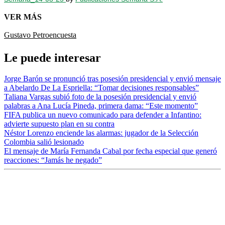
VER MÁS
Gustavo Petro
encuesta
Le puede interesar
Jorge Barón se pronunció tras posesión presidencial y envió mensaje
a Abelardo De La Espriella: “Tomar decisiones responsables”
Taliana Vargas subió foto de la posesión presidencial y envió
palabras a Ana Lucía Pineda, primera dama: “Este momento”
FIFA publica un nuevo comunicado para defender a Infantino:
advierte supuesto plan en su contra
Néstor Lorenzo enciende las alarmas: jugador de la Selección
Colombia salió lesionado
El mensaje de María Fernanda Cabal por fecha especial que generó
reacciones: “Jamás he negado”