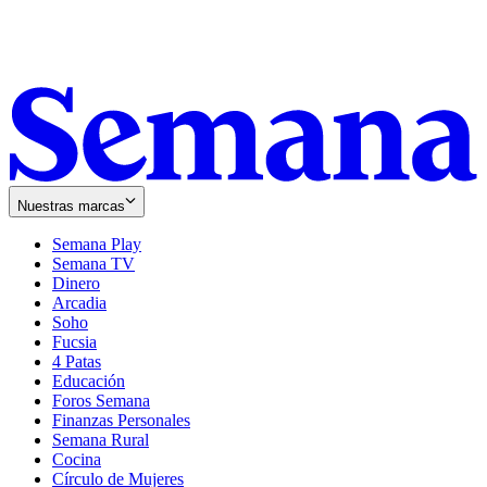
Nuestras marcas
Semana Play
Semana TV
Dinero
Arcadia
Soho
Opens
Fucsia
in
Opens
4 Patas
new
in
Educación
window
new
Foros Semana
window
Finanzas Personales
Semana Rural
Cocina
Círculo de Mujeres