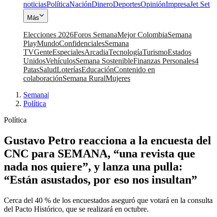
noticias
Política
Nación
Dinero
Deportes
Opinión
Impresa
Jet Set
Más
Elecciones 2026
Foros Semana
Mejor Colombia
Semana
Play
Mundo
Confidenciales
Semana
TV
Gente
Especiales
Arcadia
Tecnología
Turismo
Estados
Unidos
Vehículos
Semana Sostenible
Finanzas Personales
4
Patas
Salud
Loterías
Educación
Contenido en
colaboración
Semana Rural
Mujeres
Semana
|
Política
Política
Gustavo Petro reacciona a la encuesta del
CNC para SEMANA, “una revista que
nada nos quiere”, y lanza una pulla:
“Están asustados, por eso nos insultan”
Cerca del 40 % de los encuestados aseguró que votará en la consulta
del Pacto Histórico, que se realizará en octubre.