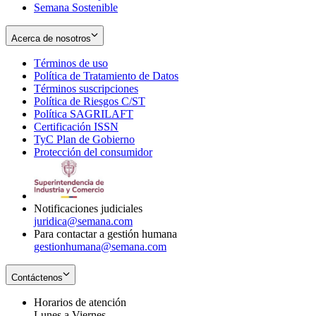
Semana Sostenible
Acerca de nosotros
Términos de uso
Opens
Política de Tratamiento de Datos
in
Opens
Términos suscripciones
new
Opens
in
Política de Riesgos C/ST
window
in
Opens
new
Política SAGRILAFT
Opens
new
in
window
Certificación ISSN
Opens
in
window
new
TyC Plan de Gobierno
in
new
Opens
window
Protección del consumidor
new
window
in
Opens
window
new
in
window
new
window
Notificaciones judiciales
juridica@semana.com
Para contactar a gestión humana
gestionhumana@semana.com
Contáctenos
Horarios de atención
Lunes a Viernes