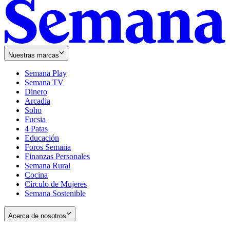
Nuestras marcas
Semana Play
Semana TV
Dinero
Arcadia
Soho
Opens
Fucsia
in
Opens
4 Patas
new
in
Educación
window
new
Foros Semana
window
Finanzas Personales
Semana Rural
Cocina
Círculo de Mujeres
Semana Sostenible
Acerca de nosotros