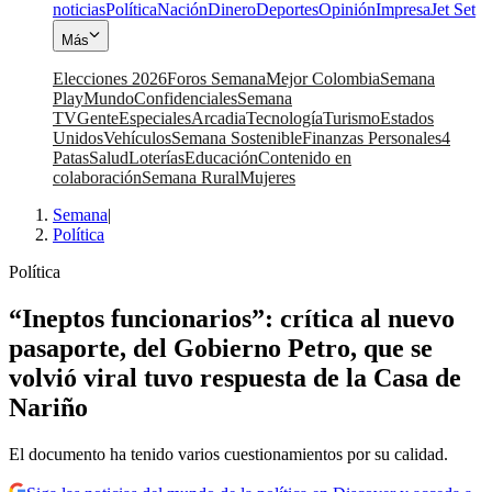
noticias
Política
Nación
Dinero
Deportes
Opinión
Impresa
Jet Set
Más
Elecciones 2026
Foros Semana
Mejor Colombia
Semana
Play
Mundo
Confidenciales
Semana
TV
Gente
Especiales
Arcadia
Tecnología
Turismo
Estados
Unidos
Vehículos
Semana Sostenible
Finanzas Personales
4
Patas
Salud
Loterías
Educación
Contenido en
colaboración
Semana Rural
Mujeres
Semana
|
Política
Política
“Ineptos funcionarios”: crítica al nuevo
pasaporte, del Gobierno Petro, que se
volvió viral tuvo respuesta de la Casa de
Nariño
El documento ha tenido varios cuestionamientos por su calidad.