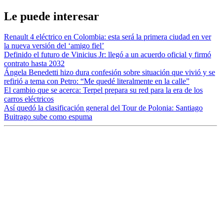
Le puede interesar
Renault 4 eléctrico en Colombia: esta será la primera ciudad en ver
la nueva versión del ‘amigo fiel’
Definido el futuro de Vinicius Jr: llegó a un acuerdo oficial y firmó
contrato hasta 2032
Ángela Benedetti hizo dura confesión sobre situación que vivió y se
refirió a tema con Petro: “Me quedé literalmente en la calle”
El cambio que se acerca: Terpel prepara su red para la era de los
carros eléctricos
Así quedó la clasificación general del Tour de Polonia: Santiago
Buitrago sube como espuma