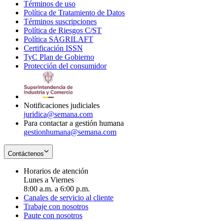
Términos de uso
Opens
Política de Tratamiento de Datos
in
Opens
Términos suscripciones
new
Opens
in
Política de Riesgos C/ST
window
in
Opens
new
Política SAGRILAFT
Opens
new
in
window
Certificación ISSN
Opens
in
window
new
TyC Plan de Gobierno
in
new
Opens
window
Protección del consumidor
new
window
in
Opens
window
new
in
window
new
window
Notificaciones judiciales
juridica@semana.com
Para contactar a gestión humana
gestionhumana@semana.com
Contáctenos
Horarios de atención
Lunes a Viernes
8:00 a.m. a 6:00 p.m.
Canales de servicio al cliente
Trabaje con nosotros
Paute con nosotros