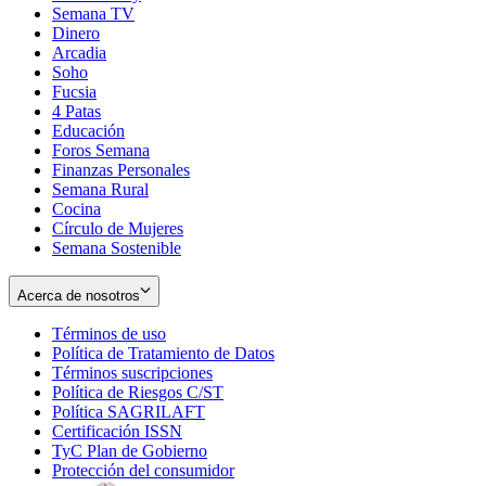
Semana TV
Dinero
Arcadia
Soho
Opens
Fucsia
in
Opens
4 Patas
new
in
Educación
window
new
Foros Semana
window
Finanzas Personales
Semana Rural
Cocina
Círculo de Mujeres
Semana Sostenible
Acerca de nosotros
Términos de uso
Opens
Política de Tratamiento de Datos
in
Opens
Términos suscripciones
new
Opens
in
Política de Riesgos C/ST
window
in
Opens
new
Política SAGRILAFT
Opens
new
in
window
Certificación ISSN
Opens
in
window
new
TyC Plan de Gobierno
in
new
Opens
window
Protección del consumidor
new
window
in
Opens