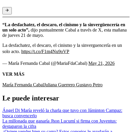
“La desfachatez, el descaro, el cinismo y la sinvergüencería en
un solo acto”,
dijo puntualmente Cabal a través de X, esta mañana
de jueves 21 de mayo.
La desfachatez, el descaro, el cinismo y la sinverguencería en un
solo acto.
https://t.co/F1m4Nu9oVP
— María Fernanda Cabal (@MariaFdaCabal)
May 21, 2026
VER MÁS
María Fernanda Cabal
Juliana Guerrero
Gustavo Petro
Le puede interesar
Ángel Di María reveló la charla que tuvo con Jáminton Campaz:
busca convencerlo
La millonada que ganaría Jhon Lucumí si firma con Juventus:
destaparon la cifra
¿Quiere vender bien su carro? Estos consejos le ayudarán a