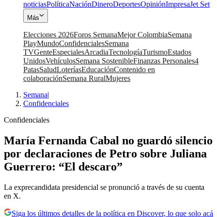
noticias
Política
Nación
Dinero
Deportes
Opinión
Impresa
Jet Set
Más
Elecciones 2026
Foros Semana
Mejor Colombia
Semana
Play
Mundo
Confidenciales
Semana
TV
Gente
Especiales
Arcadia
Tecnología
Turismo
Estados
Unidos
Vehículos
Semana Sostenible
Finanzas Personales
4
Patas
Salud
Loterías
Educación
Contenido en
colaboración
Semana Rural
Mujeres
Semana
|
Confidenciales
Confidenciales
María Fernanda Cabal no guardó silencio
por declaraciones de Petro sobre Juliana
Guerrero: “El descaro”
La exprecandidata presidencial se pronunció a través de su cuenta
en X.
Siga los últimos detalles de la política en Discover, lo que solo acá