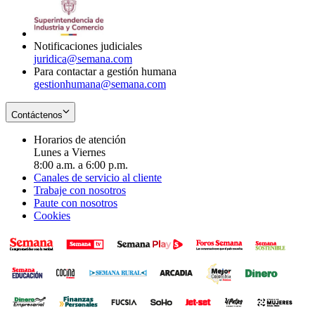
window
new
in
window
new
window
Notificaciones judiciales
juridica@semana.com
Para contactar a gestión humana
gestionhumana@semana.com
Contáctenos
Horarios de atención
Lunes a Viernes
8:00 a.m. a 6:00 p.m.
Canales de servicio al cliente
Trabaje con nosotros
Paute con nosotros
Cookies