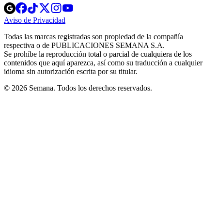
Opens
Opens
Opens
Opens
Opens
in
in
in
in
in
Aviso de Privacidad
Opens
new
new
new
new
new
in
window
window
window
window
window
Todas las marcas registradas son propiedad de la compañía
new
respectiva o de PUBLICACIONES SEMANA S.A.
window
Se prohíbe la reproducción total o parcial de cualquiera de los
contenidos que aquí aparezca, así como su traducción a cualquier
idioma sin autorización escrita por su titular.
© 2026 Semana. Todos los derechos reservados.