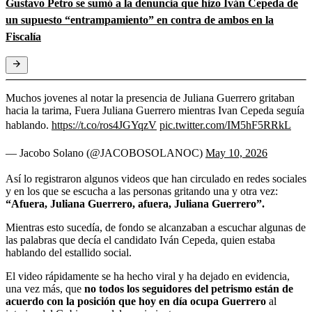
Gustavo Petro se sumó a la denuncia que hizo Iván Cepeda de
un supuesto “entrampamiento” en contra de ambos en la
Fiscalía
Muchos jovenes al notar la presencia de Juliana Guerrero gritaban
hacia la tarima, Fuera Juliana Guerrero mientras Ivan Cepeda seguía
hablando.
https://t.co/ros4JGYqzV
pic.twitter.com/IM5hF5RRkL
— Jacobo Solano (@JACOBOSOLANOC)
May 10, 2026
Así lo registraron algunos videos que han circulado en redes sociales
y en los que se escucha a las personas gritando una y otra vez:
“Afuera, Juliana Guerrero, afuera, Juliana Guerrero”.
Mientras esto sucedía, de fondo se alcanzaban a escuchar algunas de
las palabras que decía el candidato Iván Cepeda, quien estaba
hablando del estallido social.
El video rápidamente se ha hecho viral y ha dejado en evidencia,
una vez más, que
no todos los seguidores del petrismo están de
acuerdo con la posición que hoy en día ocupa Guerrero
al