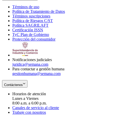
Términos de uso
Opens
Política de Tratamiento de Datos
in
Opens
Términos suscripciones
new
Opens
in
Política de Riesgos C/ST
window
in
Opens
new
Política SAGRILAFT
Opens
new
in
window
Certificación ISSN
Opens
in
window
new
TyC Plan de Gobierno
in
new
Opens
window
Protección del consumidor
new
window
in
Opens
window
new
in
window
new
window
Notificaciones judiciales
juridica@semana.com
Para contactar a gestión humana
gestionhumana@semana.com
Contáctenos
Horarios de atención
Lunes a Viernes
8:00 a.m. a 6:00 p.m.
Canales de servicio al cliente
Trabaje con nosotros