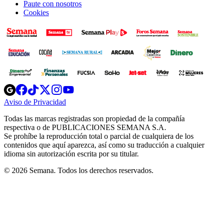
Paute con nosotros
Cookies
Opens
Opens
Opens
Opens
Opens
in
in
in
in
in
Aviso de Privacidad
Opens
new
new
new
new
new
in
window
window
window
window
window
Todas las marcas registradas son propiedad de la compañía
new
respectiva o de PUBLICACIONES SEMANA S.A.
window
Se prohíbe la reproducción total o parcial de cualquiera de los
contenidos que aquí aparezca, así como su traducción a cualquier
idioma sin autorización escrita por su titular.
© 2026 Semana. Todos los derechos reservados.