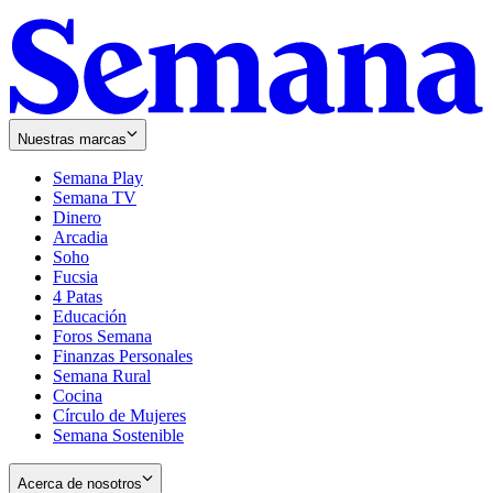
Nuestras marcas
Semana Play
Semana TV
Dinero
Arcadia
Soho
Opens
Fucsia
in
Opens
4 Patas
new
in
Educación
window
new
Foros Semana
window
Finanzas Personales
Semana Rural
Cocina
Círculo de Mujeres
Semana Sostenible
Acerca de nosotros