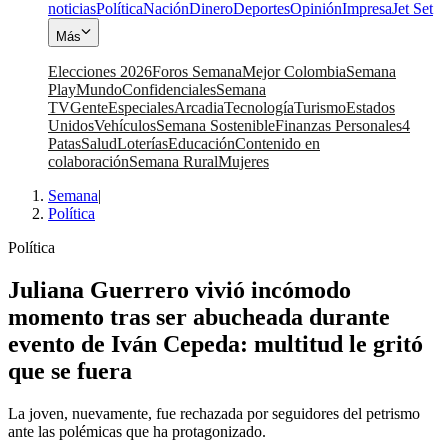
noticias
Política
Nación
Dinero
Deportes
Opinión
Impresa
Jet Set
Más
Elecciones 2026
Foros Semana
Mejor Colombia
Semana
Play
Mundo
Confidenciales
Semana
TV
Gente
Especiales
Arcadia
Tecnología
Turismo
Estados
Unidos
Vehículos
Semana Sostenible
Finanzas Personales
4
Patas
Salud
Loterías
Educación
Contenido en
colaboración
Semana Rural
Mujeres
Semana
|
Política
Política
Juliana Guerrero vivió incómodo
momento tras ser abucheada durante
evento de Iván Cepeda: multitud le gritó
que se fuera
La joven, nuevamente, fue rechazada por seguidores del petrismo
ante las polémicas que ha protagonizado.