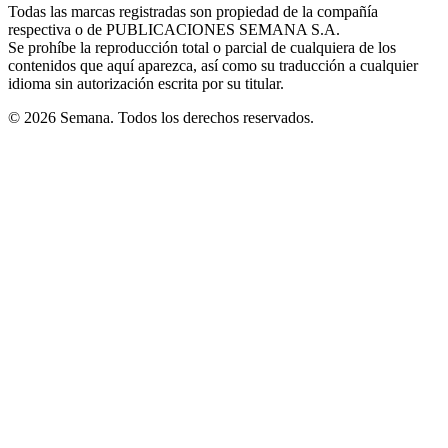
window
window
window
window
window
Todas las marcas registradas son propiedad de la compañía
new
respectiva o de PUBLICACIONES SEMANA S.A.
window
Se prohíbe la reproducción total o parcial de cualquiera de los
contenidos que aquí aparezca, así como su traducción a cualquier
idioma sin autorización escrita por su titular.
© 2026 Semana. Todos los derechos reservados.