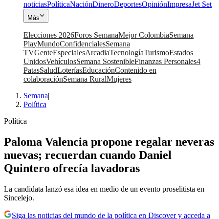
noticias
Política
Nación
Dinero
Deportes
Opinión
Impresa
Jet Set
Más
Elecciones 2026
Foros Semana
Mejor Colombia
Semana
Play
Mundo
Confidenciales
Semana
TV
Gente
Especiales
Arcadia
Tecnología
Turismo
Estados
Unidos
Vehículos
Semana Sostenible
Finanzas Personales
4
Patas
Salud
Loterías
Educación
Contenido en
colaboración
Semana Rural
Mujeres
Semana
|
Política
Política
Paloma Valencia propone regalar neveras
nuevas; recuerdan cuando Daniel
Quintero ofrecía lavadoras
La candidata lanzó esa idea en medio de un evento proselitista en
Sincelejo.
Siga las noticias del mundo de la política en Discover y acceda a