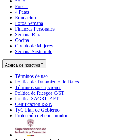
Soho
Opens
Fucsia
in
Opens
4 Patas
new
in
Educación
window
new
Foros Semana
window
Finanzas Personales
Semana Rural
Cocina
Círculo de Mujeres
Semana Sostenible
Acerca de nosotros
Términos de uso
Opens
Política de Tratamiento de Datos
in
Opens
Términos suscripciones
new
Opens
in
Política de Riesgos C/ST
window
in
Opens
new
Política SAGRILAFT
Opens
new
in
window
Certificación ISSN
Opens
in
window
new
TyC Plan de Gobierno
in
new
Opens
window
Protección del consumidor
new
window
in
Opens
window
new
in
window
new
window