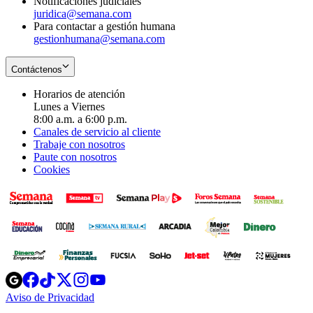
Notificaciones judiciales
juridica@semana.com
Para contactar a gestión humana
gestionhumana@semana.com
Contáctenos
Horarios de atención
Lunes a Viernes
8:00 a.m. a 6:00 p.m.
Canales de servicio al cliente
Trabaje con nosotros
Paute con nosotros
Cookies
Opens
Opens
Opens
Opens
Opens
in
in
in
in
in
Aviso de Privacidad
Opens
new
new
new
new
new
in