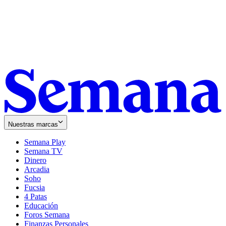
Nuestras marcas
Semana Play
Semana TV
Dinero
Arcadia
Soho
Opens
Fucsia
in
Opens
4 Patas
new
in
Educación
window
new
Foros Semana
window
Finanzas Personales