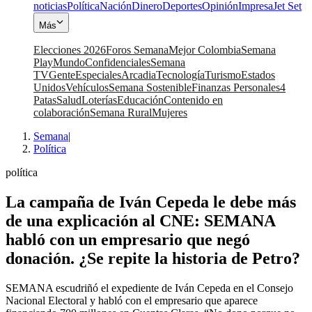
noticias
Política
Nación
Dinero
Deportes
Opinión
Impresa
Jet Set
Más
Elecciones 2026
Foros Semana
Mejor Colombia
Semana
Play
Mundo
Confidenciales
Semana
TV
Gente
Especiales
Arcadia
Tecnología
Turismo
Estados
Unidos
Vehículos
Semana Sostenible
Finanzas Personales
4
Patas
Salud
Loterías
Educación
Contenido en
colaboración
Semana Rural
Mujeres
Semana
|
Política
política
La campaña de Iván Cepeda le debe más
de una explicación al CNE: SEMANA
habló con un empresario que negó
donación. ¿Se repite la historia de Petro?
SEMANA escudriñó el expediente de Iván Cepeda en el Consejo
Nacional Electoral y habló con el empresario que aparece