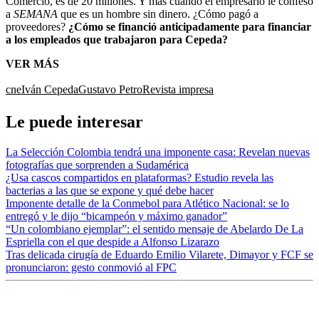
Comercio, es de 20 millones. Y más cuando el empresario le confesó
a
SEMANA
que es un hombre sin dinero. ¿Cómo pagó a
proveedores?
¿Cómo se financió anticipadamente para financiar
a los empleados que trabajaron para Cepeda?
VER MÁS
cne
Iván Cepeda
Gustavo Petro
Revista impresa
Le puede interesar
La Selección Colombia tendrá una imponente casa: Revelan nuevas
fotografías que sorprenden a Sudamérica
¿Usa cascos compartidos en plataformas? Estudio revela las
bacterias a las que se expone y qué debe hacer
Imponente detalle de la Conmebol para Atlético Nacional: se lo
entregó y le dijo “bicampeón y máximo ganador”
“Un colombiano ejemplar”: el sentido mensaje de Abelardo De La
Espriella con el que despide a Alfonso Lizarazo
Tras delicada cirugía de Eduardo Emilio Vilarete, Dimayor y FCF se
pronunciaron: gesto conmovió al FPC