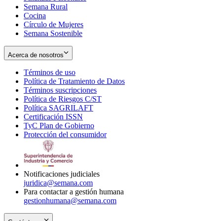
Semana Rural
Cocina
Círculo de Mujeres
Semana Sostenible
Acerca de nosotros
Términos de uso
Opens
Política de Tratamiento de Datos
in
Opens
Términos suscripciones
new
Opens
in
Política de Riesgos C/ST
window
in
Opens
new
Política SAGRILAFT
Opens
new
in
window
Certificación ISSN
Opens
in
window
new
TyC Plan de Gobierno
in
new
Opens
window
Protección del consumidor
new
window
in
Opens
window
new
in
window
new
window
Notificaciones judiciales
juridica@semana.com
Para contactar a gestión humana
gestionhumana@semana.com