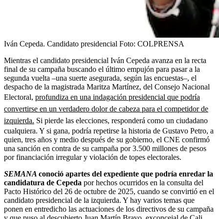
Iván Cepeda. Candidato presidencial
Foto:
COLPRENSA
Mientras el candidato presidencial Iván Cepeda avanza en la recta
final de su campaña buscando el último empujón para pasar a la
segunda vuelta –una suerte asegurada, según las encuestas–, el
despacho de la magistrada Maritza Martínez, del Consejo Nacional
Electoral,
profundiza en una indagación presidencial que podría
convertirse en un verdadero dolor de cabeza para el competidor de
izquierda.
Si pierde las elecciones, responderá como un ciudadano
cualquiera. Y si gana, podría repetirse la historia de Gustavo Petro, a
quien, tres años y medio después de su gobierno, el CNE confirmó
una sanción en contra de su campaña por 3.500 millones de pesos
por financiación irregular y violación de topes electorales.
SEMANA
conoció apartes del expediente que podría enredar la
candidatura de Cepeda
por hechos ocurridos en la consulta del
Pacto Histórico del 26 de octubre de 2025, cuando se convirtió en el
candidato presidencial de la izquierda. Y hay varios temas que
ponen en entredicho las actuaciones de los directivos de su campaña
y que puso al descubierto Juan Martín Bravo, exconcejal de Cali,