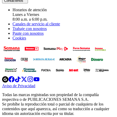
Contáctenos
Horarios de atención
Lunes a Viernes
8:00 a.m. a 6:00 p.m.
Canales de servicio al cliente
Trabaje con nosotros
Paute con nosotros
Cookies
Opens
Opens
Opens
Opens
Opens
in
in
in
in
in
Aviso de Privacidad
Opens
new
new
new
new
new
in
window
window
window
window
window
Todas las marcas registradas son propiedad de la compañía
new
respectiva o de PUBLICACIONES SEMANA S.A.
window
Se prohíbe la reproducción total o parcial de cualquiera de los
contenidos que aquí aparezca, así como su traducción a cualquier
idioma sin autorización escrita por su titular.