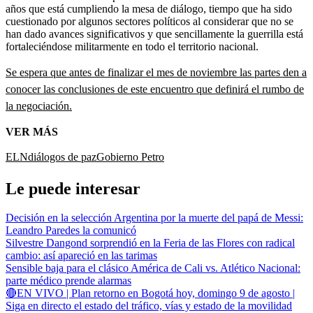
años que está cumpliendo la mesa de diálogo, tiempo que ha sido
cuestionado por algunos sectores políticos al considerar que no se
han dado avances significativos y que sencillamente la guerrilla está
fortaleciéndose militarmente en todo el territorio nacional.
Se espera que antes de finalizar el mes de noviembre las partes den a
conocer las conclusiones de este encuentro que definirá el rumbo de
la negociación.
VER MÁS
ELN
diálogos de paz
Gobierno Petro
Le puede interesar
Decisión en la selección Argentina por la muerte del papá de Messi:
Leandro Paredes la comunicó
Silvestre Dangond sorprendió en la Feria de las Flores con radical
cambio: así apareció en las tarimas
Sensible baja para el clásico América de Cali vs. Atlético Nacional:
parte médico prende alarmas
🔴EN VIVO | Plan retorno en Bogotá hoy, domingo 9 de agosto |
Siga en directo el estado del tráfico, vías y estado de la movilidad