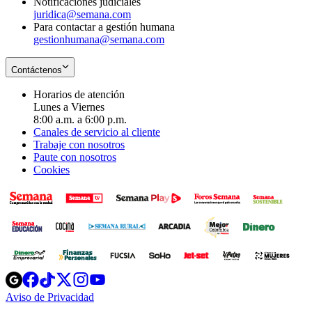
Notificaciones judiciales
juridica@semana.com
Para contactar a gestión humana
gestionhumana@semana.com
Contáctenos
Horarios de atención
Lunes a Viernes
8:00 a.m. a 6:00 p.m.
Canales de servicio al cliente
Trabaje con nosotros
Paute con nosotros
Cookies
Opens
Opens
Opens
Opens
Opens
in
in
in
in
in
Aviso de Privacidad
Opens
new
new
new
new
new
in