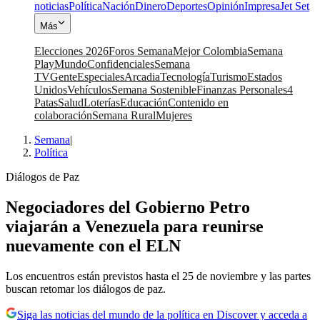
noticias
Política
Nación
Dinero
Deportes
Opinión
Impresa
Jet Set
Más
Elecciones 2026
Foros Semana
Mejor Colombia
Semana
Play
Mundo
Confidenciales
Semana
TV
Gente
Especiales
Arcadia
Tecnología
Turismo
Estados
Unidos
Vehículos
Semana Sostenible
Finanzas Personales
4
Patas
Salud
Loterías
Educación
Contenido en
colaboración
Semana Rural
Mujeres
Semana
|
Política
Diálogos de Paz
Negociadores del Gobierno Petro
viajarán a Venezuela para reunirse
nuevamente con el ELN
Los encuentros están previstos hasta el 25 de noviembre y las partes
buscan retomar los diálogos de paz.
Siga las noticias del mundo de la política en Discover y acceda a