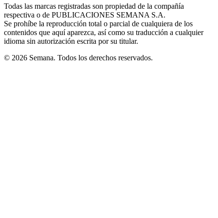
window
window
window
window
window
Todas las marcas registradas son propiedad de la compañía
new
respectiva o de PUBLICACIONES SEMANA S.A.
window
Se prohíbe la reproducción total o parcial de cualquiera de los
contenidos que aquí aparezca, así como su traducción a cualquier
idioma sin autorización escrita por su titular.
© 2026 Semana. Todos los derechos reservados.