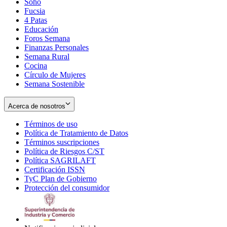
Soho
Opens
Fucsia
in
Opens
4 Patas
new
in
Educación
window
new
Foros Semana
window
Finanzas Personales
Semana Rural
Cocina
Círculo de Mujeres
Semana Sostenible
Acerca de nosotros
Términos de uso
Opens
Política de Tratamiento de Datos
in
Opens
Términos suscripciones
new
Opens
in
Política de Riesgos C/ST
window
in
Opens
new
Política SAGRILAFT
Opens
new
in
window
Certificación ISSN
Opens
in
window
new
TyC Plan de Gobierno
in
new
Opens
window
Protección del consumidor
new
window
in
Opens
window
new
in
window
new
window