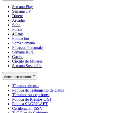
Semana Play
Semana TV
Dinero
Arcadia
Soho
Opens
Fucsia
in
Opens
4 Patas
new
in
Educación
window
new
Foros Semana
window
Finanzas Personales
Semana Rural
Cocina
Círculo de Mujeres
Semana Sostenible
Acerca de nosotros
Términos de uso
Opens
Política de Tratamiento de Datos
in
Opens
Términos suscripciones
new
Opens
in
Política de Riesgos C/ST
window
in
Opens
new
Política SAGRILAFT
Opens
new
in
window
Certificación ISSN
Opens
in
window
new
TyC Plan de Gobierno
in
new
Opens
window