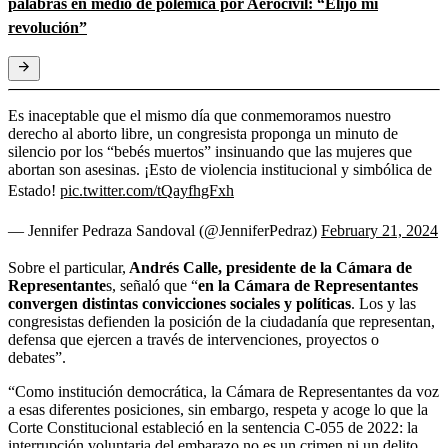
palabras en medio de polémica por Aerocivil: “Elijo mi
revolución”
Es inaceptable que el mismo día que conmemoramos nuestro
derecho al aborto libre, un congresista proponga un minuto de
silencio por los “bebés muertos” insinuando que las mujeres que
abortan son asesinas. ¡Esto de violencia institucional y simbólica de
Estado!
pic.twitter.com/tQayfhgFxh
— Jennifer Pedraza Sandoval (@JenniferPedraz)
February 21, 2024
Sobre el particular,
Andrés Calle, presidente de la Cámara de
Representante
s, señaló que “
en la Cámara de Representantes
convergen distintas convicciones sociales y políticas
. Los y las
congresistas defienden la posición de la ciudadanía que representan,
defensa que ejercen a través de intervenciones, proyectos o
debates”.
“Como institución democrática, la Cámara de Representantes da voz
a esas diferentes posiciones, sin embargo, respeta y acoge lo que la
Corte Constitucional estableció en la sentencia C-055 de 2022: la
interrupción voluntaria del embarazo no es un crimen ni un delito.