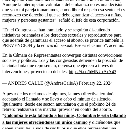
Aunque la interrupción voluntaria del embarazo no es una decisión
que yo o mi pareja tomaríamos, como liberal respeto esa sentencia y
reconozco ese derecho al que se debe garantizar el acceso a niñas,
mujeres y personas gestantes”, señaló el jefe de esta corporación.
“En el Congreso se han tramitado y se seguirán discutiendo
iniciativas orientadas a los derechos sexuales y reproductivos para
que además de garantizar el acceso al aborto, se priorice también la
PREVENCIÓN y la educación sexual. Ese es el camino”, acentuó.
En la Cámara de Representantes convergen distintas convicciones
sociales y políticas. Los y las congresistas defienden la posición de
la ciudadanía que representan, defensa que ejercen a través de
intervenciones, proyectos o debates.
https://t.co/bMNUrArA43
— ANDRÉS CALLE (@AndresCalleA)
February 22, 2024
A pesar de los reclamos de algunos, la mesa directiva terminó
aceptando el llamado y se llevó a cabo el minuto de silencio.
Igualmente, desde ese sector, anunciaron que el próximo 24 de
febrero realizarán una marcha ‘provida’ en contra del aborto.
“
Colombia le está fallando a los niños, Colombia le está fallando
a las mujeres ofreciéndoles un único camino
y diciéndoles que
deben aniquilar la vida de sus hijos y que ellos representan una