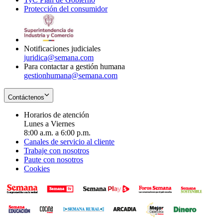
Protección del consumidor
new
window
in
Opens
window
new
in
window
new
window
Notificaciones judiciales
juridica@semana.com
Para contactar a gestión humana
gestionhumana@semana.com
Contáctenos
Horarios de atención
Lunes a Viernes
8:00 a.m. a 6:00 p.m.
Canales de servicio al cliente
Trabaje con nosotros
Paute con nosotros
Cookies