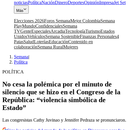
noticias
Política
Nación
Dinero
Deportes
Opinión
Impresa
Jet Set
Más
Elecciones 2026
Foros Semana
Mejor Colombia
Semana
Play
Mundo
Confidenciales
Semana
TV
Gente
Especiales
Arcadia
Tecnología
Turismo
Estados
Unidos
Vehículos
Semana Sostenible
Finanzas Personales
4
Patas
Salud
Loterías
Educación
Contenido en
colaboración
Semana Rural
Mujeres
Semana
|
Política
POLÍTICA
No cesa la polémica por el minuto de
silencio que se hizo en el Congreso de la
República: “violencia simbólica de
Estado”
Las congresistas Cathy Juvinao y Jennifer Pedraza se pronunciaron.