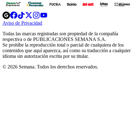
Opens
Opens
Opens
Opens
Opens
in
in
in
in
in
Aviso de Privacidad
Opens
new
new
new
new
new
in
window
window
window
window
window
Todas las marcas registradas son propiedad de la compañía
new
respectiva o de PUBLICACIONES SEMANA S.A.
window
Se prohíbe la reproducción total o parcial de cualquiera de los
contenidos que aquí aparezca, así como su traducción a cualquier
idioma sin autorización escrita por su titular.
© 2026 Semana. Todos los derechos reservados.