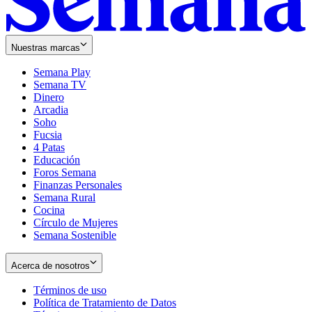
Nuestras marcas
Semana Play
Semana TV
Dinero
Arcadia
Soho
Opens
Fucsia
in
Opens
4 Patas
new
in
Educación
window
new
Foros Semana
window
Finanzas Personales
Semana Rural
Cocina
Círculo de Mujeres
Semana Sostenible
Acerca de nosotros
Términos de uso
Opens
Política de Tratamiento de Datos
in
Opens