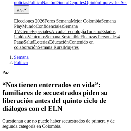
noticias
Política
Nación
Dinero
Deportes
Opinión
Impresa
Jet Set
Más
Elecciones 2026
Foros Semana
Mejor Colombia
Semana
Play
Mundo
Confidenciales
Semana
TV
Gente
Especiales
Arcadia
Tecnología
Turismo
Estados
Unidos
Vehículos
Semana Sostenible
Finanzas Personales
4
Patas
Salud
Loterías
Educación
Contenido en
colaboración
Semana Rural
Mujeres
Semana
|
Política
Paz
“Nos tienen enterrados en vida”:
familiares de secuestrados piden su
liberación antes del quinto ciclo de
diálogos con el ELN
Cuestionan que no puede haber secuestrados de primera y de
segunda categoría en Colombia.