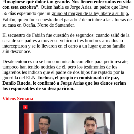
“Imagínese qué dolor tan grande. Nos tienen enterrados en vida
con esta zozobra”
. Quien habla es Jorge Arias, un padre que lleva
56 días esperando que un
grupo al margen de la ley libere a su hijo
,
Fabián, quien fue secuestrado el pasado 2 de octubre a las afueras de
su casa en Ocaña, Norte de Santander.
El secuestro de Fabián fue cuestión de segundos: cuando salió de la
casa de sus padres a mover su vehículo tres hombres armados lo
interceptaron y se lo llevaron en el carro a un lugar que su familia
aún desconoce.
Desde entonces no se han comunicado con ellos para pedir rescate,
tampoco han tenido noticias de él, pero los testimonios de los
lugareños les indican que el padre de dos hijos fue raptado por la
guerrilla del ELN.
Incluso, el propio excomisionado de paz,
Danilo Rueda, le confirmó a Jorge Arias que los elenos serían
los responsables de su desaparición.
Videos Semana