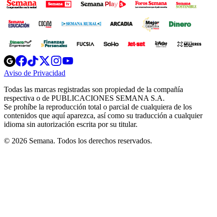
Opens
Opens
Opens
Opens
Opens
in
in
in
in
in
Aviso de Privacidad
Opens
new
new
new
new
new
in
window
window
window
window
window
Todas las marcas registradas son propiedad de la compañía
new
respectiva o de PUBLICACIONES SEMANA S.A.
window
Se prohíbe la reproducción total o parcial de cualquiera de los
contenidos que aquí aparezca, así como su traducción a cualquier
idioma sin autorización escrita por su titular.
© 2026 Semana. Todos los derechos reservados.