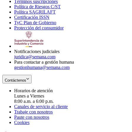
Términos suscripciones
new
Opens
in
Política de Riesgos C/ST
window
in
Opens
new
Política SAGRILAFT
Opens
new
in
window
Certificación ISSN
Opens
in
window
new
TyC Plan de Gobierno
in
new
Opens
window
Protección del consumidor
new
window
in
Opens
window
new
in
window
new
window
Notificaciones judiciales
juridica@semana.com
Para contactar a gestión humana
gestionhumana@semana.com
Contáctenos
Horarios de atención
Lunes a Viernes
8:00 a.m. a 6:00 p.m.
Canales de servicio al cliente
Trabaje con nosotros
Paute con nosotros
Cookies