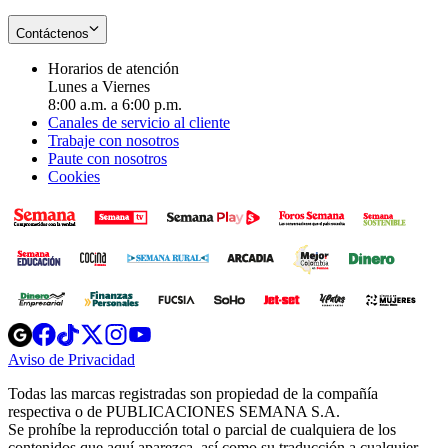
Contáctenos
Horarios de atención
Lunes a Viernes
8:00 a.m. a 6:00 p.m.
Canales de servicio al cliente
Trabaje con nosotros
Paute con nosotros
Cookies
Opens
Opens
Opens
Opens
Opens
in
in
in
in
in
Aviso de Privacidad
Opens
new
new
new
new
new
in
window
window
window
window
window
Todas las marcas registradas son propiedad de la compañía
new
respectiva o de PUBLICACIONES SEMANA S.A.
window
Se prohíbe la reproducción total o parcial de cualquiera de los
contenidos que aquí aparezca, así como su traducción a cualquier