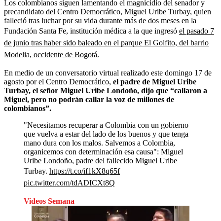
Los colombianos siguen lamentando el magnicidio del senador y
precandidato del Centro Democrático, Miguel Uribe Turbay, quien
falleció tras luchar por su vida durante más de dos meses en la
Fundación Santa Fe, institución médica a la que ingresó
el pasado 7
de junio tras haber sido baleado en el parque El Golfito, del barrio
Modelia, occidente de Bogotá.
En medio de un conversatorio virtual realizado este domingo 17 de
agosto por el Centro Democrático,
el padre de Miguel Uribe
Turbay, el señor Miguel Uribe Londoño, dijo que “callaron a
Miguel, pero no podrán callar la voz de millones de
colombianos”.
"Necesitamos recuperar a Colombia con un gobierno
que vuelva a estar del lado de los buenos y que tenga
mano dura con los malos. Salvemos a Colombia,
organicemos con determinación esa causa": Miguel
Uribe Londoño, padre del fallecido Miguel Uribe
Turbay.
https://t.co/if1kX8q65f
pic.twitter.com/tdADICXt8Q
Videos Semana