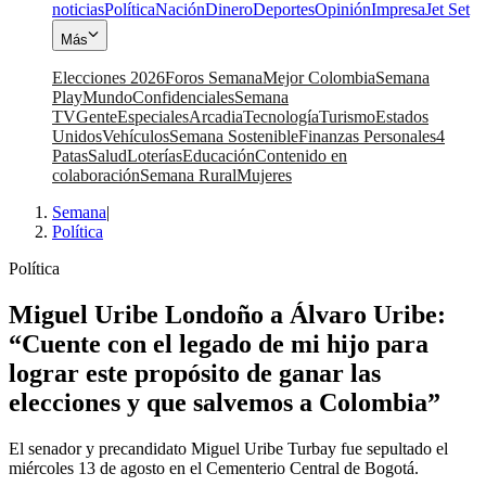
noticias
Política
Nación
Dinero
Deportes
Opinión
Impresa
Jet Set
Más
Elecciones 2026
Foros Semana
Mejor Colombia
Semana
Play
Mundo
Confidenciales
Semana
TV
Gente
Especiales
Arcadia
Tecnología
Turismo
Estados
Unidos
Vehículos
Semana Sostenible
Finanzas Personales
4
Patas
Salud
Loterías
Educación
Contenido en
colaboración
Semana Rural
Mujeres
Semana
|
Política
Política
Miguel Uribe Londoño a Álvaro Uribe:
“Cuente con el legado de mi hijo para
lograr este propósito de ganar las
elecciones y que salvemos a Colombia”
El senador y precandidato Miguel Uribe Turbay fue sepultado el
miércoles 13 de agosto en el Cementerio Central de Bogotá.