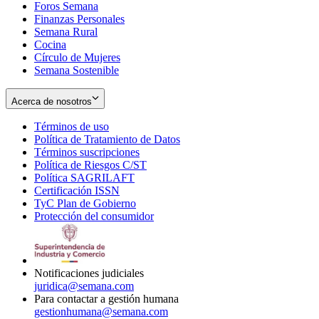
Foros Semana
window
Finanzas Personales
Semana Rural
Cocina
Círculo de Mujeres
Semana Sostenible
Acerca de nosotros
Términos de uso
Opens
Política de Tratamiento de Datos
in
Opens
Términos suscripciones
new
Opens
in
Política de Riesgos C/ST
window
in
Opens
new
Política SAGRILAFT
Opens
new
in
window
Certificación ISSN
Opens
in
window
new
TyC Plan de Gobierno
in
new
Opens
window
Protección del consumidor
new
window
in
Opens
window
new
in
window
new
window
Notificaciones judiciales
juridica@semana.com
Para contactar a gestión humana
gestionhumana@semana.com