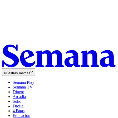
Nuestras marcas
Semana Play
Semana TV
Dinero
Arcadia
Soho
Opens
Fucsia
in
Opens
4 Patas
new
in
Educación
window
new