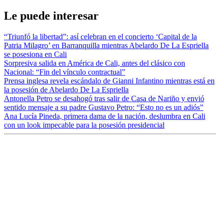
Le puede interesar
“Triunfó la libertad”: así celebran en el concierto ‘Capital de la
Patria Milagro’ en Barranquilla mientras Abelardo De La Espriella
se posesiona en Cali
Sorpresiva salida en América de Cali, antes del clásico con
Nacional: “Fin del vínculo contractual”
Prensa inglesa revela escándalo de Gianni Infantino mientras está en
la posesión de Abelardo De La Espriella
Antonella Petro se desahogó tras salir de Casa de Nariño y envió
sentido mensaje a su padre Gustavo Petro: “Esto no es un adiós”
Ana Lucía Pineda, primera dama de la nación, deslumbra en Cali
con un look impecable para la posesión presidencial