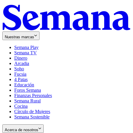
Nuestras marcas
Semana Play
Semana TV
Dinero
Arcadia
Soho
Opens
Fucsia
in
Opens
4 Patas
new
in
Educación
window
new
Foros Semana
window
Finanzas Personales
Semana Rural
Cocina
Círculo de Mujeres
Semana Sostenible
Acerca de nosotros