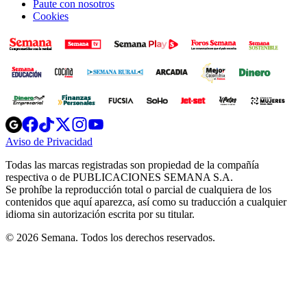
Paute con nosotros
Cookies
Opens
Opens
Opens
Opens
Opens
in
in
in
in
in
Aviso de Privacidad
Opens
new
new
new
new
new
in
window
window
window
window
window
Todas las marcas registradas son propiedad de la compañía
new
respectiva o de PUBLICACIONES SEMANA S.A.
window
Se prohíbe la reproducción total o parcial de cualquiera de los
contenidos que aquí aparezca, así como su traducción a cualquier
idioma sin autorización escrita por su titular.
© 2026 Semana. Todos los derechos reservados.