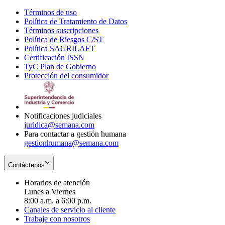
Términos de uso
Opens
Política de Tratamiento de Datos
in
Opens
Términos suscripciones
new
Opens
in
Política de Riesgos C/ST
window
in
Opens
new
Política SAGRILAFT
Opens
new
in
window
Certificación ISSN
Opens
in
window
new
TyC Plan de Gobierno
in
new
Opens
window
Protección del consumidor
new
window
in
Opens
window
new
in
window
new
window
Notificaciones judiciales
juridica@semana.com
Para contactar a gestión humana
gestionhumana@semana.com
Contáctenos
Horarios de atención
Lunes a Viernes
8:00 a.m. a 6:00 p.m.
Canales de servicio al cliente
Trabaje con nosotros