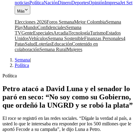
noticias
Política
Nación
Dinero
Deportes
Opinión
Impresa
Jet Set
Más
Elecciones 2026
Foros Semana
Mejor Colombia
Semana
Play
Mundo
Confidenciales
Semana
TV
Gente
Especiales
Arcadia
Tecnología
Turismo
Estados
Unidos
Vehículos
Semana Sostenible
Finanzas Personales
4
Patas
Salud
Loterías
Educación
Contenido en
colaboración
Semana Rural
Mujeres
Semana
|
Política
Política
Petro atacó a David Luna y el senador lo
paró en seco: “No soy como su Gobierno,
que ordeñó la UNGRD y se robó la plata”
El roce se registró en las redes sociales. “Dígale la verdad al país, a
usted lo que le interesaba era responder por los 500 millones que le
aportó Fecode a su campaña”, le dijo Luna a Petro.