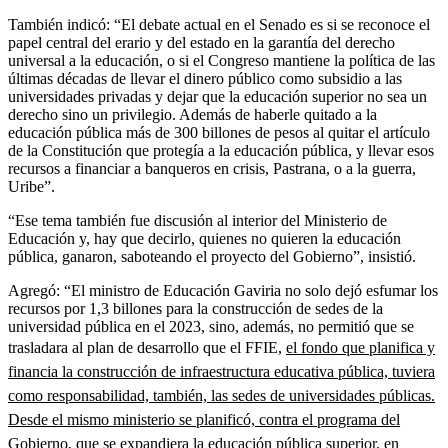
También indicó: “El debate actual en el Senado es si se reconoce el
papel central del erario y del estado en la garantía del derecho
universal a la educación, o si el Congreso mantiene la política de las
últimas décadas de llevar el dinero público como subsidio a las
universidades privadas y dejar que la educación superior no sea un
derecho sino un privilegio. Además de haberle quitado a la
educación pública más de 300 billones de pesos al quitar el artículo
de la Constitución que protegía a la educación pública, y llevar esos
recursos a financiar a banqueros en crisis, Pastrana, o a la guerra,
Uribe”.
“Ese tema también fue discusión al interior del Ministerio de
Educación y, hay que decirlo, quienes no quieren la educación
pública, ganaron, saboteando el proyecto del Gobierno”, insistió.
Agregó: “El ministro de Educación Gaviria no solo dejó esfumar los
recursos por 1,3 billones para la construcción de sedes de la
universidad pública en el 2023, sino, además, no permitió que se
trasladara al plan de desarrollo que el FFIE,
el fondo que planifica y
financia la construcción de infraestructura educativa pública, tuviera
como responsabilidad, también, las sedes de universidades públicas.
Desde el mismo ministerio se planificó, contra el programa del
Gobierno, que se expandiera la educación pública superior, en