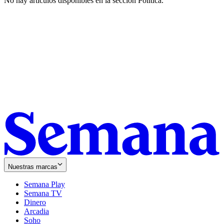
No hay artículos disponibles en la sección
Política
.
Nuestras marcas
Semana Play
Semana TV
Dinero
Arcadia
Soho
Opens