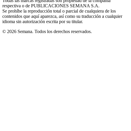
Todas las marcas registradas son propiedad de la compañía
new
respectiva o de PUBLICACIONES SEMANA S.A.
window
Se prohíbe la reproducción total o parcial de cualquiera de los
contenidos que aquí aparezca, así como su traducción a cualquier
idioma sin autorización escrita por su titular.
© 2026 Semana. Todos los derechos reservados.