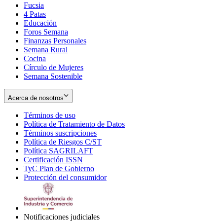
Fucsia
in
Opens
4 Patas
new
in
Educación
window
new
Foros Semana
window
Finanzas Personales
Semana Rural
Cocina
Círculo de Mujeres
Semana Sostenible
Acerca de nosotros
Términos de uso
Opens
Política de Tratamiento de Datos
in
Opens
Términos suscripciones
new
Opens
in
Política de Riesgos C/ST
window
in
Opens
new
Política SAGRILAFT
Opens
new
in
window
Certificación ISSN
Opens
in
window
new
TyC Plan de Gobierno
in
new
Opens
window
Protección del consumidor
new
window
in
Opens
window
new
in
window
new
window
Notificaciones judiciales