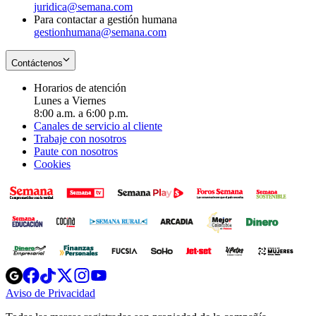
juridica@semana.com
Para contactar a gestión humana
gestionhumana@semana.com
Contáctenos
Horarios de atención
Lunes a Viernes
8:00 a.m. a 6:00 p.m.
Canales de servicio al cliente
Trabaje con nosotros
Paute con nosotros
Cookies
Opens
Opens
Opens
Opens
Opens
in
in
in
in
in
Aviso de Privacidad
Opens
new
new
new
new
new
in
window
window
window
window
window