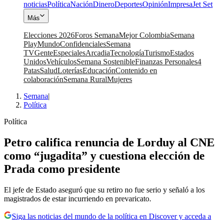
noticias
Política
Nación
Dinero
Deportes
Opinión
Impresa
Jet Set
Más
Elecciones 2026
Foros Semana
Mejor Colombia
Semana
Play
Mundo
Confidenciales
Semana
TV
Gente
Especiales
Arcadia
Tecnología
Turismo
Estados
Unidos
Vehículos
Semana Sostenible
Finanzas Personales
4
Patas
Salud
Loterías
Educación
Contenido en
colaboración
Semana Rural
Mujeres
Semana
|
Política
Política
Petro califica renuncia de Lorduy al CNE
como “jugadita” y cuestiona elección de
Prada como presidente
El jefe de Estado aseguró que su retiro no fue serio y señaló a los
magistrados de estar incurriendo en prevaricato.
Siga las noticias del mundo de la política en Discover y acceda a