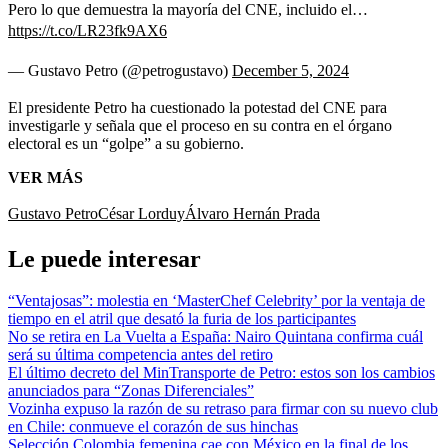
Pero lo que demuestra la mayoría del CNE, incluido el…
https://t.co/LR23fk9AX6
— Gustavo Petro (@petrogustavo)
December 5, 2024
El presidente Petro ha cuestionado la potestad del CNE para
investigarle y señala que el proceso en su contra en el órgano
electoral es un “golpe” a su gobierno.
VER MÁS
Gustavo Petro
César Lorduy
Álvaro Hernán Prada
Le puede interesar
“Ventajosas”: molestia en ‘MasterChef Celebrity’ por la ventaja de
tiempo en el atril que desató la furia de los participantes
No se retira en La Vuelta a España: Nairo Quintana confirma cuál
será su última competencia antes del retiro
El último decreto del MinTransporte de Petro: estos son los cambios
anunciados para “Zonas Diferenciales”
Vozinha expuso la razón de su retraso para firmar con su nuevo club
en Chile: conmueve el corazón de sus hinchas
Selección Colombia femenina cae con México en la final de los