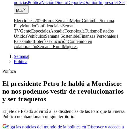
noticias
Política
Nación
Dinero
Deportes
Opinión
Impresa
Jet Set
Más
Elecciones 2026
Foros Semana
Mejor Colombia
Semana
Play
Mundo
Confidenciales
Semana
TV
Gente
Especiales
Arcadia
Tecnología
Turismo
Estados
Unidos
Vehículos
Semana Sostenible
Finanzas Personales
4
Patas
Salud
Loterías
Educación
Contenido en
colaboración
Semana Rural
Mujeres
Semana
|
Política
Política
El presidente Petro le habló a Mordisco:
no nos podemos vestir de revolucionarios
y ser traquetos
El jefe de Estado advirtió a las disidencias de las Farc que la Fuerza
Pública no abandonará ningún territorio.
Siga las noticias del mundo de la política en Discover y acceda a