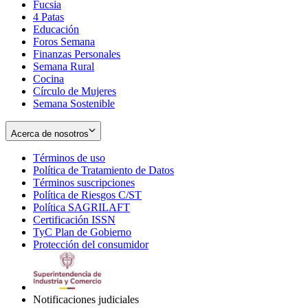
Fucsia
in
Opens
4 Patas
new
in
Educación
window
new
Foros Semana
window
Finanzas Personales
Semana Rural
Cocina
Círculo de Mujeres
Semana Sostenible
Acerca de nosotros
Términos de uso
Opens
Política de Tratamiento de Datos
in
Opens
Términos suscripciones
new
Opens
in
Política de Riesgos C/ST
window
in
Opens
new
Política SAGRILAFT
Opens
new
in
window
Certificación ISSN
Opens
in
window
new
TyC Plan de Gobierno
in
new
Opens
window
Protección del consumidor
new
window
in
Opens
window
new
in
window
new
window
Notificaciones judiciales