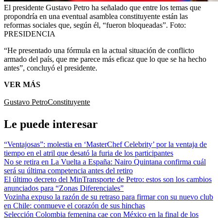
El presidente Gustavo Petro ha señalado que entre los temas que
propondría en una eventual asamblea constituyente están las
reformas sociales que, según él, “fueron bloqueadas”.
Foto:
PRESIDENCIA
“He presentado una fórmula en la actual situación de conflicto
armado del país, que me parece más eficaz que lo que se ha hecho
antes”, concluyó el presidente.
VER MÁS
Gustavo Petro
Constituyente
Le puede interesar
“Ventajosas”: molestia en ‘MasterChef Celebrity’ por la ventaja de
tiempo en el atril que desató la furia de los participantes
No se retira en La Vuelta a España: Nairo Quintana confirma cuál
será su última competencia antes del retiro
El último decreto del MinTransporte de Petro: estos son los cambios
anunciados para “Zonas Diferenciales”
Vozinha expuso la razón de su retraso para firmar con su nuevo club
en Chile: conmueve el corazón de sus hinchas
Selección Colombia femenina cae con México en la final de los