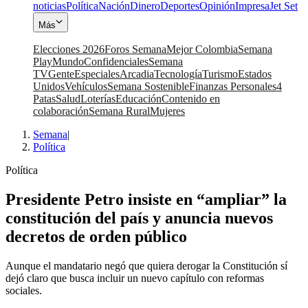
noticias
Política
Nación
Dinero
Deportes
Opinión
Impresa
Jet Set
Más
Elecciones 2026
Foros Semana
Mejor Colombia
Semana
Play
Mundo
Confidenciales
Semana
TV
Gente
Especiales
Arcadia
Tecnología
Turismo
Estados
Unidos
Vehículos
Semana Sostenible
Finanzas Personales
4
Patas
Salud
Loterías
Educación
Contenido en
colaboración
Semana Rural
Mujeres
Semana
|
Política
Política
Presidente Petro insiste en “ampliar” la
constitución del país y anuncia nuevos
decretos de orden público
Aunque el mandatario negó que quiera derogar la Constitución sí
dejó claro que busca incluir un nuevo capítulo con reformas
sociales.