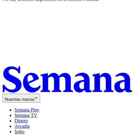
Nuestras marcas
Semana Play
Semana TV
Dinero
Arcadia
Soho
Opens