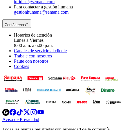
juridica@semana.com
Para contactar a gestión humana
gestionhumana@semana.com
Contáctenos
Horarios de atención
Lunes a Viernes
8:00 a.m. a 6:00 p.m.
Canales de servicio al cliente
Trabaje con nosotros
Paute con nosotros
Cookies
Opens
Opens
Opens
Opens
Opens
in
in
in
in
in
Aviso de Privacidad
Opens
new
new
new
new
new
in
window
window
window
window
window
Todas las marcas registradas son propiedad de la compañía
new