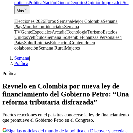
noticias
Política
Nación
Dinero
Deportes
Opinión
Impresa
Jet Set
Más
Elecciones 2026
Foros Semana
Mejor Colombia
Semana
Play
Mundo
Confidenciales
Semana
TV
Gente
Especiales
Arcadia
Tecnología
Turismo
Estados
Unidos
Vehículos
Semana Sostenible
Finanzas Personales
4
Patas
Salud
Loterías
Educación
Contenido en
colaboración
Semana Rural
Mujeres
Semana
|
Política
Política
Revuelo en Colombia por nueva ley de
financiamiento del Gobierno Petro: “Una
reforma tributaria disfrazada”
Fuertes reacciones en el país tras conocerse la ley de financiamiento
que promueve el Gobierno Petro en el Congreso.
Siga las noticias del mundo de la política en Discover y acceda a