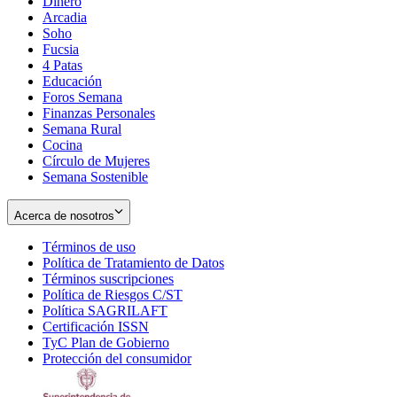
Dinero
Arcadia
Soho
Opens
Fucsia
in
Opens
4 Patas
new
in
Educación
window
new
Foros Semana
window
Finanzas Personales
Semana Rural
Cocina
Círculo de Mujeres
Semana Sostenible
Acerca de nosotros
Términos de uso
Opens
Política de Tratamiento de Datos
in
Opens
Términos suscripciones
new
Opens
in
Política de Riesgos C/ST
window
in
Opens
new
Política SAGRILAFT
Opens
new
in
window
Certificación ISSN
Opens
in
window
new
TyC Plan de Gobierno
in
new
Opens
window
Protección del consumidor
new
window
in
Opens
window
new
in
window
new