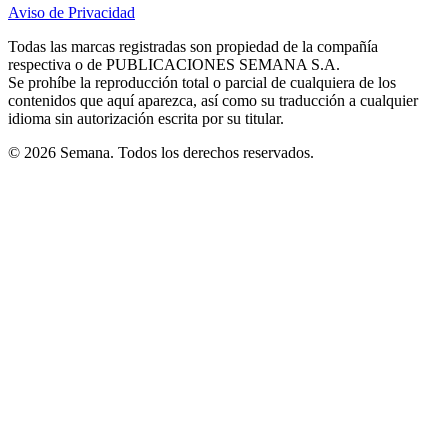
in
in
in
in
in
Aviso de Privacidad
Opens
new
new
new
new
new
in
window
window
window
window
window
Todas las marcas registradas son propiedad de la compañía
new
respectiva o de PUBLICACIONES SEMANA S.A.
window
Se prohíbe la reproducción total o parcial de cualquiera de los
contenidos que aquí aparezca, así como su traducción a cualquier
idioma sin autorización escrita por su titular.
© 2026 Semana. Todos los derechos reservados.