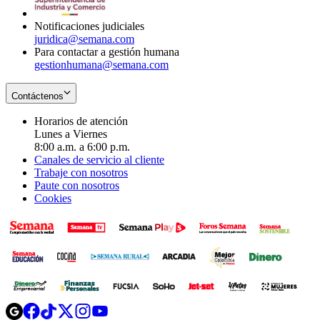
window
Notificaciones judiciales
juridica@semana.com
Para contactar a gestión humana
gestionhumana@semana.com
Contáctenos
Horarios de atención
Lunes a Viernes
8:00 a.m. a 6:00 p.m.
Canales de servicio al cliente
Trabaje con nosotros
Paute con nosotros
Cookies
Opens
Opens
Opens
Opens
Opens